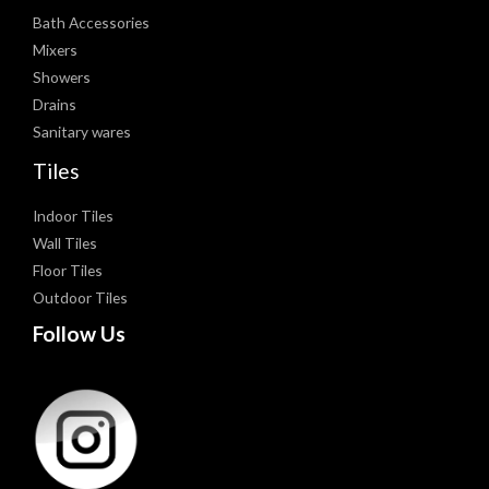
Bath Accessories
Mixers
Showers
Drains
Sanitary wares
Tiles
Indoor Tiles
Wall Tiles
Floor Tiles
Outdoor Tiles
Follow Us