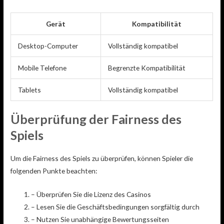
Gerät
Kompatibilität
Desktop-Computer
Vollständig kompatibel
Mobile Telefone
Begrenzte Kompatibilität
Tablets
Vollständig kompatibel
Überprüfung der Fairness des
Spiels
Um die Fairness des Spiels zu überprüfen, können Spieler die
folgenden Punkte beachten:
– Überprüfen Sie die Lizenz des Casinos
– Lesen Sie die Geschäftsbedingungen sorgfältig durch
– Nutzen Sie unabhängige Bewertungsseiten