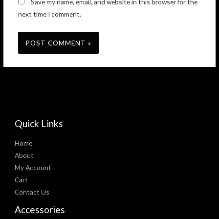
Save my name, email, and website in this browser for the
next time I comment.
Quick Links
Home
About
My Account
Cart
Contact Us
Accessories