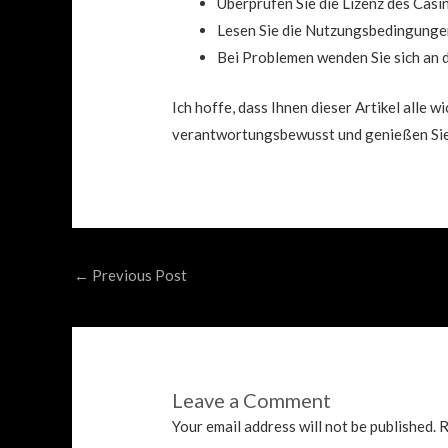
Überprüfen Sie die Lizenz des Casi
Lesen Sie die Nutzungsbedingungen
Bei Problemen wenden Sie sich an
Ich hoffe, dass Ihnen dieser Artikel alle 
verantwortungsbewusst und genießen Sie d
Post
←
Previous Post
navigation
Leave a Comment
Your email address will not be published.
R