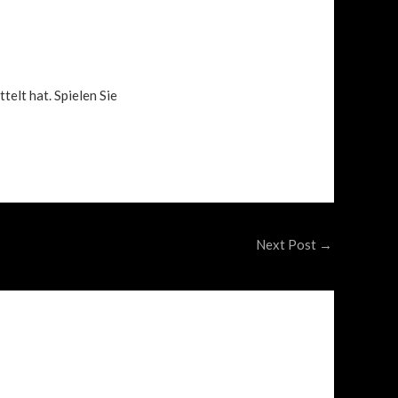
telt hat. Spielen Sie
Next Post
→