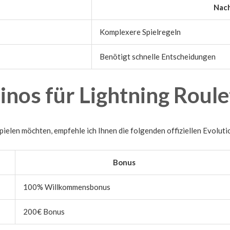
Nach
Komplexere Spielregeln
Benötigt schnelle Entscheidungen
inos für Lightning Roul
ielen möchten, empfehle ich Ihnen die folgenden offiziellen Evolut
Bonus
100% Willkommensbonus
200€ Bonus