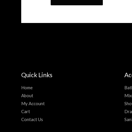
Quick Links
Ac
Home
Bat
About
Mix
My Account
Sho
Cart
Dra
Contact Us
San