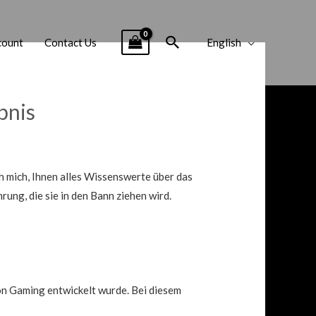
Search
count
Contact Us
English
bnis
ch mich, Ihnen alles Wissenswerte über das
ung, die sie in den Bann ziehen wird.
ion Gaming entwickelt wurde. Bei diesem