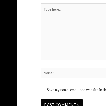
Type
here..
Name*
Save my name, email, and website in t