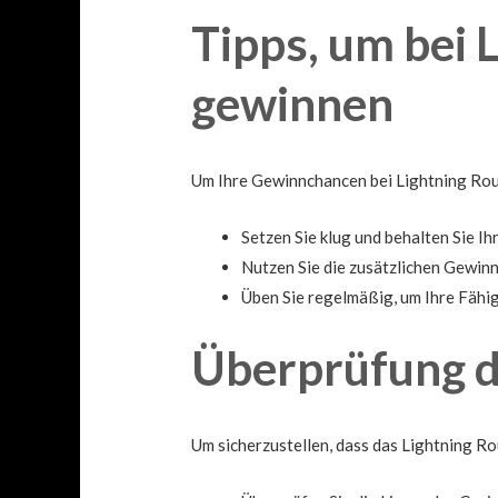
Tipps, um bei 
gewinnen
Um Ihre Gewinnchancen bei Lightning Roul
Setzen Sie klug und behalten Sie I
Nutzen Sie die zusätzlichen Gewinn
Üben Sie regelmäßig, um Ihre Fähi
Überprüfung de
Um sicherzustellen, dass das Lightning Rou