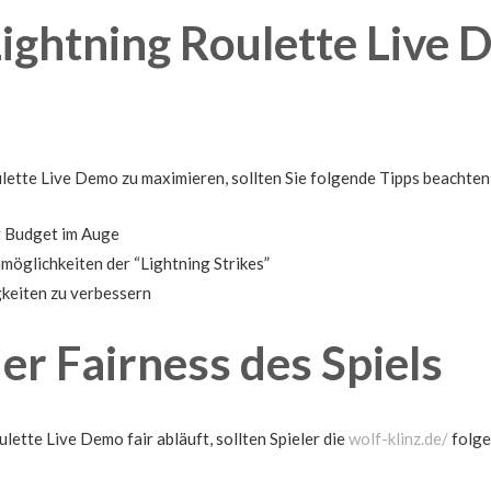
Lightning Roulette Live
ette Live Demo zu maximieren, sollten Sie folgende Tipps beachten
hr Budget im Auge
möglichkeiten der “Lightning Strikes”
gkeiten zu verbessern
r Fairness des Spiels
lette Live Demo fair abläuft, sollten Spieler die
wolf-klinz.de/
folge