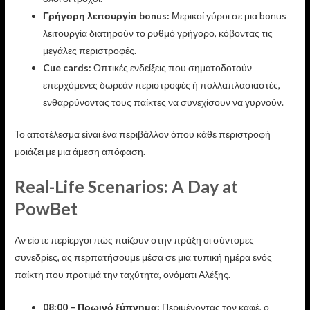
Γρήγορη λειτουργία bonus:
Μερικοί γύροι σε μια bonus
λειτουργία διατηρούν το ρυθμό γρήγορο, κόβοντας τις
μεγάλες περιστροφές.
Cue cards:
Οπτικές ενδείξεις που σηματοδοτούν
επερχόμενες δωρεάν περιστροφές ή πολλαπλασιαστές,
ενθαρρύνοντας τους παίκτες να συνεχίσουν να γυρνούν.
Το αποτέλεσμα είναι ένα περιβάλλον όπου κάθε περιστροφή
μοιάζει με μια άμεση απόφαση.
Real-Life Scenarios: A Day at
PowBet
Αν είστε περίεργοι πώς παίζουν στην πράξη οι σύντομες
συνεδρίες, ας περπατήσουμε μέσα σε μια τυπική ημέρα ενός
παίκτη που προτιμά την ταχύτητα, ονόματι Αλέξης.
08:00 – Πρωινό ξύπνημα:
Περιμένοντας τον καφέ, ο