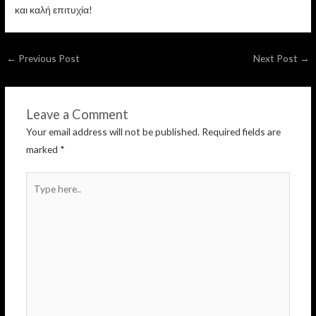
και καλή επιτυχία!
Post
←
Previous Post
Next Post
→
navigation
Leave a Comment
Your email address will not be published.
Required fields are
marked
*
Type
here..