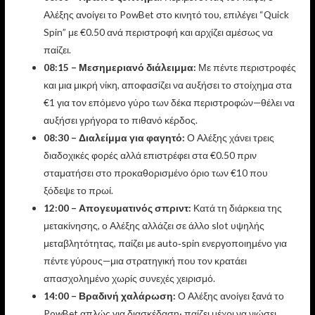
Αλέξης ανοίγει το PowBet στο κινητό του, επιλέγει “Quick
Spin” με €0.50 ανά περιστροφή και αρχίζει αμέσως να
παίζει.
08:15 – Μεσημεριανό διάλειμμα:
Με πέντε περιστροφές
και μια μικρή νίκη, αποφασίζει να αυξήσει το στοίχημα στα
€1 για τον επόμενο γύρο των δέκα περιστροφών—θέλει να
αυξήσει γρήγορα το πιθανό κέρδος.
08:30 – Διαλείμμα για φαγητό:
Ο Αλέξης χάνει τρεις
διαδοχικές φορές αλλά επιστρέφει στα €0.50 πριν
σταματήσει στο προκαθορισμένο όριο των €10 που
ξόδεψε το πρωί.
12:00 – Απογευματινός σπριντ:
Κατά τη διάρκεια της
μετακίνησης, ο Αλέξης αλλάζει σε άλλο slot υψηλής
μεταβλητότητας, παίζει με auto‑spin ενεργοποιημένο για
πέντε γύρους—μια στρατηγική που τον κρατάει
απασχολημένο χωρίς συνεχές χειρισμό.
14:00 – Βραδινή χαλάρωση:
Ο Αλέξης ανοίγει ξανά το
PowBet απλώς για διασκέδαση· παίζει μέχρι να νιώσει