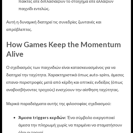
παίκτες είτε διπλασιάζουν το στοίχημα είτε αλλάζουν
παιχνίδι εντελώς.
Αυτή η δυναμική διατηρεί τις συνεδρίες ζωντανές και
απρόβλεπτες.
How Games Keep the Momentum
Alive
Ο σχεδιασμός των παιχνιδιών είναι κατασκευασμένος για να
διατηρεί την ταχύτητα. Χαρακτηριστικά όπως auto‑spins, άμεσες
επανα‑περιστροφές μετά από κέρδη και οπτικές ενδείξεις (όπως
αναβοσβήνοντες τροχούς) ενισχύουν την αίσθηση ταχύτητας.
Μερικά παραδείγματα αυτής της φιλοσοφίας σχεδιασμού:
Άμεσα triggers κερδών:
Ένα σύμβολο ενεργοποιεί
άμεσα την πληρωμή χωρίς να περιμένει να σταματήσουν
όλοι οι τροχοί.