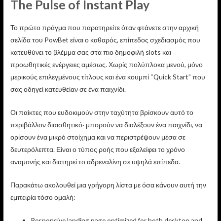
The Pulse of Instant Play
Το πρώτο πράγμα που παρατηρείτε όταν φτάνετε στην αρχική
σελίδα του PowBet είναι ο καθαρός, επίπεδος σχεδιασμός που
κατευθύνει το βλέμμα σας στα πιο δημοφιλή slots και
προωθητικές ενέργειες αμέσως. Χωρίς πολύπλοκα μενού, μόνο
μερικούς επιλεγμένους τίτλους και ένα κουμπί “Quick Start” που
σας οδηγεί κατευθείαν σε ένα παιχνίδι.
Οι παίκτες που ευδοκιμούν στην ταχύτητα βρίσκουν αυτό το
περιβάλλον διαισθητικό· μπορούν να διαλέξουν ένα παιχνίδι, να
ορίσουν ένα μικρό στοίχημα και να περιστρέψουν μέσα σε
δευτερόλεπτα. Είναι ο τύπος ροής που εξαλείφει το χρόνο
αναμονής και διατηρεί το αδρεναλίνη σε υψηλά επίπεδα.
Παρακάτω ακολουθεί μια γρήγορη λίστα με όσα κάνουν αυτή την
εμπειρία τόσο ομαλή:
Responsive landing page optimized for both desktop and