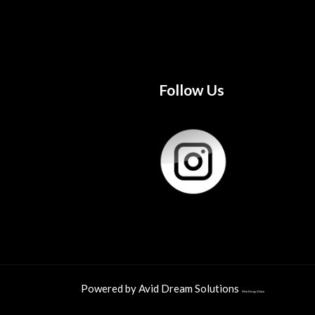
Follow Us
Powered by Avid Dream Solutions
Web Design Dubai