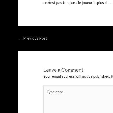
ce n’est pas toujours le joueur le plus cha
Post
←
Previous Post
navigation
Leave a Comment
Your email address will not be published.
R
Type
here..