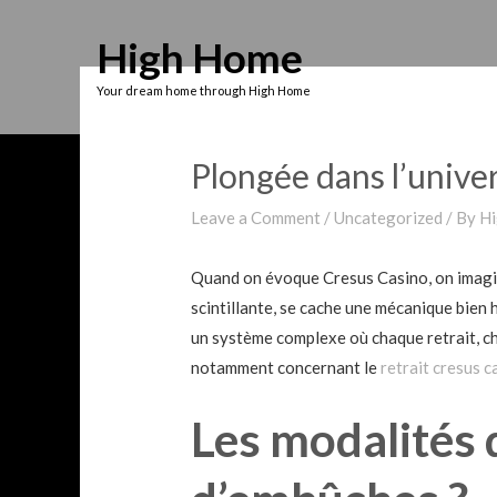
Skip
High Home
to
content
Your dream home through High Home
Plongée dans l’univer
Leave a Comment
/
Uncategorized
/ By
Hi
Quand on évoque Cresus Casino, on imagine
scintillante, se cache une mécanique bien h
un système complexe où chaque retrait, cha
notamment concernant le
retrait cresus c
Les modalités 