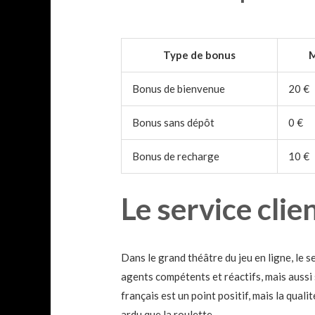
Type de bonus
M
Bonus de bienvenue
20 €
Bonus sans dépôt
0 €
Bonus de recharge
10 €
Le service clie
Dans le grand théâtre du jeu en ligne, le 
agents compétents et réactifs, mais aussi 
français est un point positif, mais la qual
ardu que la roulette.