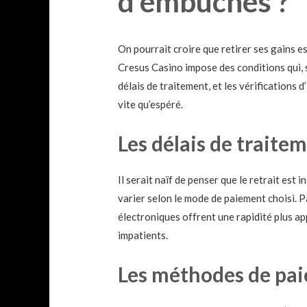
d’embûches ?
On pourrait croire que retirer ses gains es
Cresus Casino impose des conditions qui, s
délais de traitement, et les vérifications 
vite qu’espéré.
Les délais de traitem
Il serait naïf de penser que le retrait es
varier selon le mode de paiement choisi. P
électroniques offrent une rapidité plus ap
impatients.
Les méthodes de pa