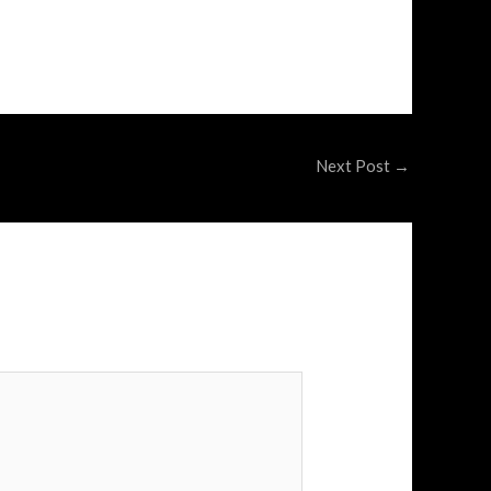
Next Post
→