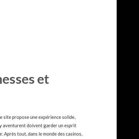
messes et
Ce site propose une expérience solide,
s’y aventurent doivent garder un esprit
ur. Après tout, dans le monde des casinos,