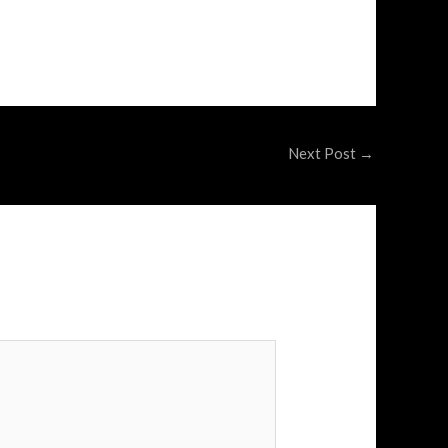
Next Post
→