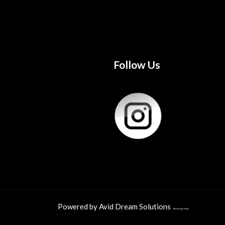
Follow Us
Powered by Avid Dream Solutions
Web Design Dubai