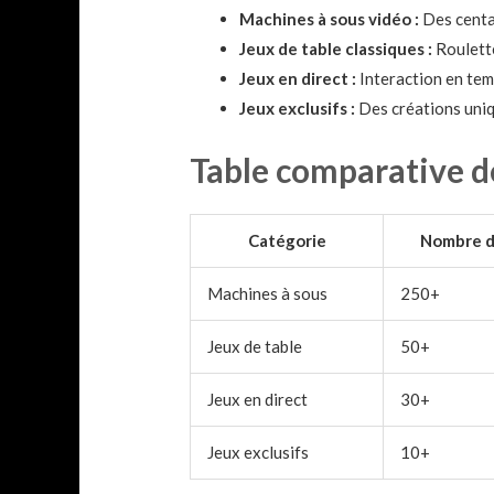
Machines à sous vidéo :
Des centai
Jeux de table classiques :
Roulette
Jeux en direct :
Interaction en tem
Jeux exclusifs :
Des créations uniq
Table comparative de
Catégorie
Nombre d
Machines à sous
250+
Jeux de table
50+
Jeux en direct
30+
Jeux exclusifs
10+