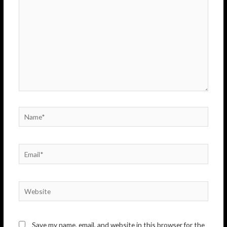
Name*
Email*
Website
Save my name, email, and website in this browser for the