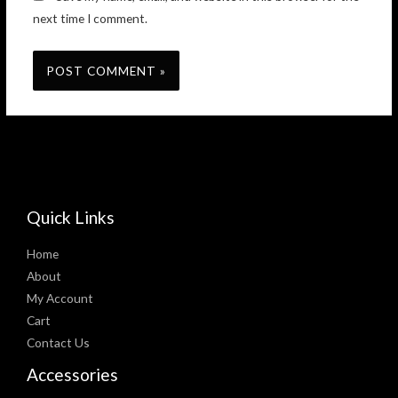
next time I comment.
Quick Links
Home
About
My Account
Cart
Contact Us
Accessories