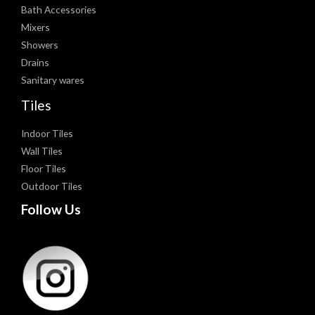
Bath Accessories
Mixers
Showers
Drains
Sanitary wares
Tiles
Indoor Tiles
Wall Tiles
Floor Tiles
Outdoor Tiles
Follow Us