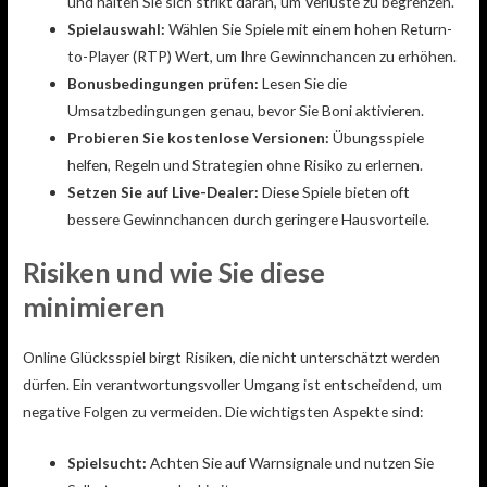
und halten Sie sich strikt daran, um Verluste zu begrenzen.
Spielauswahl:
Wählen Sie Spiele mit einem hohen Return-
to-Player (RTP) Wert, um Ihre Gewinnchancen zu erhöhen.
Bonusbedingungen prüfen:
Lesen Sie die
Umsatzbedingungen genau, bevor Sie Boni aktivieren.
Probieren Sie kostenlose Versionen:
Übungsspiele
helfen, Regeln und Strategien ohne Risiko zu erlernen.
Setzen Sie auf Live-Dealer:
Diese Spiele bieten oft
bessere Gewinnchancen durch geringere Hausvorteile.
Risiken und wie Sie diese
minimieren
Online Glücksspiel birgt Risiken, die nicht unterschätzt werden
dürfen. Ein verantwortungsvoller Umgang ist entscheidend, um
negative Folgen zu vermeiden. Die wichtigsten Aspekte sind:
Spielsucht:
Achten Sie auf Warnsignale und nutzen Sie