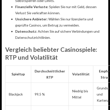
Selbstsperren oder Limits.
Finanzielle Verluste:
Spielen Sie nur mit Geld, dessen
Verlust Sie verkraften können.
Unsichere Anbieter:
Wählen Sie nur lizenzierte und
geprüfte Casinos, um Betrug zu vermeiden.
Datenschutz:
Achten Sie auf sichere Verbindungen und
Datenschutzrichtlinien.
Vergleich beliebter Casinospiele:
RTP und Volatilität
Durchschnittlicher
Empfo
Spieltyp
Volatilität
RTP
Strat
Grundst
Niedrig bis
Blackjack
99,5 %
und
Mittel
Kartenz