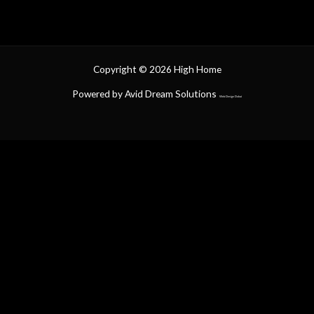
Copyright © 2026 High Home
Powered by Avid Dream Solutions
Web Design Dubai