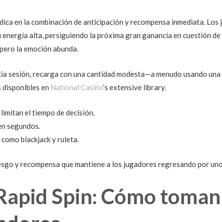
adica en la combinación de anticipación y recompensa inmediata. Los
 energía alta, persiguiendo la próxima gran ganancia en cuestión de m
pero la emoción abunda.
nicia sesión, recarga con una cantidad modesta—a menudo usando una
s disponibles en
National Casino
’s extensive library.
imitan el tiempo de decisión.
en segundos.
como blackjack y ruleta.
riesgo y recompensa que mantiene a los jugadores regresando por uno
 Rapid Spin: Cómo toman