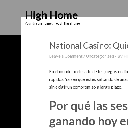
Skip
High Home
to
content
Your dream home through High Home
National Casino: Qui
Leave a Comment
/
Uncategorized
/ By
Hi
En el mundo acelerado de los juegos en l
rápidos. Ya sea que estés saltando de una
sin exigir un compromiso a largo plazo.
Por qué las ses
ganando hoy e