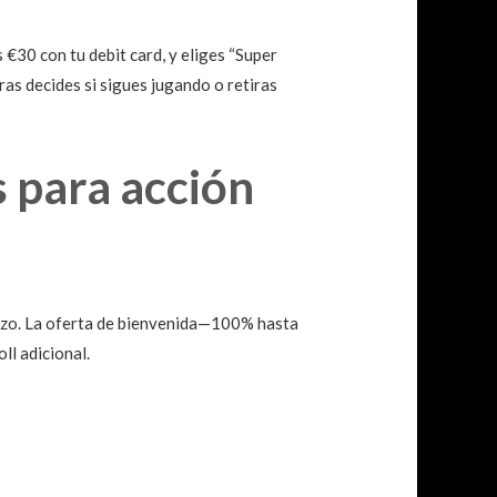
 €30 con tu debit card, y eliges “Super
as decides si sigues jugando o retiras
s para acción
lazo. La oferta de bienvenida—100% hasta
ll adicional.