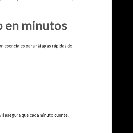
 en minutos
on esenciales para ráfagas rápidas de
vil asegura que cada minuto cuente.