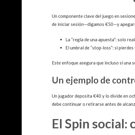
Un componente clave del juego en sesiones 
de iniciar sesión—digamos €50—y apegarse
La “regla de una apuesta”: solo rea
El umbral de “stop‑loss”: si pierde
Este enfoque asegura que incluso si una s
Un ejemplo de contro
Un jugador deposita €40 y lo divide en oc
debe continuar o retirarse antes de alcanza
El Spin social: