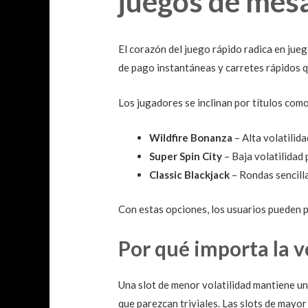
juegos de mes
El corazón del juego rápido radica en jue
de pago instantáneas y carretes rápidos 
Los jugadores se inclinan por títulos como
Wildfire Bonanza
– Alta volatilid
Super Spin City
– Baja volatilidad
Classic Blackjack
– Rondas sencill
Con estas opciones, los usuarios pueden p
Por qué importa la v
Una slot de menor volatilidad mantiene un
que parezcan triviales. Las slots de mayo