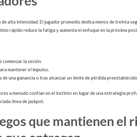
gadores
go de alta intensidad. El jugador promedio dedica menos de treinta s
 ritmo rápido reduce la fatiga y aumenta el enfoque en la próxima pos
e comenzar la sesión.
para mantener el impulso.
e una ganancia o tras alcanzar un límite de pérdida preestablecido
dores a menudo confían en el instinto en lugar de una estrategia pro
iada línea de jackpot.
uegos que mantienen el ri