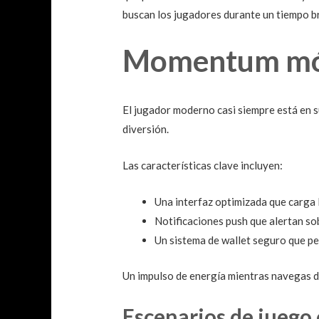
buscan los jugadores durante un tiempo b
Momentum móvi
El jugador moderno casi siempre está en s
diversión.
Las características clave incluyen:
Una interfaz optimizada que carga 
Notificaciones push que alertan so
Un sistema de wallet seguro que p
Un impulso de energía mientras navegas de
Escenarios de juego 