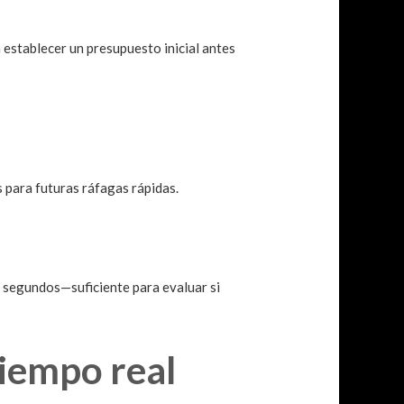
 establecer un presupuesto inicial antes
s para futuras ráfagas rápidas.
ta segundos—suficiente para evaluar si
tiempo real