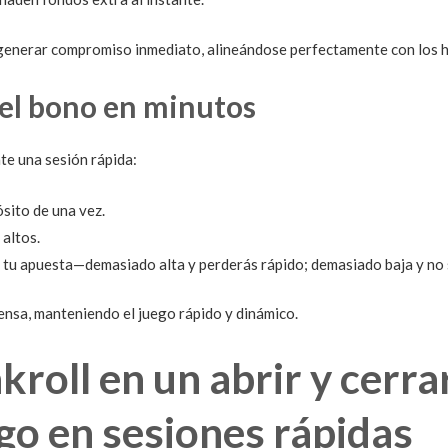
enerar compromiso inmediato, alineándose perfectamente con los há
del bono en minutos
e una sesión rápida:
sito de una vez.
 altos.
 tu apuesta—demasiado alta y perderás rápido; demasiado baja y no 
ensa, manteniendo el juego rápido y dinámico.
roll en un abrir y cerrar
sgo en sesiones rápidas