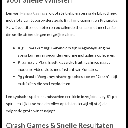
Een van
Manga Casino
’s grootste trekpleisters is de bibliotheek
met slots van topproviders zoals Big Time Gaming en Pragmatic
Play. Deze titels combineren opvallende thema’s met mechanics
die snelle uitbetalingen mogelijk maken.
Big Time Gaming:
Bekend om zijn Megaways-engine—
spins kunnen in seconden enorme multipliers opleveren.
Pragmatic Play:
Biedt klassieke fruitmachines naast
moderne video slots met instant win-functies.
Yggdrasil:
Voegt mythische graphics toe en “Crash”-stijl
multipliers die snel exploderen.
Een typische speler zet misschien een klein inzetje in—zeg €1 per
spin—en kijkt toe hoe de rollen oplichten terwijl hij of zij die
volgende grote winst najagt.
Crash Games & Snelle Resultaten