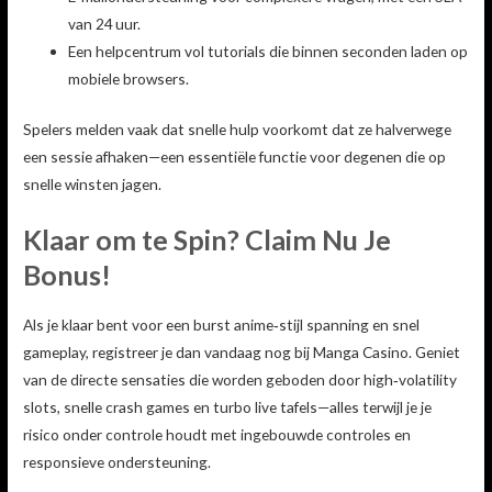
van 24 uur.
Een helpcentrum vol tutorials die binnen seconden laden op
mobiele browsers.
Spelers melden vaak dat snelle hulp voorkomt dat ze halverwege
een sessie afhaken—een essentiële functie voor degenen die op
snelle winsten jagen.
Klaar om te Spin? Claim Nu Je
Bonus!
Als je klaar bent voor een burst anime‑stijl spanning en snel
gameplay, registreer je dan vandaag nog bij Manga Casino. Geniet
van de directe sensaties die worden geboden door high‑volatility
slots, snelle crash games en turbo live tafels—alles terwijl je je
risico onder controle houdt met ingebouwde controles en
responsieve ondersteuning.