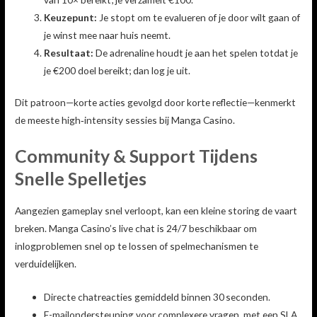
Keuzepunt:
Je stopt om te evalueren of je door wilt gaan of
je winst mee naar huis neemt.
Resultaat:
De adrenaline houdt je aan het spelen totdat je
je €200 doel bereikt; dan log je uit.
Dit patroon—korte acties gevolgd door korte reflectie—kenmerkt
de meeste high‑intensity sessies bij Manga Casino.
Community & Support Tijdens
Snelle Spelletjes
Aangezien gameplay snel verloopt, kan een kleine storing de vaart
breken. Manga Casino’s live chat is 24/7 beschikbaar om
inlogproblemen snel op te lossen of spelmechanismen te
verduidelijken.
Directe chatreacties gemiddeld binnen 30 seconden.
E-mailondersteuning voor complexere vragen, met een SLA