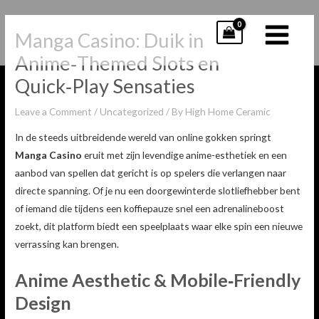
Skip
to
Manga Casino: Duik in
content
MAIN
Anime‑Themed Slots en
MENU
Quick‑Play Sensaties
Leave a Comment
/
Uncategorized
/ By
High Home Ceramic
In de steeds uitbreidende wereld van online gokken springt
Manga Casino
eruit met zijn levendige anime-esthetiek en een
aanbod van spellen dat gericht is op spelers die verlangen naar
directe spanning. Of je nu een doorgewinterde slotliefhebber bent
of iemand die tijdens een koffiepauze snel een adrenalineboost
zoekt, dit platform biedt een speelplaats waar elke spin een nieuwe
verrassing kan brengen.
Anime Aesthetic & Mobile‑Friendly
Design