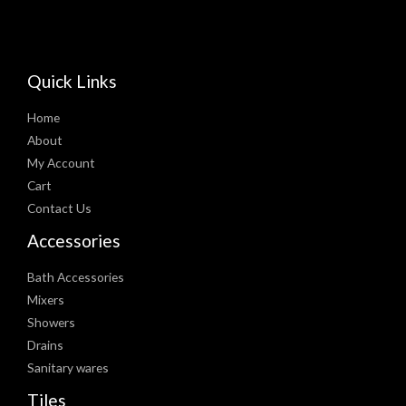
Quick Links
Home
About
My Account
Cart
Contact Us
Accessories
Bath Accessories
Mixers
Showers
Drains
Sanitary wares
Tiles