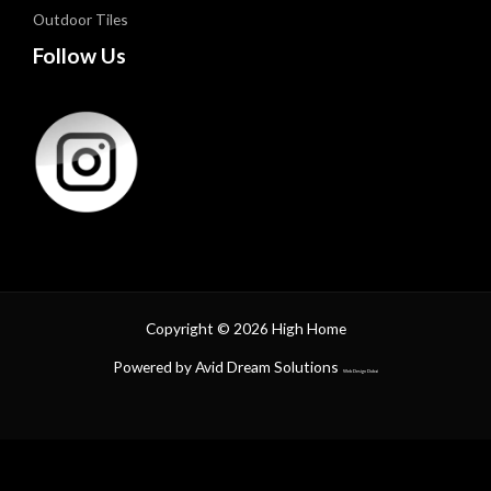
Outdoor Tiles
Follow Us
Copyright © 2026 High Home
Powered by Avid Dream Solutions
Web Design Dubai