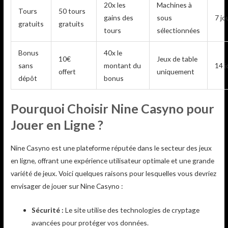
20x les
Machines à
Tours
50 tours
gains des
sous
7 jo
gratuits
gratuits
tours
sélectionnées
Bonus
40x le
10€
Jeux de table
sans
montant du
14 j
offert
uniquement
dépôt
bonus
Pourquoi Choisir Nine Casyno pour
Jouer en Ligne ?
Nine Casyno est une plateforme réputée dans le secteur des jeux
en ligne, offrant une expérience utilisateur optimale et une grande
variété de jeux. Voici quelques raisons pour lesquelles vous devriez
envisager de jouer sur Nine Casyno :
Sécurité :
Le site utilise des technologies de cryptage
avancées pour protéger vos données.