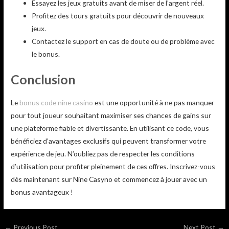
Essayez les jeux gratuits avant de miser de l’argent réel.
Profitez des tours gratuits pour découvrir de nouveaux
jeux.
Contactez le support en cas de doute ou de problème avec
le bonus.
Conclusion
Le
bonus code nine casino
est une opportunité à ne pas manquer
pour tout joueur souhaitant maximiser ses chances de gains sur
une plateforme fiable et divertissante. En utilisant ce code, vous
bénéficiez d’avantages exclusifs qui peuvent transformer votre
expérience de jeu. N’oubliez pas de respecter les conditions
d’utilisation pour profiter pleinement de ces offres. Inscrivez-vous
dès maintenant sur Nine Casyno et commencez à jouer avec un
bonus avantageux !
Post
←
Previous Post
Next Post
→