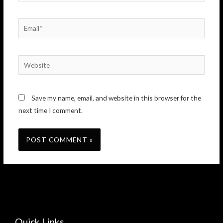
Email*
Website
Save my name, email, and website in this browser for the
next time I comment.
Quick Links