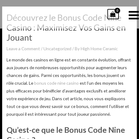
Skip
to
Découvrez le Bonus Code Nine
content
MA
Casino : Maximisez Vos Gains en
ME
Jouant
Leave a Comment
/
Uncategorized
/ By
High Home Ceramic
Le monde des casinos en ligne est en constante évolution, offrant
aux joueurs de nombreuses opportunités pour augmenter leurs
chances de gains. Parmi ces opportunités, les bonus jouent un
rôle crucial. Le
bonus code nine casino
est l’un des moyens les
plus efficaces pour bénéficier d’avantages exclusifs et améliorer
votre expérience de jeu. Dans cet article, nous vous expliquons
tout ce que vous devez savoir sur ce bonus, comment l’utiliser et
pourquoi il est intéressant pour tout joueur passionné.
Qu’est-ce que le Bonus Code Nine