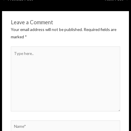
navigation
Leave a Comment
Your email address will not be published.
Required fields are
marked
*
Type
here..
Name*