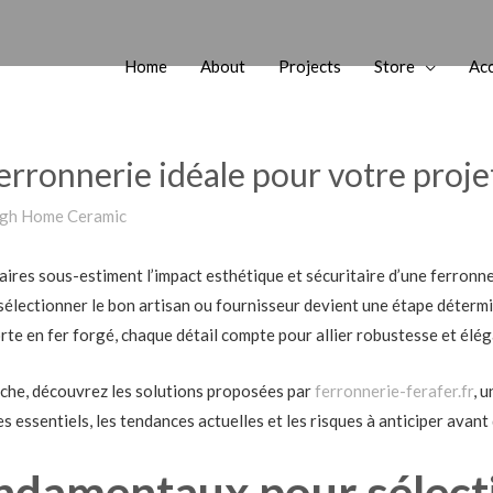
Home
About
Projects
Store
Ac
rronnerie idéale pour votre projet
gh Home Ceramic
ires sous-estiment l’impact esthétique et sécuritaire d’une ferronner
l, sélectionner le bon artisan ou fournisseur devient une étape déter
rte en fer forgé, chaque détail compte pour allier robustesse et élé
he, découvrez les solutions proposées par
ferronnerie-ferafer.fr
, 
s essentiels, les tendances actuelles et les risques à anticiper avan
ondamentaux pour sélect