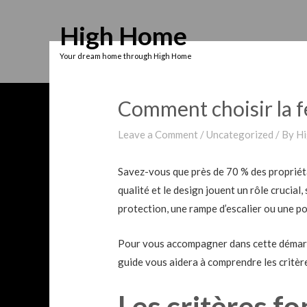
Skip
High Home
to
content
Your dream home through High Home
Comment choisir la fe
Leave a Comment
/
Uncategorized
/ By
Hi
Savez-vous que près de 70 % des propriéta
qualité et le design jouent un rôle crucia
protection, une rampe d’escalier ou une po
Pour vous accompagner dans cette démarc
guide vous aidera à comprendre les critère
Les critères f