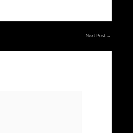
Next Post
→