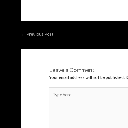
Post
←
Previous Post
navigation
Leave a Comment
Your email address will not be published.
R
Type
here..