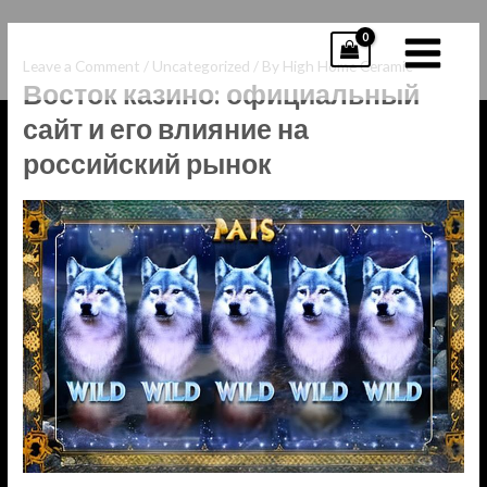
Skip
to
Leave a Comment
/
Uncategorized
/ By
High Home Ceramic
content
MAIN
Восток казино: официальный
MENU
сайт и его влияние на
российский рынок