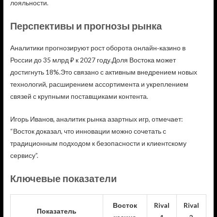
лояльности.
Перспективы и прогнозы рынка
Аналитики прогнозируют рост оборота онлайн‑казино в
России до 35 млрд ₽ к 2027 году.Доля Востока может
достигнуть 18%.Это связано с активным внедрением новых
технологий, расширением ассортимента и укреплением
связей с крупными поставщиками контента.
Игорь Иванов, аналитик рынка азартных игр, отмечает:
“Восток доказал, что инновации можно сочетать с
традиционным подходом к безопасности и клиентскому
сервису”.
Ключевые показатели
Восток
Rival
Rival
Показатель