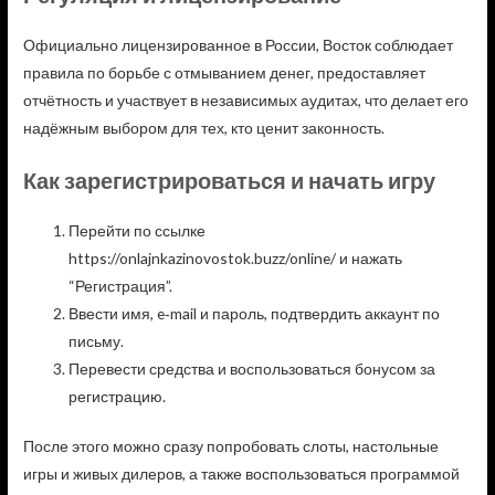
Официально лицензированное в России, Восток соблюдает
правила по борьбе с отмыванием денег, предоставляет
отчётность и участвует в независимых аудитах, что делает его
надёжным выбором для тех, кто ценит законность.
Как зарегистрироваться и начать игру
Перейти по ссылке
https://onlajnkazinovostok.buzz/online/ и нажать
“Регистрация”.
Ввести имя, e‑mail и пароль, подтвердить аккаунт по
письму.
Перевести средства и воспользоваться бонусом за
регистрацию.
После этого можно сразу попробовать слоты, настольные
игры и живых дилеров, а также воспользоваться программой