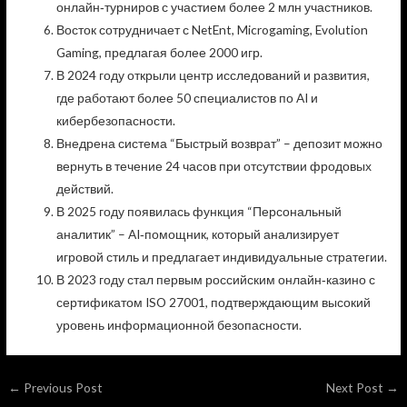
онлайн‑турниров с участием более 2 млн участников.
Восток сотрудничает с NetEnt, Microgaming, Evolution
Gaming, предлагая более 2000 игр.
В 2024 году открыли центр исследований и развития,
где работают более 50 специалистов по AI и
кибербезопасности.
Внедрена система “Быстрый возврат” – депозит можно
вернуть в течение 24 часов при отсутствии фродовых
действий.
В 2025 году появилась функция “Персональный
аналитик” – AI‑помощник, который анализирует
игровой стиль и предлагает индивидуальные стратегии.
В 2023 году стал первым российским онлайн‑казино с
сертификатом ISO 27001, подтверждающим высокий
уровень информационной безопасности.
Post
←
Previous Post
Next Post
→
navigation