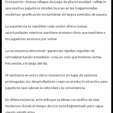
Este patrón—breves ráfagas de juego de alta intensidad—refleja lo
que muchos jugadores móviles buscan en las tragamonedas
modernas: gratificación instantánea sin largos periodos de espera.
La experiencia es repetible; cada sesión ofrece nuevas
oportunidades mientras mantiene el mismo ritmo que mantiene a
los jugadores ansiosos por volver.
La recompensa emocional—ganancias rápidas seguidas de
retroalimentación inmediata—crea un ciclo que fomenta visitas
frecuentes a lo largo del día.
Al centrarse en estos micro-momentos en lugar de sesiones
prolongadas, los desarrolladores crean un producto atractivo para
jugadores que valoran la velocidad y la conveniencia.
En última instancia, este enfoque se alinea con estilos de vida
modernos donde el tiempo de ocio está fragmentado pero sigue
siendo significativo.