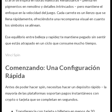
El arte se inspira en obras maestras Renaissance – piensa en
pigmentos en remolino y detalles intrincados – pero mantiene el
enfoque en la velocidad del juego. Cada carrete es un lienzo que se
llena rápidamente, ofreciéndote una recompensa visual en cuanto
los símbolos se alinean.
Ese equilibrio entre belleza y rapidez te mantiene pegado sin sentir
que estás atrapado en un ciclo que consume mucho tiempo.
Vinci Spin
Comenzando: Una Configuración
Rápida
Antes de poder hacer spin, necesitas hacer un depósito rápido – la
mayoría de las plataformas soportan pagos instantáneos con
crypto o tarjeta que se completan en segundos.
Transferencia con tarjeta o billetera en menos de 30