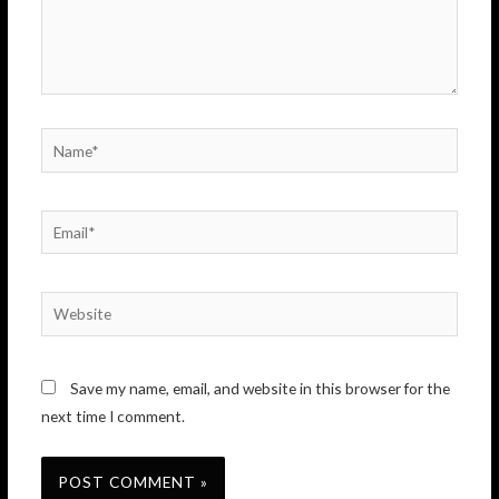
Name*
Email*
Website
Save my name, email, and website in this browser for the
next time I comment.