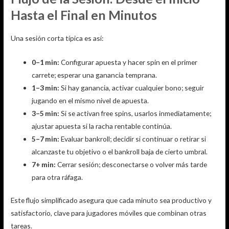
Hasta el Final en Minutos
Una sesión corta típica es así:
0–1 min:
Configurar apuesta y hacer spin en el primer
carrete; esperar una ganancia temprana.
1–3 min:
Si hay ganancia, activar cualquier bono; seguir
jugando en el mismo nivel de apuesta.
3–5 min:
Si se activan free spins, usarlos inmediatamente;
ajustar apuesta si la racha rentable continúa.
5–7 min:
Evaluar bankroll; decidir si continuar o retirar si
alcanzaste tu objetivo o el bankroll baja de cierto umbral.
7+ min:
Cerrar sesión; desconectarse o volver más tarde
para otra ráfaga.
Este flujo simplificado asegura que cada minuto sea productivo y
satisfactorio, clave para jugadores móviles que combinan otras
tareas.