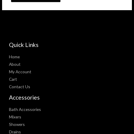
Quick Links
Home
About
My Account
Cart
Contact Us
Accessories
Bath Accessories
Mixers
Showers
Drains