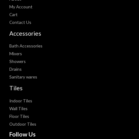
My Account
Cart
Contact Us
Accessories
Bath Accessories
Mixers
Showers
Drains
Sanitary wares
Tiles
Indoor Tiles
Wall Tiles
Floor Tiles
Outdoor Tiles
Follow Us