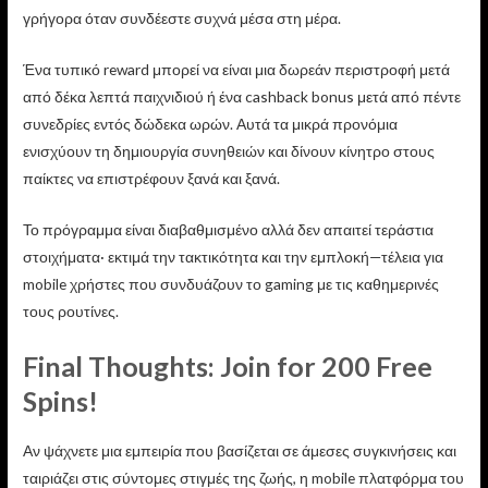
γρήγορα όταν συνδέεστε συχνά μέσα στη μέρα.
Ένα τυπικό reward μπορεί να είναι μια δωρεάν περιστροφή μετά
από δέκα λεπτά παιχνιδιού ή ένα cashback bonus μετά από πέντε
συνεδρίες εντός δώδεκα ωρών. Αυτά τα μικρά προνόμια
ενισχύουν τη δημιουργία συνηθειών και δίνουν κίνητρο στους
παίκτες να επιστρέφουν ξανά και ξανά.
Το πρόγραμμα είναι διαβαθμισμένο αλλά δεν απαιτεί τεράστια
στοιχήματα· εκτιμά την τακτικότητα και την εμπλοκή—τέλεια για
mobile χρήστες που συνδυάζουν το gaming με τις καθημερινές
τους ρουτίνες.
Final Thoughts: Join for 200 Free
Spins!
Αν ψάχνετε μια εμπειρία που βασίζεται σε άμεσες συγκινήσεις και
ταιριάζει στις σύντομες στιγμές της ζωής, η mobile πλατφόρμα του