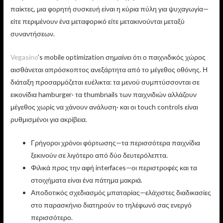
παίκτες, μια φορητή συσκευή είναι η κύρια πύλη για ψυχαγωγία—
είτε περιμένουν ένα μεταφορικό είτε μετακινούνται μεταξύ
συναντήσεων.
Vegasino
’s mobile optimization σημαίνει ότι ο παιχνιδικός χώρος
αισθάνεται απρόσκοπτος ανεξάρτητα από το μέγεθος οθόνης. Η
διάταξη προσαρμόζεται ευέλικτα: τα μενού συμπτύσσονται σε
εικονίδια hamburger· τα thumbnails των παιχνιδιών αλλάζουν
μέγεθος χωρίς να χάνουν ανάλυση· και οι touch controls είναι
ρυθμισμένοι για ακρίβεια.
Γρήγοροι χρόνοι φόρτωσης—τα περισσότερα παιχνίδια
ξεκινούν σε λιγότερο από δύο δευτερόλεπτα.
Φιλικά προς την αφή interfaces—οι περιστροφές και τα
στοιχήματα είναι ένα πάτημα μακριά.
Αποδοτικός σχεδιασμός μπαταρίας—ελάχιστες διαδικασίες
στο παρασκήνιο διατηρούν το τηλέφωνό σας ενεργό
περισσότερο.