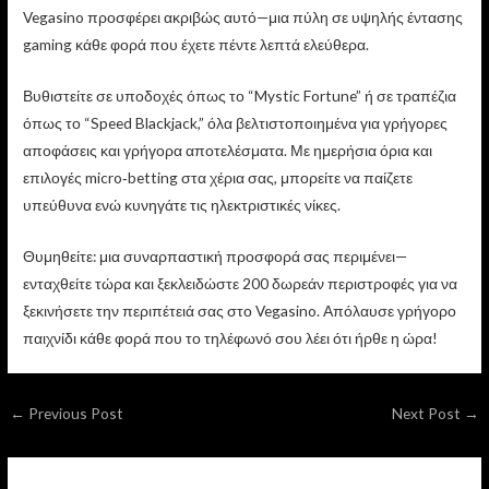
Vegasino προσφέρει ακριβώς αυτό—μια πύλη σε υψηλής έντασης
gaming κάθε φορά που έχετε πέντε λεπτά ελεύθερα.
Βυθιστείτε σε υποδοχές όπως το “Mystic Fortune” ή σε τραπέζια
όπως το “Speed Blackjack,” όλα βελτιστοποιημένα για γρήγορες
αποφάσεις και γρήγορα αποτελέσματα. Με ημερήσια όρια και
επιλογές micro‑betting στα χέρια σας, μπορείτε να παίζετε
υπεύθυνα ενώ κυνηγάτε τις ηλεκτριστικές νίκες.
Θυμηθείτε: μια συναρπαστική προσφορά σας περιμένει—
ενταχθείτε τώρα και ξεκλειδώστε 200 δωρεάν περιστροφές για να
ξεκινήσετε την περιπέτειά σας στο Vegasino. Απόλαυσε γρήγορο
παιχνίδι κάθε φορά που το τηλέφωνό σου λέει ότι ήρθε η ώρα!
Post
←
Previous Post
Next Post
→
navigation