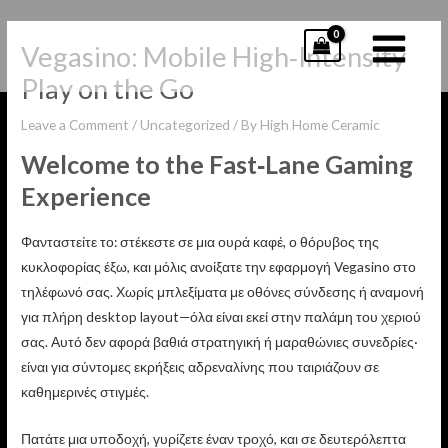
Skip
to
Vegasino: Mobile High‑Intensity
content
MAIN
Play on the Go
MENU
Leave a Comment
/
Uncategorized
/ By
High Home Ceramic
Welcome to the Fast‑Lane Gaming
Experience
Φανταστείτε το: στέκεστε σε μια ουρά καφέ, ο θόρυβος της
κυκλοφορίας έξω, και μόλις ανοίξατε την εφαρμογή Vegasino στο
τηλέφωνό σας. Χωρίς μπλεξίματα με οθόνες σύνδεσης ή αναμονή
για πλήρη desktop layout—όλα είναι εκεί στην παλάμη του χεριού
σας. Αυτό δεν αφορά βαθιά στρατηγική ή μαραθώνιες συνεδρίες·
είναι για σύντομες εκρήξεις αδρεναλίνης που ταιριάζουν σε
καθημερινές στιγμές.
Πατάτε μια υποδοχή, γυρίζετε έναν τροχό, και σε δευτερόλεπτα