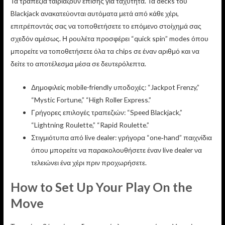
Τα τραπέζια ταιριάζουν επίσης για ταχύτητα. Τα decks του
Blackjack ανακατεύονται αυτόματα μετά από κάθε χέρι,
επιτρέποντάς σας να τοποθετήσετε το επόμενο στοίχημά σας
σχεδόν αμέσως. Η ρουλέτα προσφέρει “quick spin” modes όπου
μπορείτε να τοποθετήσετε όλα τα chips σε έναν αριθμό και να
δείτε το αποτέλεσμα μέσα σε δευτερόλεπτα.
Δημοφιλείς mobile-friendly υποδοχές: “Jackpot Frenzy,”
“Mystic Fortune,” “High Roller Express.”
Γρήγορες επιλογές τραπεζιών: “Speed Blackjack,”
“Lightning Roulette,” “Rapid Roulette.”
Στιγμιότυπα από live dealer: γρήγορα “one‑hand” παιχνίδια
όπου μπορείτε να παρακολουθήσετε έναν live dealer να
τελειώνει ένα χέρι πριν προχωρήσετε.
How to Set Up Your Play On the
Move