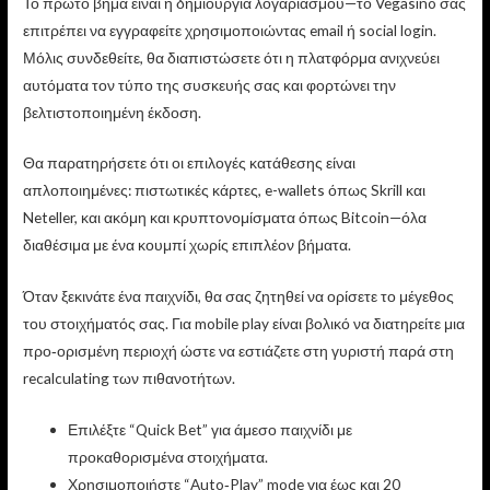
Το πρώτο βήμα είναι η δημιουργία λογαριασμού—το Vegasino σας
επιτρέπει να εγγραφείτε χρησιμοποιώντας email ή social login.
Μόλις συνδεθείτε, θα διαπιστώσετε ότι η πλατφόρμα ανιχνεύει
αυτόματα τον τύπο της συσκευής σας και φορτώνει την
βελτιστοποιημένη έκδοση.
Θα παρατηρήσετε ότι οι επιλογές κατάθεσης είναι
απλοποιημένες: πιστωτικές κάρτες, e-wallets όπως Skrill και
Neteller, και ακόμη και κρυπτονομίσματα όπως Bitcoin—όλα
διαθέσιμα με ένα κουμπί χωρίς επιπλέον βήματα.
Όταν ξεκινάτε ένα παιχνίδι, θα σας ζητηθεί να ορίσετε το μέγεθος
του στοιχήματός σας. Για mobile play είναι βολικό να διατηρείτε μια
προ‑ορισμένη περιοχή ώστε να εστιάζετε στη γυριστή παρά στη
recalculating των πιθανοτήτων.
Επιλέξτε “Quick Bet” για άμεσο παιχνίδι με
προκαθορισμένα στοιχήματα.
Χρησιμοποιήστε “Auto‑Play” mode για έως και 20