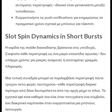
αυτόματες περιστροφές—ιδανικό όταν μετακινείστε μεταξύ
τοποθεσιών.
Ενεργοποιήστε τις push notifications για ενημερώσεις σε
πραγματικό χρόνο σχετικά με μπόνους και τζακπότ.
Slot Spin Dynamics in Short Bursts
Η καρδιά της mobile διασκέδασης βρίσκεται στις υποδοχές.
Σκεφτείτε κάθε περιστροφή ως ένα μικρο‑επεισόδιο αγωνίας—δεν
υπάρχει χρόνος για μακρές αναμονές ή εκτεταμένες γραμμές
πληρωμής.
Μια τυπική συνεδρία μπορεί να περιλαμβάνει περιστροφή πέντε
τροχών οκτώ φορές ταυτόχρονα—κάθε περιστροφή διαρκεί
λιγότερο από δέκα δευτερόλεπτα από την αρχή μέχρι το τέλος. Τα
ηχητικά εφέ είναι καθαρά: ένα κλικ όταν πετυχαίνετε ένα σύμβολο,
ένα διακριτικό καμπανάκι όταν ενεργοποιείται μια μπόνους
λειτουργία.