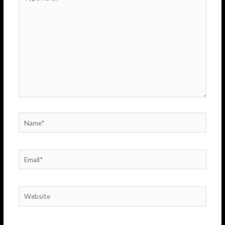
here..
Name*
Email*
Website