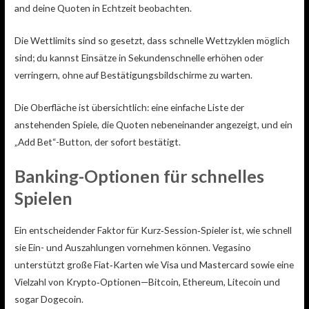
and deine Quoten in Echtzeit beobachten.
Die Wettlimits sind so gesetzt, dass schnelle Wettzyklen möglich
sind; du kannst Einsätze in Sekundenschnelle erhöhen oder
verringern, ohne auf Bestätigungsbildschirme zu warten.
Die Oberfläche ist übersichtlich: eine einfache Liste der
anstehenden Spiele, die Quoten nebeneinander angezeigt, und ein
„Add Bet“-Button, der sofort bestätigt.
Banking-Optionen für schnelles
Spielen
Ein entscheidender Faktor für Kurz‑Session‑Spieler ist, wie schnell
sie Ein- und Auszahlungen vornehmen können. Vegasino
unterstützt große Fiat‑Karten wie Visa und Mastercard sowie eine
Vielzahl von Krypto‑Optionen—Bitcoin, Ethereum, Litecoin und
sogar Dogecoin.