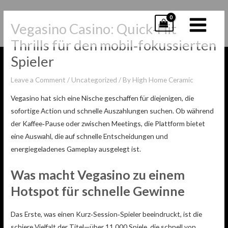
Skip
to
Vegasino Casino: Quick‑Hit
content
MAIN
Thrills für den mobil‑fokussierten
MENU
Spieler
Leave a Comment
/
Uncategorized
/ By
High Home Ceramic
Vegasino hat sich eine Nische geschaffen für diejenigen, die
sofortige Action und schnelle Auszahlungen suchen. Ob während
der Kaffee‑Pause oder zwischen Meetings, die Plattform bietet
eine Auswahl, die auf schnelle Entscheidungen und
energiegeladenes Gameplay ausgelegt ist.
Was macht Vegasino zu einem
Hotspot für schnelle Gewinne
Das Erste, was einen Kurz‑Session‑Spieler beeindruckt, ist die
schiere Vielfalt der Titel—über 11.000 Spiele, die schnell von