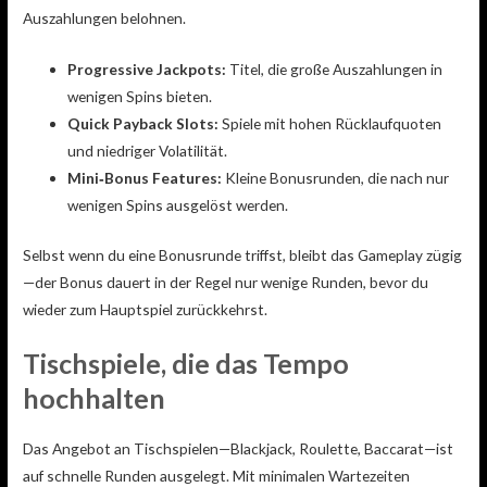
Auszahlungen belohnen.
Progressive Jackpots:
Titel, die große Auszahlungen in
wenigen Spins bieten.
Quick Payback Slots:
Spiele mit hohen Rücklaufquoten
und niedriger Volatilität.
Mini‑Bonus Features:
Kleine Bonusrunden, die nach nur
wenigen Spins ausgelöst werden.
Selbst wenn du eine Bonusrunde triffst, bleibt das Gameplay zügig
—der Bonus dauert in der Regel nur wenige Runden, bevor du
wieder zum Hauptspiel zurückkehrst.
Tischspiele, die das Tempo
hochhalten
Das Angebot an Tischspielen—Blackjack, Roulette, Baccarat—ist
auf schnelle Runden ausgelegt. Mit minimalen Wartezeiten