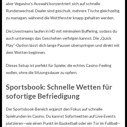
aber Vegasino’s Auswahl konzentriert sich auf schnelle
Rundenwechsel. Dealer sind geschult, mehrere Tische gleichzeitig
zu managen, während die Wettfenster knapp gehalten werden.
Die Livestreams laufen in HD mit minimalem Buffering, sodass du
auch unterwegs das Geschehen verfolgen kannst. Die „Quick
Play“-Option lässt dich lange Pausen überspringen und direkt mit
dem Wetten beginnen.
Dieses Setup ist perfekt für Spieler, die echtes Casino‑Feeling
wollen, ohne die Sitzungsdauer zu opfern.
Sportsbook: Schnelle Wetten für
sofortige Befriedigung
Der Sportsbook‑Bereich ergänzt den Fokus auf schnelle
Spielrunden im Casino. Du kannst Sofortwetten auf Live‑Events
platzieren—wie einen Punkt im Basketball oder ein Tor im Fußball—