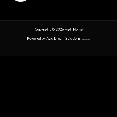
Copyright © 2026 High Home
Powered by Avid Dream Solutions
Web Design Dubai