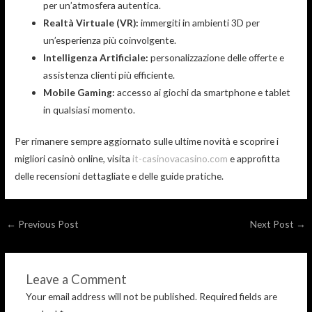
per un’atmosfera autentica.
Realtà Virtuale (VR):
immergiti in ambienti 3D per
un’esperienza più coinvolgente.
Intelligenza Artificiale:
personalizzazione delle offerte e
assistenza clienti più efficiente.
Mobile Gaming:
accesso ai giochi da smartphone e tablet
in qualsiasi momento.
Per rimanere sempre aggiornato sulle ultime novità e scoprire i
migliori casinò online, visita
it-casinovacasino.com
e approfitta
delle recensioni dettagliate e delle guide pratiche.
Post
←
Previous Post
Next Post
→
navigation
Leave a Comment
Your email address will not be published.
Required fields are