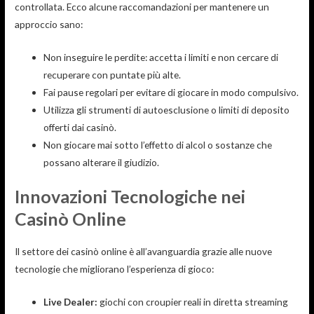
controllata. Ecco alcune raccomandazioni per mantenere un
approccio sano:
Non inseguire le perdite: accetta i limiti e non cercare di
recuperare con puntate più alte.
Fai pause regolari per evitare di giocare in modo compulsivo.
Utilizza gli strumenti di autoesclusione o limiti di deposito
offerti dai casinò.
Non giocare mai sotto l’effetto di alcol o sostanze che
possano alterare il giudizio.
Innovazioni Tecnologiche nei
Casinò Online
Il settore dei casinò online è all’avanguardia grazie alle nuove
tecnologie che migliorano l’esperienza di gioco:
Live Dealer:
giochi con croupier reali in diretta streaming