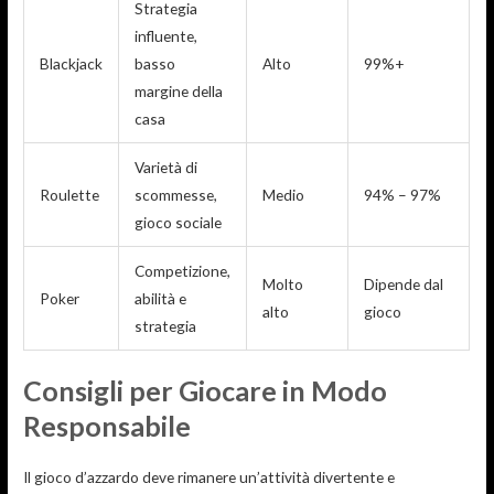
Strategia
influente,
Blackjack
basso
Alto
99%+
margine della
casa
Varietà di
Roulette
scommesse,
Medio
94% – 97%
gioco sociale
Competizione,
Molto
Dipende dal
Poker
abilità e
alto
gioco
strategia
Consigli per Giocare in Modo
Responsabile
Il gioco d’azzardo deve rimanere un’attività divertente e