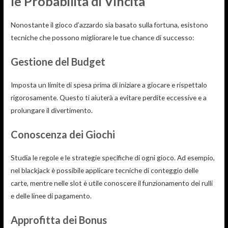
le Probabilità di Vincita
Nonostante il gioco d’azzardo sia basato sulla fortuna, esistono
tecniche che possono migliorare le tue chance di successo:
Gestione del Budget
Imposta un limite di spesa prima di iniziare a giocare e rispettalo
rigorosamente. Questo ti aiuterà a evitare perdite eccessive e a
prolungare il divertimento.
Conoscenza dei Giochi
Studia le regole e le strategie specifiche di ogni gioco. Ad esempio,
nel blackjack è possibile applicare tecniche di conteggio delle
carte, mentre nelle slot è utile conoscere il funzionamento dei rulli
e delle linee di pagamento.
Approfitta dei Bonus