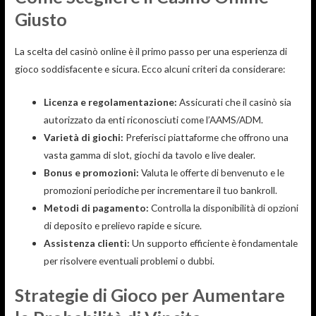
Giusto
La scelta del casinò online è il primo passo per una esperienza di
gioco soddisfacente e sicura. Ecco alcuni criteri da considerare:
Licenza e regolamentazione:
Assicurati che il casinò sia
autorizzato da enti riconosciuti come l’AAMS/ADM.
Varietà di giochi:
Preferisci piattaforme che offrono una
vasta gamma di slot, giochi da tavolo e live dealer.
Bonus e promozioni:
Valuta le offerte di benvenuto e le
promozioni periodiche per incrementare il tuo bankroll.
Metodi di pagamento:
Controlla la disponibilità di opzioni
di deposito e prelievo rapide e sicure.
Assistenza clienti:
Un supporto efficiente è fondamentale
per risolvere eventuali problemi o dubbi.
Strategie di Gioco per Aumentare