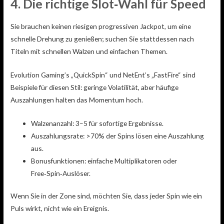
4. Die richtige Slot‑Wahl für Speed
Sie brauchen keinen riesigen progressiven Jackpot, um eine
schnelle Drehung zu genießen; suchen Sie stattdessen nach
Titeln mit schnellen Walzen und einfachen Themen.
Evolution Gaming’s „QuickSpin“ und NetEnt’s „FastFire“ sind
Beispiele für diesen Stil: geringe Volatilität, aber häufige
Auszahlungen halten das Momentum hoch.
Walzenanzahl: 3–5 für sofortige Ergebnisse.
Auszahlungsrate: >70% der Spins lösen eine Auszahlung
aus.
Bonusfunktionen: einfache Multiplikatoren oder
Free‑Spin‑Auslöser.
Wenn Sie in der Zone sind, möchten Sie, dass jeder Spin wie ein
Puls wirkt, nicht wie ein Ereignis.