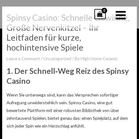
Skip
to
Spinsy Casino: Schnelle Gewinne,
content
MAIN
Große Nervenkitzel – Ihr
MENU
Leitfaden für kurze,
hochintensive Spiele
Leave a Comment
/
Uncategorized
/ By
High Home Ceramic
1. Der Schnell‑Weg Reiz des Spinsy
Casino
Wenn Sie unterwegs sind, kann das Versprechen sofortiger
Aufregung unwiderstehlich sein. Spinsy Casino, eine gut
bewertete Plattform mit einer robusten Bibliothek von über
zehntausend Spielen, bietet genau das: einen Spielplatz, auf dem
sich jeder Spin wie ein Herzschlag anfühlt.