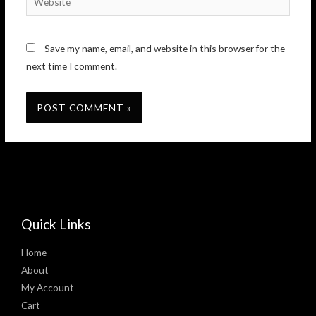
Save my name, email, and website in this browser for the
next time I comment.
Quick Links
Home
About
My Account
Cart