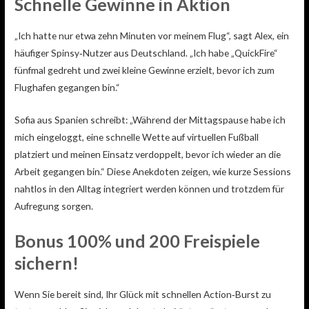
Schnelle Gewinne in Aktion
„Ich hatte nur etwa zehn Minuten vor meinem Flug“, sagt Alex, ein
häufiger Spinsy‑Nutzer aus Deutschland. „Ich habe „QuickFire“
fünfmal gedreht und zwei kleine Gewinne erzielt, bevor ich zum
Flughafen gegangen bin.“
Sofia aus Spanien schreibt: „Während der Mittagspause habe ich
mich eingeloggt, eine schnelle Wette auf virtuellen Fußball
platziert und meinen Einsatz verdoppelt, bevor ich wieder an die
Arbeit gegangen bin.“ Diese Anekdoten zeigen, wie kurze Sessions
nahtlos in den Alltag integriert werden können und trotzdem für
Aufregung sorgen.
Bonus 100% und 200 Freispiele
sichern!
Wenn Sie bereit sind, Ihr Glück mit schnellen Action‑Burst zu