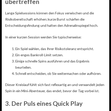
übertreffen
Lange Spielsessions können den Fokus verwischen und die
Risikobereitschaft erhöhen; kurze Burst schärfen die
Entscheidungsfindung und halten den Adrenalinspiegel hoch.
In einer kurzen Session werden Sie typischerweise:
Ein Spiel wählen, das Ihrer Risikotoleranz entspricht.
Ein enges Bankroll-Limit setzen.
Einige schnelle Spins ausführen und das Ergebnis
beurteilen.
Schnell entscheiden, ob Sie weitermachen oder aufhören.
Dieser Kreislauf fühlt sich fast reflexartig an und verwandelt jeden
Spin in ein Mini‑Abenteuer, das endet, bevor der Tag vorbei ist.
3. Der Puls eines Quick Play