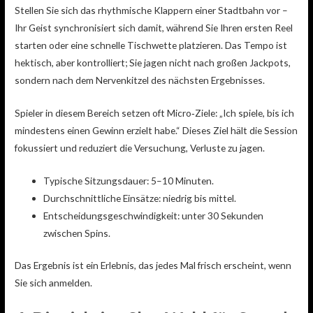
Stellen Sie sich das rhythmische Klappern einer Stadtbahn vor –
Ihr Geist synchronisiert sich damit, während Sie Ihren ersten Reel
starten oder eine schnelle Tischwette platzieren. Das Tempo ist
hektisch, aber kontrolliert; Sie jagen nicht nach großen Jackpots,
sondern nach dem Nervenkitzel des nächsten Ergebnisses.
Spieler in diesem Bereich setzen oft Micro‑Ziele: „Ich spiele, bis ich
mindestens einen Gewinn erzielt habe.“ Dieses Ziel hält die Session
fokussiert und reduziert die Versuchung, Verluste zu jagen.
Typische Sitzungsdauer: 5–10 Minuten.
Durchschnittliche Einsätze: niedrig bis mittel.
Entscheidungsgeschwindigkeit: unter 30 Sekunden
zwischen Spins.
Das Ergebnis ist ein Erlebnis, das jedes Mal frisch erscheint, wenn
Sie sich anmelden.