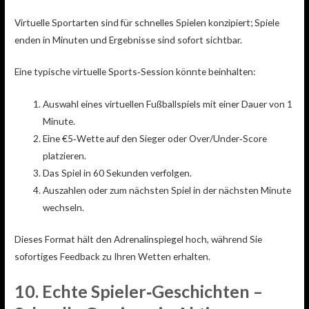
Virtuelle Sportarten sind für schnelles Spielen konzipiert; Spiele
enden in Minuten und Ergebnisse sind sofort sichtbar.
Eine typische virtuelle Sports‑Session könnte beinhalten:
Auswahl eines virtuellen Fußballspiels mit einer Dauer von 1
Minute.
Eine €5‑Wette auf den Sieger oder Over/Under‑Score
platzieren.
Das Spiel in 60 Sekunden verfolgen.
Auszahlen oder zum nächsten Spiel in der nächsten Minute
wechseln.
Dieses Format hält den Adrenalinspiegel hoch, während Sie
sofortiges Feedback zu Ihren Wetten erhalten.
10. Echte Spieler‑Geschichten –