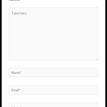
Type
here..
Name*
Email*
Website