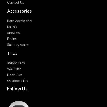
Contact Us
Accessories
Bath Accessories
Mixers
Showers
Drains
Sanitary wares
Tiles
Indoor Tiles
Wall Tiles
Floor Tiles
Outdoor Tiles
Follow Us