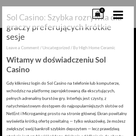
Skip
to
Sol Casino: Szybka rozrywka dla
content
MAIN
graczy preferujących krótkie
MENU
sesje
Leave a Comment
/
Uncategorized
/ By
High Home Ceramic
Witamy w doświadczeniu Sol
Casino
Gdy klikniesz login do Sol Casino na telefonie lub komputerze,
wchodzisz na platformę zaprojektowaną dla ekscytujących,
pełnych adrenaliny burstów gry. Interfejs jest czysty, z
natychmiastowym dostępem do najpopularniejszych slotów od
NetEnt i Microgaming prosto na stronie głównej. Ekran powitalny
wyświetla krótką ofertę powitalną — tylko wskazówkę, że możesz
zwiększyć swój bankroll szybkim depozytem — lecz prawdziwą