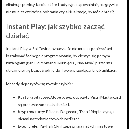
eliminuje punkty tarcia, które tradycyjnie spowalniają rozgrywkę —
nie musisz czekać na pobrania czy aktualizacje, by móc obrócić.
Instant Play: jak szybko zacząć
działać
Instant Play w Sol Casino oznacza, że nie musisz pobierać ani
instalować żadnego oprogramowania, by cieszyć się pełnym
katalogiem gier. Od momentu kliknięcia „Play Now” platforma
streamuje grę bezpośrednio do Twojej przeglądarki lub aplikacji.
Metody depozytów są równie szybkie:
Karty kredytowe/debetowe:
depozyty Visa i Mastercard
są przetwarzane natychmiast.
Kryptowaluty:
Bitcoin, Dogecoin, Tron i Ripple słyną z
niemal natychmiastowych rozliczeń.
E‑portfele:
PayPal i Skrill zapewniają natychmiastowe