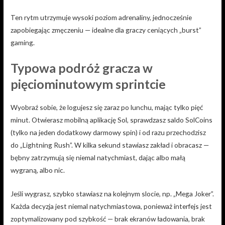
Ten rytm utrzymuje wysoki poziom adrenaliny, jednocześnie
zapobiegając zmęczeniu — idealne dla graczy ceniących „burst”
gaming.
Typowa podróż gracza w
pięciominutowym sprintcie
Wyobraź sobie, że logujesz się zaraz po lunchu, mając tylko pięć
minut. Otwierasz mobilną aplikację Sol, sprawdzasz saldo SolCoins
(tylko na jeden dodatkowy darmowy spin) i od razu przechodzisz
do „Lightning Rush”. W kilka sekund stawiasz zakład i obracasz —
bębny zatrzymują się niemal natychmiast, dając albo małą
wygraną, albo nic.
Jeśli wygrasz, szybko stawiasz na kolejnym slocie, np. „Mega Joker”.
Każda decyzja jest niemal natychmiastowa, ponieważ interfejs jest
zoptymalizowany pod szybkość — brak ekranów ładowania, brak