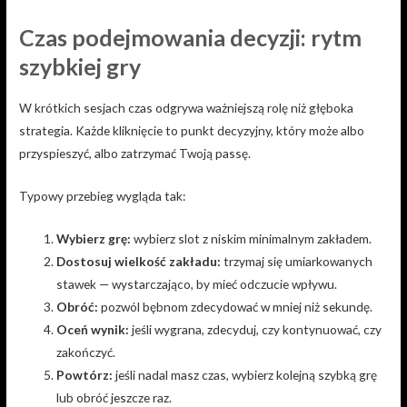
Czas podejmowania decyzji: rytm
szybkiej gry
W krótkich sesjach czas odgrywa ważniejszą rolę niż głęboka
strategia. Każde kliknięcie to punkt decyzyjny, który może albo
przyspieszyć, albo zatrzymać Twoją passę.
Typowy przebieg wygląda tak:
Wybierz grę:
wybierz slot z niskim minimalnym zakładem.
Dostosuj wielkość zakładu:
trzymaj się umiarkowanych
stawek — wystarczająco, by mieć odczucie wpływu.
Obróć:
pozwól bębnom zdecydować w mniej niż sekundę.
Oceń wynik:
jeśli wygrana, zdecyduj, czy kontynuować, czy
zakończyć.
Powtórz:
jeśli nadal masz czas, wybierz kolejną szybką grę
lub obróć jeszcze raz.