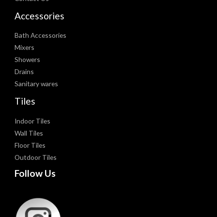
Accessories
Bath Accessories
Mixers
Showers
Drains
Sanitary wares
Tiles
Indoor Tiles
Wall Tiles
Floor Tiles
Outdoor Tiles
Follow Us