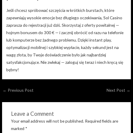
Jeśli chcesz spróbować szczęścia w krótkich burstach, które
zapewniają wysokie emocje bez długiego oczekiwania, Sol Casino
zaprasza do rejestracji już dziś. Skorzystaj z oferty powitalnej —
hojnym bonusem do 300 € — i zacznij obrócić od razu na telefonie
lub komputerze bez żadnego problemu. Dzięki instant play,
optymalizacji mobilnej i szybkiej wypłacie, każdy sekund jest na
wagę złota, by Twoje doświadczenie było jak najbardziej
satysfakcjonujące. Nie zwlekaj — zaloguj się teraz i niech kręcą się
bębny!
Post
←
Previous Post
Next Post
→
navigation
Leave a Comment
Your email address will not be published.
Required fields are
marked
*