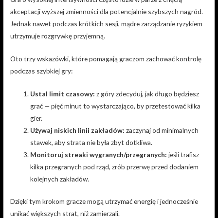
akceptacji wyższej zmienności dla potencjalnie szybszych nagród.
Jednak nawet podczas krótkich sesji, mądre zarządzanie ryzykiem
utrzymuje rozgrywkę przyjemną.
Oto trzy wskazówki, które pomagają graczom zachować kontrolę
podczas szybkiej gry:
Ustal limit czasowy:
z góry zdecyduj, jak długo będziesz
grać — pięć minut to wystarczająco, by przetestować kilka
gier.
Używaj niskich linii zakładów:
zaczynaj od minimalnych
stawek, aby strata nie była zbyt dotkliwa.
Monitoruj streaki wygranych/przegranych:
jeśli trafisz
kilka przegranych pod rząd, zrób przerwę przed dodaniem
kolejnych zakładów.
Dzięki tym krokom gracze mogą utrzymać energię i jednocześnie
unikać większych strat, niż zamierzali.