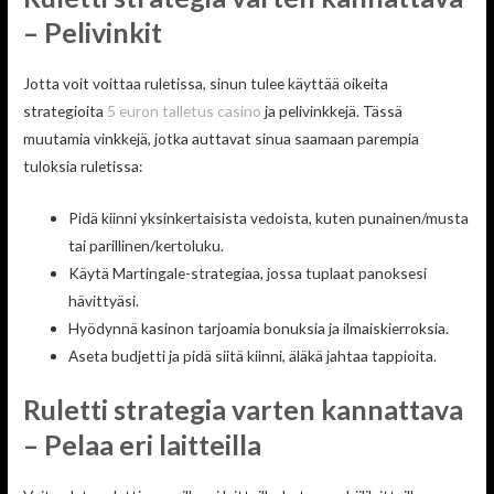
– Pelivinkit
Jotta voit voittaa ruletissa, sinun tulee käyttää oikeita
strategioita
5 euron talletus casino
ja pelivinkkejä. Tässä
muutamia vinkkejä, jotka auttavat sinua saamaan parempia
tuloksia ruletissa:
Pidä kiinni yksinkertaisista vedoista, kuten punainen/musta
tai parillinen/kertoluku.
Käytä Martingale-strategiaa, jossa tuplaat panoksesi
hävittyäsi.
Hyödynnä kasinon tarjoamia bonuksia ja ilmaiskierroksia.
Aseta budjetti ja pidä siitä kiinni, äläkä jahtaa tappioita.
Ruletti strategia varten kannattava
– Pelaa eri laitteilla