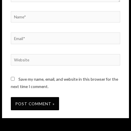
Name*
Email*
Website
Save my name, email, and website in this browser for the
next time I comment.