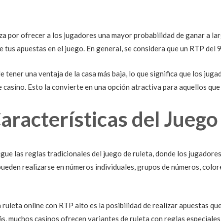
za por ofrecer a los jugadores una mayor probabilidad de ganar a lar
tus apuestas en el juego. En general, se considera que un RTP del 95
e tener una ventaja de la casa más baja, lo que significa que los jug
casino. Esto la convierte en una opción atractiva para aquellos qu
Características del Juego
igue las reglas tradicionales del juego de ruleta, donde los jugadore
pueden realizarse en números individuales, grupos de números, colore
a ruleta online con RTP alto es la posibilidad de realizar apuestas qu
s, muchos casinos ofrecen variantes de ruleta con reglas especiales 