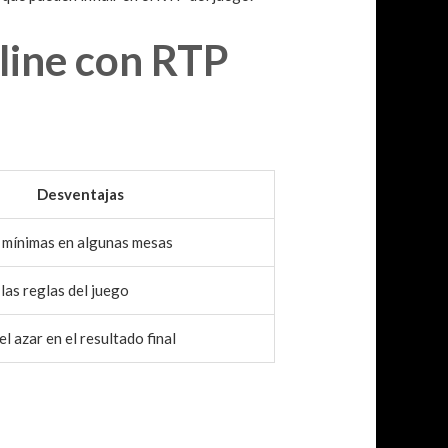
nline con RTP
Desventajas
 mínimas en algunas mesas
las reglas del juego
 azar en el resultado final