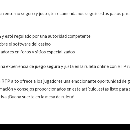
un entorno seguro y justo, te recomendamos seguir estos pasos para
cia y esté regulado por una autoridad competente
obre el software del casino
gadores en foros y sitios especializados
una experiencia de juego segura y justa en la ruleta online con RTP
r
on RTP alto ofrece a los jugadores una emocionante oportunidad de 
rmación y consejos proporcionados en este artículo, estás listo para 
iva.¡Buena suerte en la mesa de ruleta!