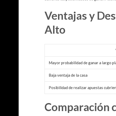
Ventajas y Des
Alto
Mayor probabilidad de ganar a largo p
Baja ventaja de la casa
Posibilidad de realizar apuestas cubrie
Comparación 