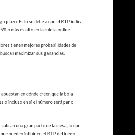
go plazo. Esto se debe a que el RTP indica
% o más es alto en la ruleta online.
adores tienen mejores probabilidades de
e buscan maximizar sus ganancias.
s apuestan en dónde creen que la bola
s o incluso en si el número será par o
e cubran una gran parte de la mesa, lo que
que pueden influir en el RTP del juego.