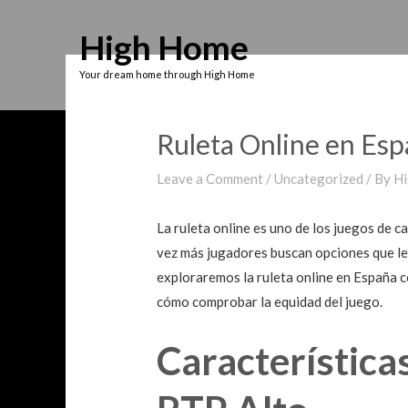
Skip
High Home
to
content
Your dream home through High Home
Ruleta Online en Es
Leave a Comment
/
Uncategorized
/ By
Hi
La ruleta online es uno de los juegos de c
vez más jugadores buscan opciones que les
exploraremos la ruleta online en España 
cómo comprobar la equidad del juego.
Característica