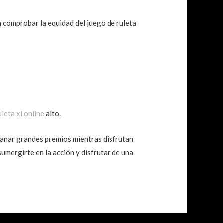
 comprobar la equidad del juego de ruleta
uleta xl online
alto.
ganar grandes premios mientras disfrutan
sumergirte en la acción y disfrutar de una