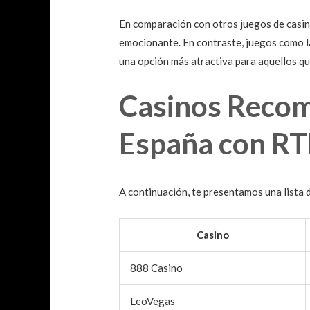
En comparación con otros juegos de casino
emocionante. En contraste, juegos como la
una opción más atractiva para aquellos q
Casinos Recom
España con RT
A continuación, te presentamos una lista 
Casino
888 Casino
LeoVegas