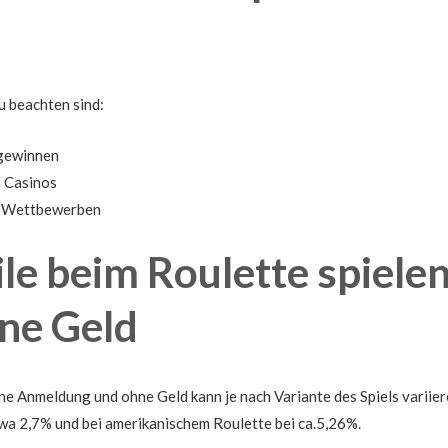
zu beachten sind:
 gewinnen
n Casinos
er Wettbewerben
le beim Roulette spiele
ne Geld
e Anmeldung und ohne Geld kann je nach Variante des Spiels variieren
wa 2,7% und bei amerikanischem Roulette bei ca.5,26%.