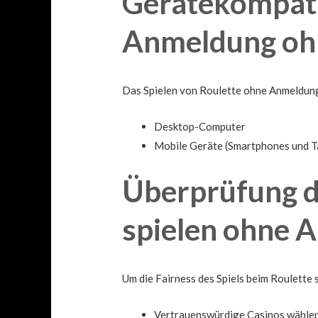
Gerätekompatib
Anmeldung oh
Das Spielen von Roulette ohne Anmeldung
Desktop-Computer
Mobile Geräte (Smartphones und T
Überprüfung de
spielen ohne 
Um die Fairness des Spiels beim Roulette
Vertrauenswürdige Casinos wähle