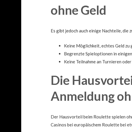
ohne Geld
Es gibt jedoch auch einige Nachteile, die 
Keine Möglichkeit, echtes Geld zu
Begrenzte Spieloptionen in einige
Keine Teilnahme an Turnieren od
Die Hausvortei
Anmeldung oh
Der Hausvorteil beim Roulette spielen ohn
Casinos bei europäischem Roulette bei et