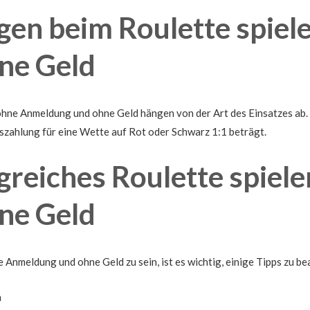
gen beim Roulette spiel
ne Geld
hne Anmeldung und ohne Geld hängen von der Art des Einsatzes ab. 
szahlung für eine Wette auf Rot oder Schwarz 1:1 beträgt.
lgreiches Roulette spiel
ne Geld
 Anmeldung und ohne Geld zu sein, ist es wichtig, einige Tipps zu be
n