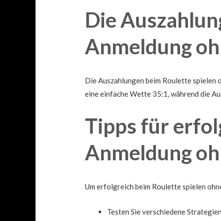
Die Auszahlun
Anmeldung oh
Die Auszahlungen beim Roulette spielen o
eine einfache Wette 35:1, während die Au
Tipps für erfo
Anmeldung oh
Um erfolgreich beim Roulette spielen ohne
Testen Sie verschiedene Strategie