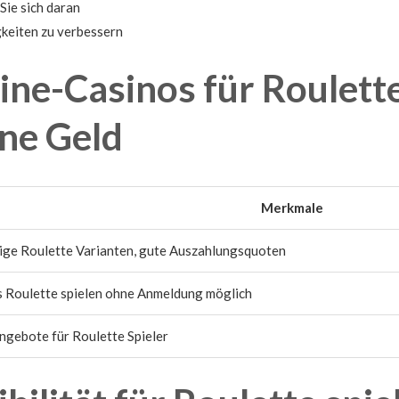
 Sie sich daran
gkeiten zu verbessern
ine-Casinos für Roulett
ne Geld
Merkmale
tige Roulette Varianten, gute Auszahlungsquoten
 Roulette spielen ohne Anmeldung möglich
gebote für Roulette Spieler