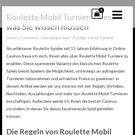
Skip
to
Roulette Mobil Turnier: Alles,
content
MAIN
was Sie wissen müssen
MENU
Leave a Comment
/
Uncategorized
/ By
High Home Ceramic
Als erfahrener Roulette-Spieler mit 15 Jahren Erfahrung in Online-
Casinos freue ich mich, Ihnen alles über Roulette Mobil Turniere zu
erzählen. Diese spannende Variante des klassischen Roulette-
Spiels bietet Spielern die Möglichkeit, unterwegs an aufregenden
Turnieren teilzunehmen und attraktive Preise zu gewinnen. In
diesem Artikel werden wir uns
intensiv mit den Regeln, Vorteilen,
Nachteilen, Auszahlungen und mehr von Roulette Mobil Turnieren
beschäftigen. Außerdem werde ich Ihnen die besten Casinos
vorstellen, in denen Sie dieses faszinierende Spiel genießen
können.
Die Regeln von Roulette Mobil