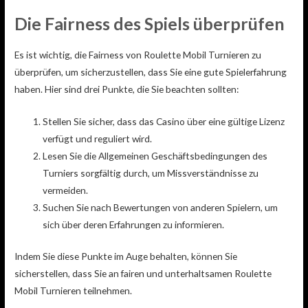
Die Fairness des Spiels überprüfen
Es ist wichtig, die Fairness von Roulette Mobil Turnieren zu
überprüfen, um sicherzustellen, dass Sie eine gute Spielerfahrung
haben. Hier sind drei Punkte, die Sie beachten sollten:
Stellen Sie sicher, dass das Casino über eine gültige Lizenz
verfügt und reguliert wird.
Lesen Sie die Allgemeinen Geschäftsbedingungen des
Turniers sorgfältig durch, um Missverständnisse zu
vermeiden.
Suchen Sie nach Bewertungen von anderen Spielern, um
sich über deren Erfahrungen zu informieren.
Indem Sie diese Punkte im Auge behalten, können Sie
sicherstellen, dass Sie an fairen und unterhaltsamen Roulette
Mobil Turnieren teilnehmen.