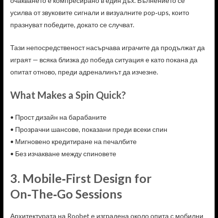
очакването е компресирано в един дъх. Вълнението се
усилва от звуковите сигнали и визуалните pop‑ups, които
празнуват победите, докато се случват.
Тази непосредственост насърчава играчите да продължат да
играят — всяка близка до победа ситуация е като покана да
опитат отново, преди адреналинът да изчезне.
What Makes a Spin Quick?
• Прост дизайн на барабаните
• Прозрачни шансове, показани преди всеки спин
• Мигновено кредитиране на печалбите
• Без изчакване между спиновете
3. Mobile‑First Design for
On‑The‑Go Sessions
Архитектурата на Roobet е изградена около опита с мобилни