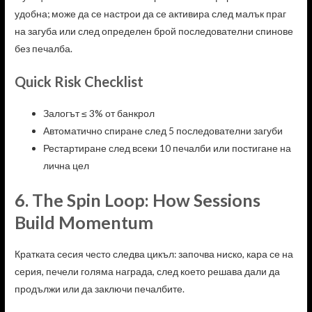
удобна; може да се настрои да се активира след малък праг
на загуба или след определен брой последователни спинове
без печалба.
Quick Risk Checklist
Залогът ≤ 3% от банкрол
Автоматично спиране след 5 последователни загуби
Рестартиране след всеки 10 печалби или постигане на
лична цел
6. The Spin Loop: How Sessions
Build Momentum
Кратката сесия често следва цикъл: започва ниско, кара се на
серия, печели голяма награда, след което решава дали да
продължи или да заключи печалбите.