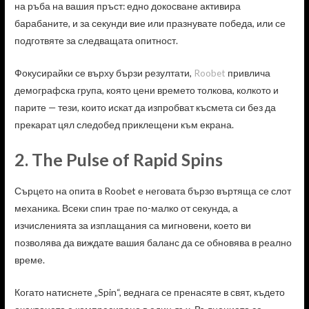
на ръба на вашия пръст: едно докосване активира
барабаните, и за секунди вие или празнувате победа, или се
подготвяте за следващата опитност.
Фокусирайки се върху бързи резултати,
Roobet
привлича
демографска група, която цени времето толкова, колкото и
парите — тези, които искат да изпробват късмета си без да
прекарат цял следобед приклещени към екрана.
2. The Pulse of Rapid Spins
Сърцето на опита в Roobet е неговата бързо въртяща се слот
механика. Всеки спин трае по-малко от секунда, а
изчисленията за изплащания са мигновени, което ви
позволява да виждате вашия баланс да се обновява в реално
време.
Когато натиснете „Spin“, веднага се пренасяте в свят, където