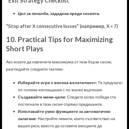
“Exit Strategy Checklist”
Цел за печалба, зададена преди сесията.
“Stop after X consecutive losses” (например, X = 7)
10. Practical Tips for Maximizing
Short Plays
Ако искате да извлечете максимума от тези бързи сесии,
разгледайте следните тактики:
Избирайте игри с висока волатилност:
Те предлагат
по-големи изплащания с по-малко въртения.
Създавайте мини‑цели:
Следете колко победи сте
постигнали в тази сесия спрямо предишните.
Използвайте умно функциите за автоматично
залагане:
Настройте лимити, които съответстват на
вашия риск, вместо да оставяте емоциите да