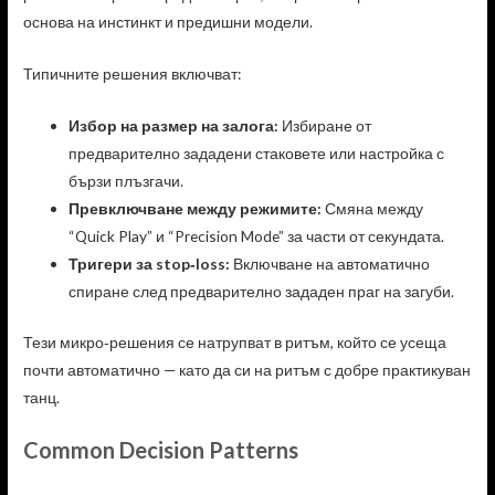
основа на инстинкт и предишни модели.
Типичните решения включват:
Избор на размер на залога:
Избиране от
предварително зададени стаковете или настройка с
бързи плъзгачи.
Превключване между режимите:
Смяна между
“Quick Play” и “Precision Mode” за части от секундата.
Тригери за stop‑loss:
Включване на автоматично
спиране след предварително зададен праг на загуби.
Тези микро‑решения се натрупват в ритъм, който се усеща
почти автоматично — като да си на ритъм с добре практикуван
танц.
Common Decision Patterns