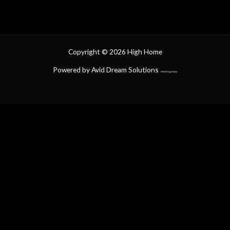
Copyright © 2026 High Home
Powered by Avid Dream Solutions
Web Design Dubai