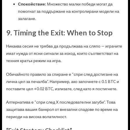
Спокойствие:
Множество малки победи могат да
помогнат за поддържане на контролирани модели на
залагане.
9. Timing the Exit: When to Stop
Никаква сесия не трябва да продължава на сляпо — играчите
имат нужда от ясни сигнали за изход, които съответстват на
техния кратък режим на игра.
Обичайното правило за спиране е “спри след достигане на
лична цел за печалба”. Например, ако започнете с 0.1 BTC и
поставите цел +0.02 BTC, излизате, след като я постигнете.
Алтернатива е “спри след X последователни загуби”. Това
защитава вашия банкрол от внезапни спадове по време на
периоди на висока волатилност.