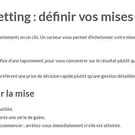
tting : définir vos mises
justements en un clic. Un curseur vous permet d’échelonner votre mi
ixe d’une tapotement, pour vous concentrer sur le résultat plutôt que
éfèrent une prise de décision rapide plutôt qu’une gestion détaillée 
r la mise
tilité.
rès une série de gains.
 commencer ; arrêtez-vous immédiatement si elle est atteinte.