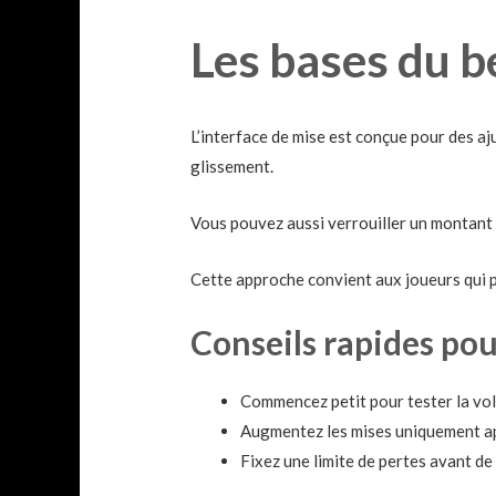
Les bases du be
L’interface de mise est conçue pour des a
glissement.
Vous pouvez aussi verrouiller un montant f
Cette approche convient aux joueurs qui pr
Conseils rapides pou
Commencez petit pour tester la vola
Augmentez les mises uniquement ap
Fixez une limite de pertes avant de