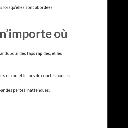
s lorsqu’elles sont abordées
 n’importe où
ands pour des taps rapides, et les
ots et roulette lors de courtes pauses.
par des pertes inattendues.
.