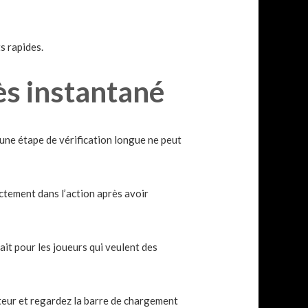
s rapides.
ès instantané
cune étape de vérification longue ne peut
ectement dans l’action après avoir
ait pour les joueurs qui veulent des
eur et regardez la barre de chargement