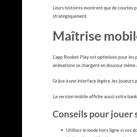
Leurs histoires montrent que de courtes p
stratégiquement.
Maîtrise mobil
L’app Roobet Play est optimisée pour les p
animations se chargent en douceur même 
Grâce à une interface légère, les joueurs p
La version mobile affiche aussi votre ban
Conseils pour jouer 
Utilisez le mode hors ligne si vos 