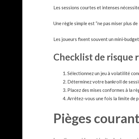
Les sessions courtes et intenses nécessite
Une règle simple est “ne pas miser plus de 
Les joueurs fixent souvent un mini‑budget 
Checklist de risque 
Sélectionnez un jeu à volatilité con
Déterminez votre bankroll de sessi
Placez des mises conformes à la rè
Arrêtez-vous une fois la limite de p
Pièges courant