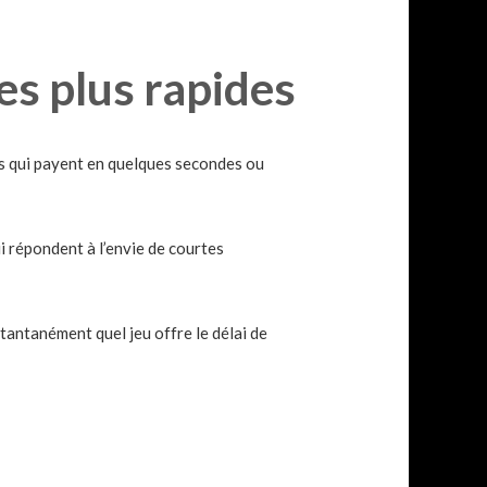
les plus rapides
res qui payent en quelques secondes ou
 répondent à l’envie de courtes
stantanément quel jeu offre le délai de