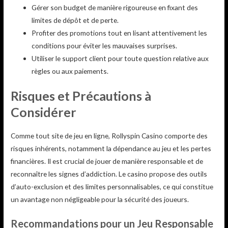
Gérer son budget de manière rigoureuse en fixant des
limites de dépôt et de perte.
Profiter des promotions tout en lisant attentivement les
conditions pour éviter les mauvaises surprises.
Utiliser le support client pour toute question relative aux
règles ou aux paiements.
Risques et Précautions à
Considérer
Comme tout site de jeu en ligne, Rollyspin Casino comporte des
risques inhérents, notamment la dépendance au jeu et les pertes
financières. Il est crucial de jouer de manière responsable et de
reconnaître les signes d’addiction. Le casino propose des outils
d’auto-exclusion et des limites personnalisables, ce qui constitue
un avantage non négligeable pour la sécurité des joueurs.
Recommandations pour un Jeu Responsable