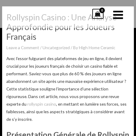
Skip
to
Rollyspin Casino : Une Analyse
content
MAIN
Approfondie pour les Joueurs
MENU
Français
Leave a Comment
/
Uncategorized
/ By
High Home Ceramic
Avec l’essor fulgurant des plateformes de jeu en ligne, il devient
crucial pour les joueurs français de choisir un casino fiable et
performant. Saviez-vous que plus de 60 % des joueurs en ligne
abandonnent un site après une mauvaise expérience utilisateur ?
Cette statistique souligne l’importance d’une sélection
rigoureuse. Dans cet article, nous vous proposons une revue
experte du
rollyspin casino
, en mettant en lumière ses forces, ses
faiblesses, ainsi que les aspects stratégiques à considérer avant
de s’y inscrire.
Présentation Générale de Rollyspin