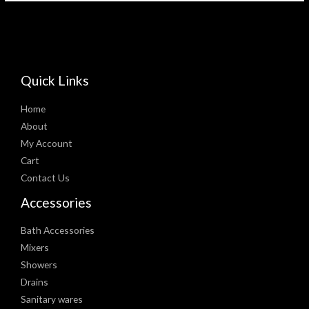
Quick Links
Home
About
My Account
Cart
Contact Us
Accessories
Bath Accessories
Mixers
Showers
Drains
Sanitary wares