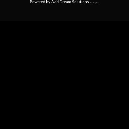
Powered by Avid Dream Solutions
Web Design Dubai