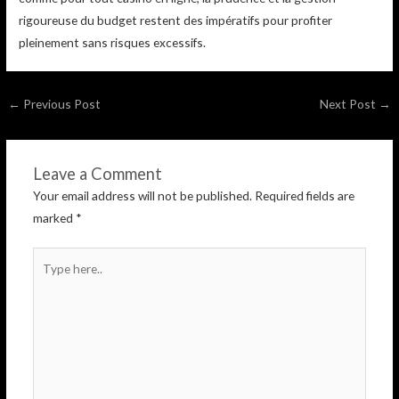
rigoureuse du budget restent des impératifs pour profiter
pleinement sans risques excessifs.
Post
←
Previous Post
Next Post
→
navigation
Leave a Comment
Your email address will not be published.
Required fields are
marked
*
Type
here..