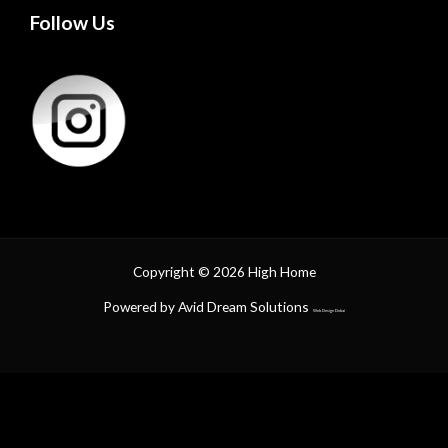
Follow Us
Copyright © 2026 High Home
Powered by Avid Dream Solutions
Web Design Dubai