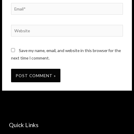
Email*
Website
Save my name, email, and website in this browser for the
next time I comment.
Quick Links