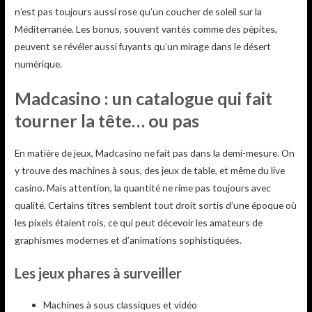
n’est pas toujours aussi rose qu’un coucher de soleil sur la
Méditerranée. Les bonus, souvent vantés comme des pépites,
peuvent se révéler aussi fuyants qu’un mirage dans le désert
numérique.
Madcasino : un catalogue qui fait
tourner la tête… ou pas
En matière de jeux, Madcasino ne fait pas dans la demi-mesure. On
y trouve des machines à sous, des jeux de table, et même du live
casino. Mais attention, la quantité ne rime pas toujours avec
qualité. Certains titres semblent tout droit sortis d’une époque où
les pixels étaient rois, ce qui peut décevoir les amateurs de
graphismes modernes et d’animations sophistiquées.
Les jeux phares à surveiller
Machines à sous classiques et vidéo