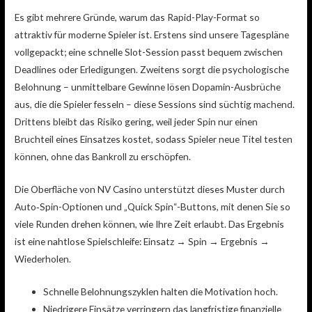
Es gibt mehrere Gründe, warum das Rapid-Play-Format so
attraktiv für moderne Spieler ist. Erstens sind unsere Tagespläne
vollgepackt; eine schnelle Slot-Session passt bequem zwischen
Deadlines oder Erledigungen. Zweitens sorgt die psychologische
Belohnung – unmittelbare Gewinne lösen Dopamin-Ausbrüche
aus, die die Spieler fesseln – diese Sessions sind süchtig machend.
Drittens bleibt das Risiko gering, weil jeder Spin nur einen
Bruchteil eines Einsatzes kostet, sodass Spieler neue Titel testen
können, ohne das Bankroll zu erschöpfen.
Die Oberfläche von NV Casino unterstützt dieses Muster durch
Auto‑Spin-Optionen und „Quick Spin“-Buttons, mit denen Sie so
viele Runden drehen können, wie Ihre Zeit erlaubt. Das Ergebnis
ist eine nahtlose Spielschleife: Einsatz → Spin → Ergebnis →
Wiederholen.
Schnelle Belohnungszyklen halten die Motivation hoch.
Niedrigere Einsätze verringern das langfristige finanzielle