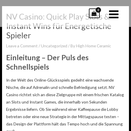
Skip
to
NV Casino: Quick Play Slots &
content
MAIN
Instant Wins für Energetische
MENU
Spieler
Leave a Comment
/
Uncategorized
/ By
High Home Ceramic
Einleitung – Der Puls des
Schnellspiels
In der Welt des Online-Glücksspiels gedeiht eine wachsende
Nische, die auf Adrenalin und schnelle Befriedigung setzt. NV
Casino richtet sich an diese Zielgruppe mit einem frischen Katalog
an Slots und Instant Games, die innerhalb von Sekunden
Ergebnisse liefern. Ob Sie während einer Kaffeepause die Lobby
betreten oder eine neue Strategie in der Mittagspause testen –
das Design der Plattform hält das Tempo hoch und die Spannung