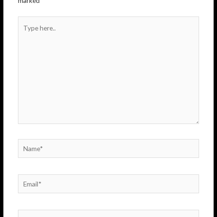
marked
*
Type
here..
Name*
Email*
Website