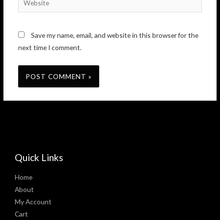
Save my name, email, and website in this browser for the
next time I comment.
Quick Links
Home
About
My Account
Cart