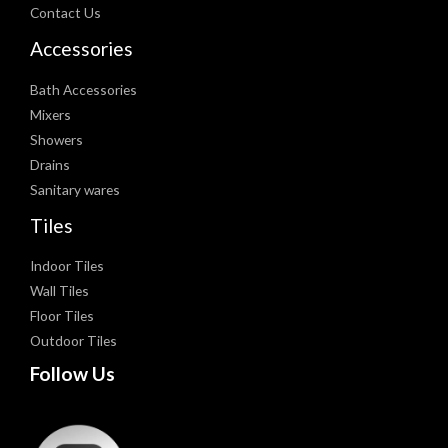
Contact Us
Accessories
Bath Accessories
Mixers
Showers
Drains
Sanitary wares
Tiles
Indoor Tiles
Wall Tiles
Floor Tiles
Outdoor Tiles
Follow Us