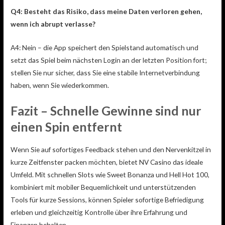
Q4: Besteht das Risiko, dass meine Daten verloren gehen,
wenn ich abrupt verlasse?
A4: Nein – die App speichert den Spielstand automatisch und
setzt das Spiel beim nächsten Login an der letzten Position fort;
stellen Sie nur sicher, dass Sie eine stabile Internetverbindung
haben, wenn Sie wiederkommen.
Fazit – Schnelle Gewinne sind nur
einen Spin entfernt
Wenn Sie auf sofortiges Feedback stehen und den Nervenkitzel in
kurze Zeitfenster packen möchten, bietet NV Casino das ideale
Umfeld. Mit schnellen Slots wie Sweet Bonanza und Hell Hot 100,
kombiniert mit mobiler Bequemlichkeit und unterstützenden
Tools für kurze Sessions, können Spieler sofortige Befriedigung
erleben und gleichzeitig Kontrolle über ihre Erfahrung und
Finanzen behalten.