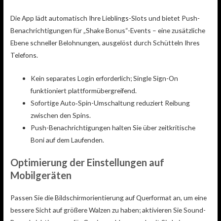
Die App lädt automatisch Ihre Lieblings-Slots und bietet Push-
Benachrichtigungen für „Shake Bonus“-Events – eine zusätzliche
Ebene schneller Belohnungen, ausgelöst durch Schütteln Ihres
Telefons.
Kein separates Login erforderlich; Single Sign-On
funktioniert plattformübergreifend.
Sofortige Auto‑Spin-Umschaltung reduziert Reibung
zwischen den Spins.
Push-Benachrichtigungen halten Sie über zeitkritische
Boni auf dem Laufenden.
Optimierung der Einstellungen auf
Mobilgeräten
Passen Sie die Bildschirmorientierung auf Querformat an, um eine
bessere Sicht auf größere Walzen zu haben; aktivieren Sie Sound-