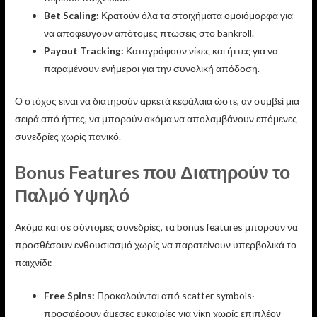
Bet Scaling:
Κρατούν όλα τα στοιχήματα ομοιόμορφα για
να αποφεύγουν απότομες πτώσεις στο bankroll.
Payout Tracking:
Καταγράφουν νίκες και ήττες για να
παραμένουν ενήμεροι για την συνολική απόδοση.
Ο στόχος είναι να διατηρούν αρκετά κεφάλαια ώστε, αν συμβεί μια
σειρά από ήττες, να μπορούν ακόμα να απολαμβάνουν επόμενες
συνεδρίες χωρίς πανικό.
Bonus Features που Διατηρούν το
Παλμό Υψηλό
Ακόμα και σε σύντομες συνεδρίες, τα bonus features μπορούν να
προσθέσουν ενθουσιασμό χωρίς να παρατείνουν υπερβολικά το
παιχνίδι:
Free Spins:
Προκαλούνται από scatter symbols·
προσφέρουν άμεσες ευκαιρίες για νίκη χωρίς επιπλέον