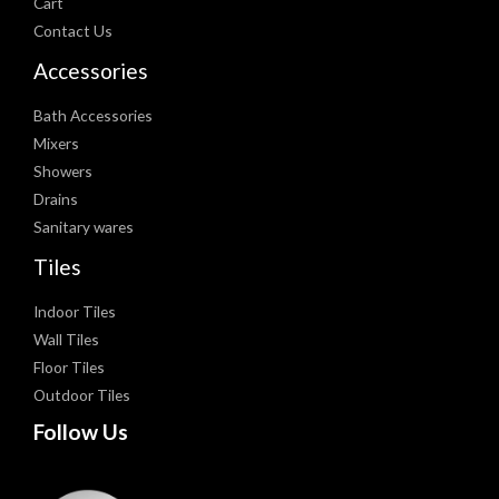
Cart
Contact Us
Accessories
Bath Accessories
Mixers
Showers
Drains
Sanitary wares
Tiles
Indoor Tiles
Wall Tiles
Floor Tiles
Outdoor Tiles
Follow Us