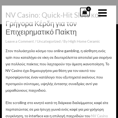
Skip
to
NV Casino: Quick‑Hit Slots και
content
MAIN
Γρήγορα Κέρδη για τον
MENU
Επιχειρηματικό Παίκτη
Leave a Comment
/
Uncategorized
/ By
High Home Ceramic
Στον πολυάσχολο κόσμο του online gambling, η αίσθηση ενός
spin που καταλήγει σε νίκη σε δευτερόλεπτα αποτελεί μια σειρήνα
για πολλούς παίκτες που λαχταρούν την άμεση ικανοποίηση. Το
NV Casino έχει δημιουργήσει μια θέση για τον εαυτό του
προσφέροντας έναν κατάλογο που εξυπηρετεί εκείνους που
προτιμούν σύντομες, υψηλής έντασης συνεδρίες αντί για
μαραθώνιους παιχνιδιού.
Είτε scrolling στο κινητό κατά τη διάρκεια διαλείμματος καφέ είτε
περπατώντας σε μια ήσυχη γωνιά ενός καφέ για μια γρήγορη
συγκίνηση, το interface και η επιλογή παιχνιδιών του
NV Casino