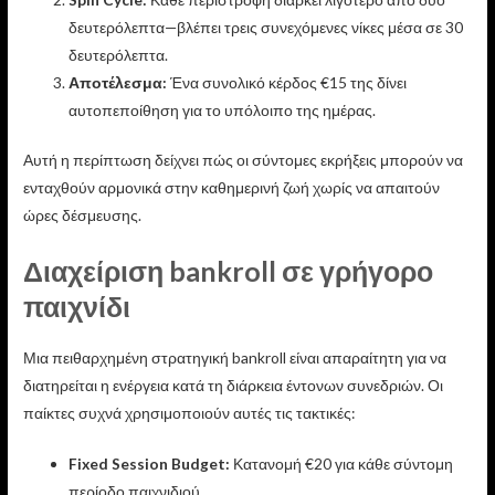
δευτερόλεπτα—βλέπει τρεις συνεχόμενες νίκες μέσα σε 30
δευτερόλεπτα.
Αποτέλεσμα:
Ένα συνολικό κέρδος €15 της δίνει
αυτοπεποίθηση για το υπόλοιπο της ημέρας.
Αυτή η περίπτωση δείχνει πώς οι σύντομες εκρήξεις μπορούν να
ενταχθούν αρμονικά στην καθημερινή ζωή χωρίς να απαιτούν
ώρες δέσμευσης.
Διαχείριση bankroll σε γρήγορο
παιχνίδι
Μια πειθαρχημένη στρατηγική bankroll είναι απαραίτητη για να
διατηρείται η ενέργεια κατά τη διάρκεια έντονων συνεδριών. Οι
παίκτες συχνά χρησιμοποιούν αυτές τις τακτικές:
Fixed Session Budget:
Κατανομή €20 για κάθε σύντομη
περίοδο παιχνιδιού.