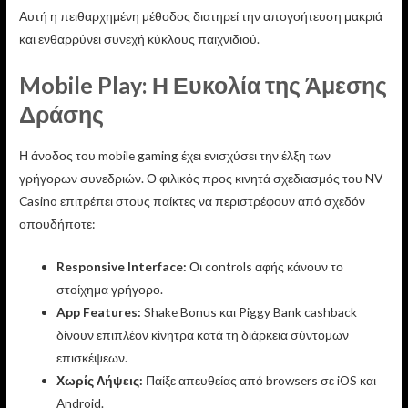
Αυτή η πειθαρχημένη μέθοδος διατηρεί την απογοήτευση μακριά
και ενθαρρύνει συνεχή κύκλους παιχνιδιού.
Mobile Play: Η Ευκολία της Άμεσης
Δράσης
Η άνοδος του mobile gaming έχει ενισχύσει την έλξη των
γρήγορων συνεδριών. Ο φιλικός προς κινητά σχεδιασμός του NV
Casino επιτρέπει στους παίκτες να περιστρέφουν από σχεδόν
οπουδήποτε:
Responsive Interface:
Οι controls αφής κάνουν το
στοίχημα γρήγορο.
App Features:
Shake Bonus και Piggy Bank cashback
δίνουν επιπλέον κίνητρα κατά τη διάρκεια σύντομων
επισκέψεων.
Χωρίς Λήψεις:
Παίξε απευθείας από browsers σε iOS και
Android.