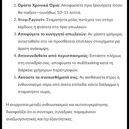
Ορίστε Χρονικά Όρια:
Αποφασίστε πριν ξεκινήσετε πόσο
θα παίξετε—συνήθως 10–15 λεπτά.
Stop‑Payouts:
Σταματήστε μόλις πετύχετε τον στόχο
κέρδους ή φτάσετε στο όριο απωλειών.
Αποφύγετε το κυνηγητό απωλειών:
Αν χάσετε γρήγορα,
αντισταθείτε στο να προσθέσετε επιπλέον στοιχήματα για
άμεση ανάκαμψη.
Αποσυνδεθείτε από περισπασμούς:
Εστιάστε πλήρως
στη συνεδρία σας· αποφύγετε το multitasking κατά τη
διάρκεια γρήγορων περιστροφών.
Ακούστε τα συναισθήματά σας:
Αν αισθάνεστε στρες ή
ενθουσιασμό πέρα από άνετα επίπεδα, κάντε διάλειμμα ή
σταματήστε νωρίς.
Η ισορροπία μεταξύ ενθουσιασμού και αυτοσυγκράτησης
διασφαλίζει ότι οι σύντομες συνεδρίες παραμένουν
αναζωογονητικές και όχι εξαντλητικές.