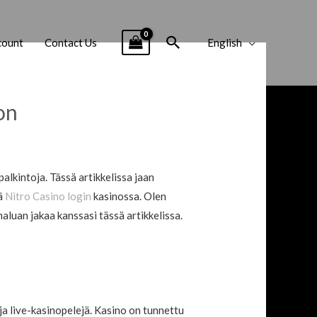
Search
count
Contact Us
English
on
alkintoja. Tässä artikkelissa jaan
sä
Nitro Casino login
kasinossa. Olen
aluan jakaa kanssasi tässä artikkelissa.
 ja live-kasinopelejä. Kasino on tunnettu