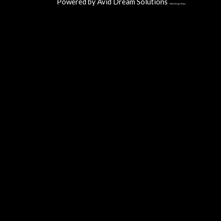
Powered by Avid Dream Solutions
Web Design Dubai