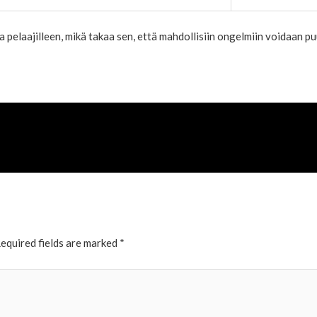
pelaajilleen, mikä takaa sen, että mahdollisiin ongelmiin voidaan pu
equired fields are marked
*