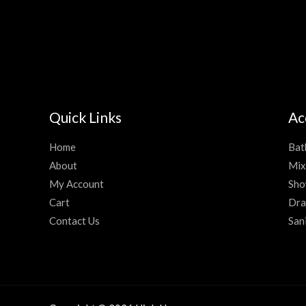
Quick Links
Ac
Home
Bat
About
Mix
My Account
Sho
Cart
Dra
Contact Us
San