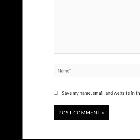
Name*
Save my name, email, and website in t