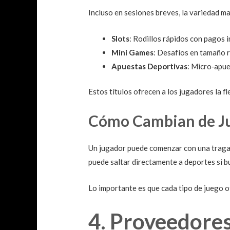
Incluso en sesiones breves, la variedad ma
Slots
: Rodillos rápidos con pagos 
Mini Games
: Desafíos en tamaño 
Apuestas Deportivas
: Micro‑apue
Estos títulos ofrecen a los jugadores la 
Cómo Cambian de Ju
Un jugador puede comenzar con una tragamo
puede saltar directamente a deportes si b
Lo importante es que cada tipo de juego 
4. Proveedores