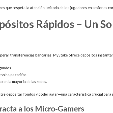
ones que respeta la atención limitada de los jugadores en sesiones co
pósitos Rápidos – Un Sol
perar transferencias bancarias, MyStake ofrece depósitos instantá
gundos.
on bajas tarifas.
 en la mayoría de las redes.
tre depositar fondos y poder jugar—una característica crucial para
tracta a los Micro‑Gamers