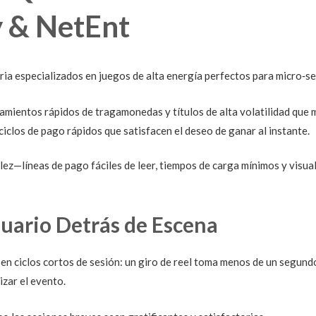
y & NetEnt
tria especializados en juegos de alta energía perfectos para micro‑se
mientos rápidos de tragamonedas y títulos de alta volatilidad que 
ciclos de pago rápidos que satisfacen el deseo de ganar al instante.
ez—líneas de pago fáciles de leer, tiempos de carga mínimos y visual
suario Detrás de Escena
n ciclos cortos de sesión: un giro de reel toma menos de un segund
izar el evento.