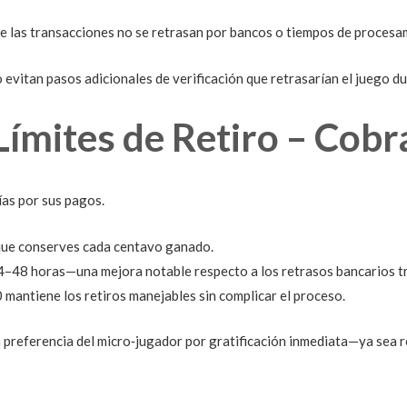
ue las transacciones no se retrasan por bancos o tiempos de procesa
evitan pasos adicionales de verificación que retrasarían el juego du
 Límites de Retiro – Cob
ías por sus pagos.
 que conserves cada centavo ganado.
–48 horas—una mejora notable respecto a los retrasos bancarios tr
 mantiene los retiros manejables sin complicar el proceso.
la preferencia del micro‑jugador por gratificación inmediata—ya sea 