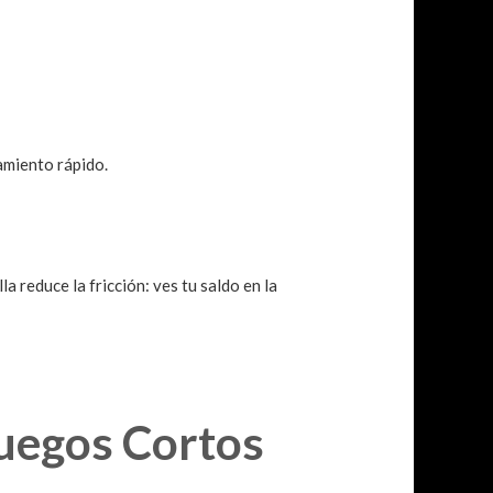
amiento rápido.
a reduce la fricción: ves tu saldo en la
Juegos Cortos