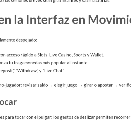
so las sesiones breves sean gratificantes y satisfactorias.
en la Interfaz en Movim
adamente despejado:
n acceso rápido a Slots, Live Casino, Sports y Wallet.
lanza tu tragamonedas más popular al instante.
eposit,” “Withdraw,” y “Live Chat.”
icro‑jugador: revisar saldo → elegir juego → girar o apostar → verific
ocar
 para tocar con el pulgar; los gestos de deslizar permiten recorrer 