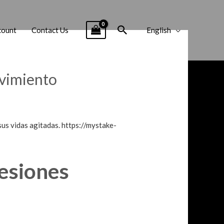
Search
count
Contact Us
English
ovimiento
sus vidas agitadas. https://mystake-
Sesiones