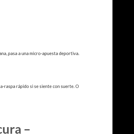
gana, pasa a una micro‑apuesta deportiva.
‑raspa rápido si se siente con suerte. O
cura –