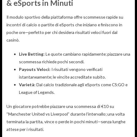
& eSports in Minuti
Il modulo sportivo della piattaforma offre scommesse rapide su
incontri di calcio o partite di eSports che iniziano e finiscono in
poche ore—perfetto per chi desidera risultati veloci fuori dal
casinò.
Live Betting:
Le quote cambiano rapidamente; piazzare una
scommessa richiede pochi secondi.
Payouts Veloci:
I risultati vengono verificati
istantaneamente; le vincite accreditate subito.
Varietà:
Dal calcio tradizionale agli eSports come CS:GO e
League of Legends.
Un giocatore potrebbe piazzare una scommessa di €10 su
“Manchester United vs Liverpool” durante l’intervallo; una volta
terminata la partita, vince o perde in pochi minuti—senza lunghe
attese per i risultati.