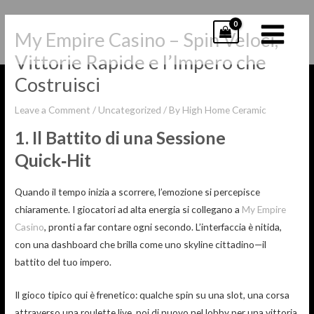
Skip
to
My Empire Casino – Spin Veloci,
content
MAIN
Vittorie Rapide e l’Impero che
MENU
Costruisci
Leave a Comment
/
Uncategorized
/ By
High Home Ceramic
1. Il Battito di una Sessione
Quick‑Hit
Quando il tempo inizia a scorrere, l’emozione si percepisce
chiaramente. I giocatori ad alta energia si collegano a
My Empire
Casino
, pronti a far contare ogni secondo. L’interfaccia è nitida,
con una dashboard che brilla come uno skyline cittadino—il
battito del tuo impero.
Il gioco tipico qui è frenetico: qualche spin su una slot, una corsa
attraverso una roulette live, poi di nuovo nel lobby per una vittoria