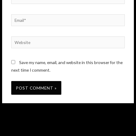
Email*
Website
Save my name, email, and website in this browser for the
next time I comment.