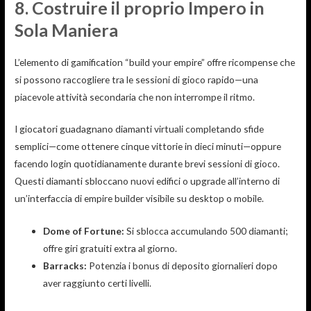
8. Costruire il proprio Impero in
Sola Maniera
L’elemento di gamification “build your empire” offre ricompense che
si possono raccogliere tra le sessioni di gioco rapido—una
piacevole attività secondaria che non interrompe il ritmo.
I giocatori guadagnano diamanti virtuali completando sfide
semplici—come ottenere cinque vittorie in dieci minuti—oppure
facendo login quotidianamente durante brevi sessioni di gioco.
Questi diamanti sbloccano nuovi edifici o upgrade all’interno di
un’interfaccia di empire builder visibile su desktop o mobile.
Dome of Fortune:
Si sblocca accumulando 500 diamanti;
offre giri gratuiti extra al giorno.
Barracks:
Potenzia i bonus di deposito giornalieri dopo
aver raggiunto certi livelli.