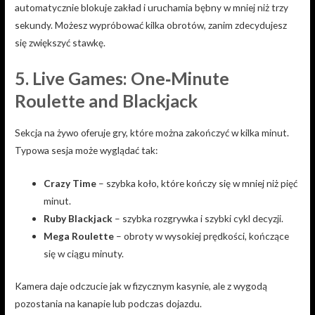
automatycznie blokuje zakład i uruchamia bębny w mniej niż trzy
sekundy. Możesz wypróbować kilka obrotów, zanim zdecydujesz
się zwiększyć stawkę.
5. Live Games: One‑Minute
Roulette and Blackjack
Sekcja na żywo oferuje gry, które można zakończyć w kilka minut.
Typowa sesja może wyglądać tak:
Crazy Time
– szybka koło, które kończy się w mniej niż pięć
minut.
Ruby Blackjack
– szybka rozgrywka i szybki cykl decyzji.
Mega Roulette
– obroty w wysokiej prędkości, kończące
się w ciągu minuty.
Kamera daje odczucie jak w fizycznym kasynie, ale z wygodą
pozostania na kanapie lub podczas dojazdu.