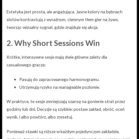
Estetyka jest prosta, ale angażująca. Jasne kolory na bębnach
slotów kontrastują z wyraźnym, ciemnym tłem gier na żywo,
tworząc wizualny sygnał, gdzie znajduje się akcja.
2. Why Short Sessions Win
Krótke, intensywne sesje mają dwie główne zalety dla
casualowego gracza:
Pasują do zapracowanego harmonogramu.
Utrzymują ryzyko na manageable poziomie.
W praktyce, te sesje zmniejszają szansę na gonienie strat przez
godziny lub dni. Decyzje są szybkie: postaw zakład, obróć, oceń
wynik, i albo powtórz, albo zresetuj.
Ponieważ stawki są niższe w każdym pojedynczym zakładzie,