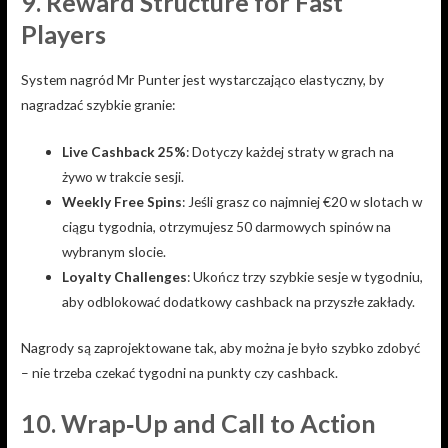
9. Reward Structure for Fast
Players
System nagród Mr Punter jest wystarczająco elastyczny, by
nagradzać szybkie granie:
Live Cashback 25%
: Dotyczy każdej straty w grach na
żywo w trakcie sesji.
Weekly Free Spins
: Jeśli grasz co najmniej €20 w slotach w
ciągu tygodnia, otrzymujesz 50 darmowych spinów na
wybranym slocie.
Loyalty Challenges
: Ukończ trzy szybkie sesje w tygodniu,
aby odblokować dodatkowy cashback na przyszłe zakłady.
Nagrody są zaprojektowane tak, aby można je było szybko zdobyć
– nie trzeba czekać tygodni na punkty czy cashback.
10. Wrap‑Up and Call to Action