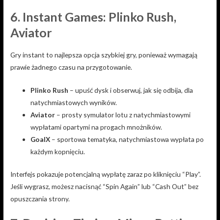
6. Instant Games: Plinko Rush,
Aviator
Gry instant to najlepsza opcja szybkiej gry, ponieważ wymagają
prawie żadnego czasu na przygotowanie.
Plinko Rush
– upuść dysk i obserwuj, jak się odbija, dla
natychmiastowych wyników.
Aviator
– prosty symulator lotu z natychmiastowymi
wypłatami opartymi na progach mnożników.
GoalX
– sportowa tematyka, natychmiastowa wypłata po
każdym kopnięciu.
Interfejs pokazuje potencjalną wypłatę zaraz po kliknięciu “Play”.
Jeśli wygrasz, możesz nacisnąć “Spin Again” lub “Cash Out” bez
opuszczania strony.