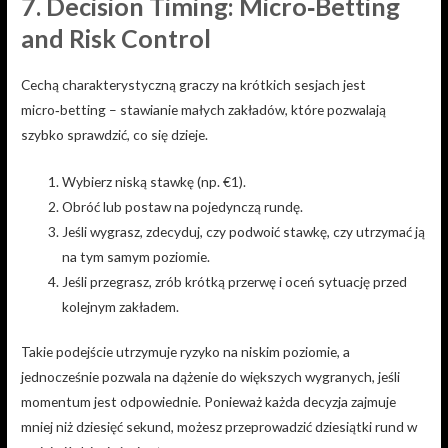
7. Decision Timing: Micro‑Betting
and Risk Control
Cechą charakterystyczną graczy na krótkich sesjach jest
micro‑betting – stawianie małych zakładów, które pozwalają
szybko sprawdzić, co się dzieje.
Wybierz niską stawkę (np. €1).
Obróć lub postaw na pojedynczą rundę.
Jeśli wygrasz, zdecyduj, czy podwoić stawkę, czy utrzymać ją
na tym samym poziomie.
Jeśli przegrasz, zrób krótką przerwę i oceń sytuację przed
kolejnym zakładem.
Takie podejście utrzymuje ryzyko na niskim poziomie, a
jednocześnie pozwala na dążenie do większych wygranych, jeśli
momentum jest odpowiednie. Ponieważ każda decyzja zajmuje
mniej niż dziesięć sekund, możesz przeprowadzić dziesiątki rund w