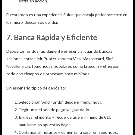
entra en acción.
El resultado es una experiencia fluida que encaja perfectamente en
los micro‑descansos del día.
7. Banca Rápida y Eficiente
Depositar fondos rápidamente es esencial cuando buscas
sesiones cortas. Mr Punter soporta Visa, Mastercard, Skrill,
Neteller y criptomonedas populares como Litecoin y Ethereum,
todo con tiempos de procesamiento mínimos.
Un escenario típico de depósito:
Seleccionar “Add Funds” desde el menú móvil.
Elegir un método de pago ya guardado.
Ingresar el monto – recuerda que el mínimo de €10
mantiene las apuestas bajas.
Confirmar al instante y comenzar a jugar en segundos.