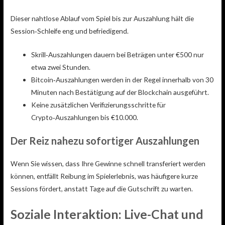
Dieser nahtlose Ablauf vom Spiel bis zur Auszahlung hält die
Session‑Schleife eng und befriedigend.
Skrill‑Auszahlungen dauern bei Beträgen unter €500 nur
etwa zwei Stunden.
Bitcoin‑Auszahlungen werden in der Regel innerhalb von 30
Minuten nach Bestätigung auf der Blockchain ausgeführt.
Keine zusätzlichen Verifizierungsschritte für
Crypto‑Auszahlungen bis €10.000.
Der Reiz nahezu sofortiger Auszahlungen
Wenn Sie wissen, dass Ihre Gewinne schnell transferiert werden
können, entfällt Reibung im Spielerlebnis, was häufigere kurze
Sessions fördert, anstatt Tage auf die Gutschrift zu warten.
Soziale Interaktion: Live-Chat und