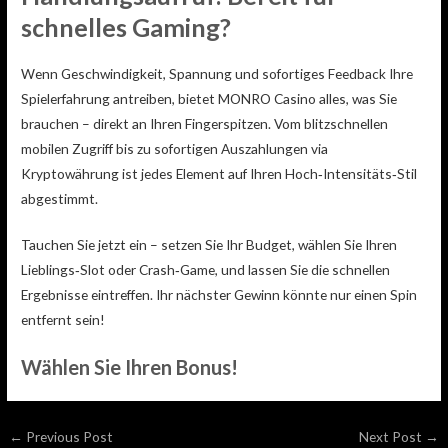
schnelles Gaming?
Wenn Geschwindigkeit, Spannung und sofortiges Feedback Ihre
Spielerfahrung antreiben, bietet MONRO Casino alles, was Sie
brauchen – direkt an Ihren Fingerspitzen. Vom blitzschnellen
mobilen Zugriff bis zu sofortigen Auszahlungen via
Kryptowährung ist jedes Element auf Ihren Hoch‑Intensitäts‑Stil
abgestimmt.
Tauchen Sie jetzt ein – setzen Sie Ihr Budget, wählen Sie Ihren
Lieblings‑Slot oder Crash‑Game, und lassen Sie die schnellen
Ergebnisse eintreffen. Ihr nächster Gewinn könnte nur einen Spin
entfernt sein!
Wählen Sie Ihren Bonus!
Post
←
Previous Post
Next Post
→