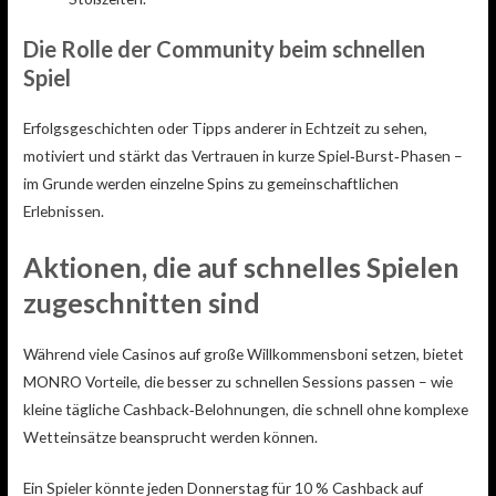
Die Rolle der Community beim schnellen
Spiel
Erfolgsgeschichten oder Tipps anderer in Echtzeit zu sehen,
motiviert und stärkt das Vertrauen in kurze Spiel‑Burst‑Phasen –
im Grunde werden einzelne Spins zu gemeinschaftlichen
Erlebnissen.
Aktionen, die auf schnelles Spielen
zugeschnitten sind
Während viele Casinos auf große Willkommensboni setzen, bietet
MONRO Vorteile, die besser zu schnellen Sessions passen – wie
kleine tägliche Cashback‑Belohnungen, die schnell ohne komplexe
Wetteinsätze beansprucht werden können.
Ein Spieler könnte jeden Donnerstag für 10 % Cashback auf