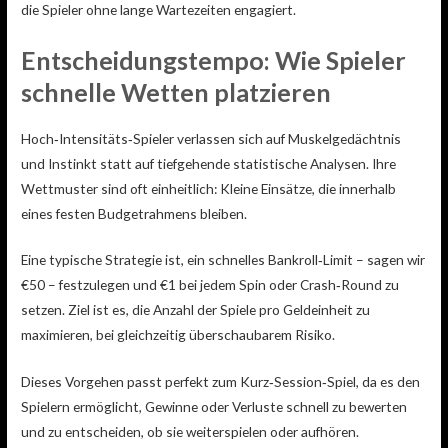
die Spieler ohne lange Wartezeiten engagiert.
Entscheidungstempo: Wie Spieler
schnelle Wetten platzieren
Hoch‑Intensitäts‑Spieler verlassen sich auf Muskelgedächtnis
und Instinkt statt auf tiefgehende statistische Analysen. Ihre
Wettmuster sind oft einheitlich: Kleine Einsätze, die innerhalb
eines festen Budgetrahmens bleiben.
Eine typische Strategie ist, ein schnelles Bankroll‑Limit – sagen wir
€50 – festzulegen und €1 bei jedem Spin oder Crash‑Round zu
setzen. Ziel ist es, die Anzahl der Spiele pro Geldeinheit zu
maximieren, bei gleichzeitig überschaubarem Risiko.
Dieses Vorgehen passt perfekt zum Kurz‑Session‑Spiel, da es den
Spielern ermöglicht, Gewinne oder Verluste schnell zu bewerten
und zu entscheiden, ob sie weiterspielen oder aufhören.