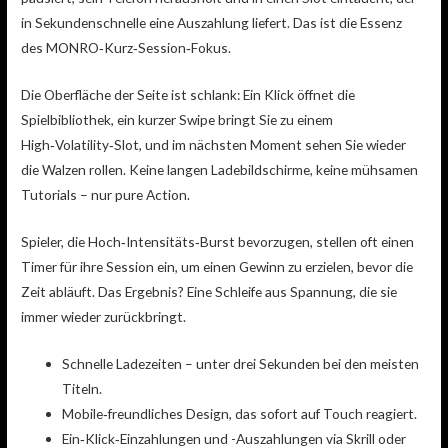
in Sekundenschnelle eine Auszahlung liefert. Das ist die Essenz
des MONRO‑Kurz‑Session‑Fokus.
Die Oberfläche der Seite ist schlank: Ein Klick öffnet die
Spielbibliothek, ein kurzer Swipe bringt Sie zu einem
High‑Volatility‑Slot, und im nächsten Moment sehen Sie wieder
die Walzen rollen. Keine langen Ladebildschirme, keine mühsamen
Tutorials – nur pure Action.
Spieler, die Hoch‑Intensitäts‑Burst bevorzugen, stellen oft einen
Timer für ihre Session ein, um einen Gewinn zu erzielen, bevor die
Zeit abläuft. Das Ergebnis? Eine Schleife aus Spannung, die sie
immer wieder zurückbringt.
Schnelle Ladezeiten – unter drei Sekunden bei den meisten
Titeln.
Mobile‑freundliches Design, das sofort auf Touch reagiert.
Ein‑Klick‑Einzahlungen und -Auszahlungen via Skrill oder