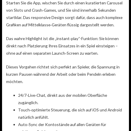
Starten Sie die App, wischen Sie durch einen kuratierten Carousel
von Slots und Crash‑Games, und Sie sind innerhalb Sekunden
startklar. Das responsive Design sorgt dafür, dass auch komplexe
Grafiken auf Mittelklasse‑Geräten flüssig dargestellt werden.
Das wahre Highlight ist die „instant‑play“-Funktion: Sie können
direkt nach Platzierung Ihres Einsatzes in ein Spiel einsteigen –
ohne auf einen separaten Launch‑Screen zu warten.
Dieses Vorgehen richtet sich perfekt an Spieler, die Spannung in
kurzen Pausen während der Arbeit oder beim Pendeln erleben
möchten.
24/7‑Live‑Chat, direkt aus der mobilen Oberfläche
zugänglich.
Touch‑optimierte Steuerung, die sich auf iOS und Android
natürlich anfühlt.
Auto‑Sync der Kontostände auf allen Geräten für