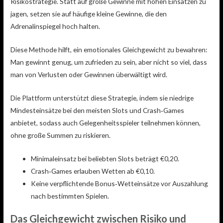
Risikostrategie. Statt auf große Gewinne mit hohen Einsätzen zu
jagen, setzen sie auf häufige kleine Gewinne, die den
Adrenalinspiegel hoch halten.
Diese Methode hilft, ein emotionales Gleichgewicht zu bewahren:
Man gewinnt genug, um zufrieden zu sein, aber nicht so viel, dass
man von Verlusten oder Gewinnen überwältigt wird.
Die Plattform unterstützt diese Strategie, indem sie niedrige
Mindesteinsätze bei den meisten Slots und Crash‑Games
anbietet, sodass auch Gelegenheitsspieler teilnehmen können,
ohne große Summen zu riskieren.
Minimaleinsatz bei beliebten Slots beträgt €0,20.
Crash‑Games erlauben Wetten ab €0,10.
Keine verpflichtende Bonus‑Wetteinsätze vor Auszahlung
nach bestimmten Spielen.
Das Gleichgewicht zwischen Risiko und