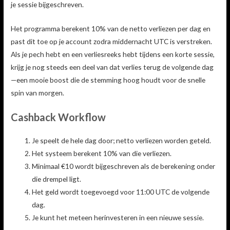
je sessie bijgeschreven.
Het programma berekent 10% van de netto verliezen per dag en
past dit toe op je account zodra middernacht UTC is verstreken.
Als je pech hebt en een verliesreeks hebt tijdens een korte sessie,
krijg je nog steeds een deel van dat verlies terug de volgende dag
—een mooie boost die de stemming hoog houdt voor de snelle
spin van morgen.
Cashback Workflow
Je speelt de hele dag door; netto verliezen worden geteld.
Het systeem berekent 10% van die verliezen.
Minimaal €10 wordt bijgeschreven als de berekening onder
die drempel ligt.
Het geld wordt toegevoegd voor 11:00 UTC de volgende
dag.
Je kunt het meteen herinvesteren in een nieuwe sessie.