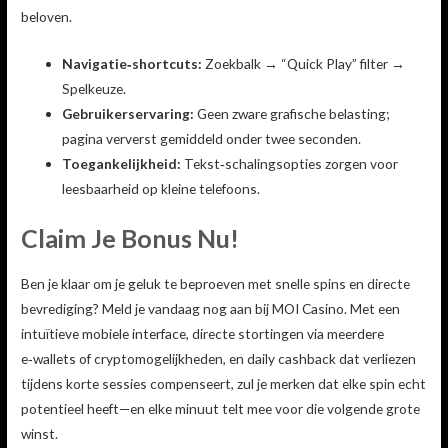
beloven.
Navigatie‑shortcuts:
Zoekbalk → “Quick Play” filter →
Spelkeuze.
Gebruikerservaring:
Geen zware grafische belasting;
pagina ververst gemiddeld onder twee seconden.
Toegankelijkheid:
Tekst‑schalingsopties zorgen voor
leesbaarheid op kleine telefoons.
Claim Je Bonus Nu!
Ben je klaar om je geluk te beproeven met snelle spins en directe
bevrediging? Meld je vandaag nog aan bij MOI Casino. Met een
intuïtieve mobiele interface, directe stortingen via meerdere
e‑wallets of cryptomogelijkheden, en daily cashback dat verliezen
tijdens korte sessies compenseert, zul je merken dat elke spin echt
potentieel heeft—en elke minuut telt mee voor die volgende grote
winst.