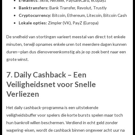
E‑wallets:
Skrill, Neteller, PaysafeCard, ecopayz
Banktransfers:
Bank Transfer, Revolut, Trustly
Cryptocurrency:
Bitcoin, Ethereum, Litecoin, Bitcoin Cash
Lokale opties:
Zimpler (VK), PayZ (Europa)
De snelheid van stortingen varieert meestal van direct tot enkele
minuten, terwijl opnames enkele uren tot meerdere dagen kunnen
duren—plan dus dienovereenkomstig als je op zoek bent naar een
grote winst.
7. Daily Cashback – Een
Veiligheidsnet voor Snelle
Verliezen
Het daily cashback-programma is een uitstekende
veiligheidsbuffer voor spelers die korte bursts spelen maar toch
hun bankroll willen beschermen. Verdiend in echt geld zonder
wagering-eisen, wordt de cashback binnen ongeveer acht uur na