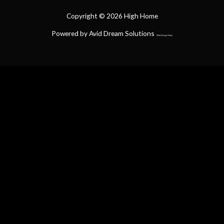
Copyright © 2026 High Home
Powered by Avid Dream Solutions
Web Design Dubai