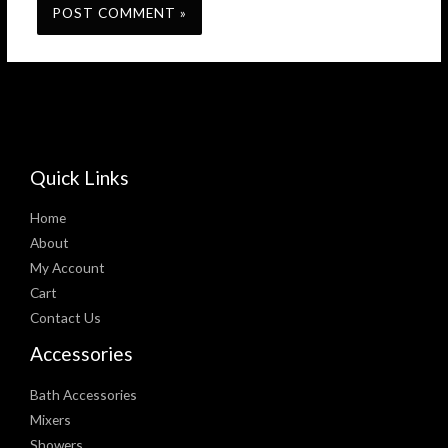
Quick Links
Home
About
My Account
Cart
Contact Us
Accessories
Bath Accessories
Mixers
Showers