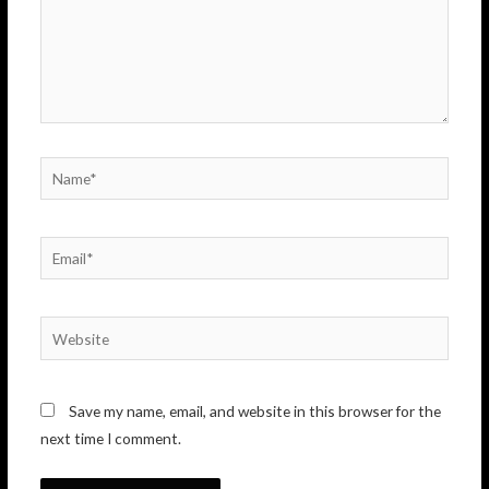
Name*
Email*
Website
Save my name, email, and website in this browser for the
next time I comment.