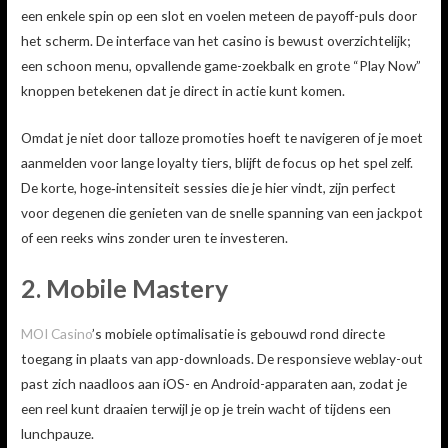
een enkele spin op een slot en voelen meteen de payoff-puls door
het scherm. De interface van het casino is bewust overzichtelijk;
een schoon menu, opvallende game-zoekbalk en grote “Play Now”
knoppen betekenen dat je direct in actie kunt komen.
Omdat je niet door talloze promoties hoeft te navigeren of je moet
aanmelden voor lange loyalty tiers, blijft de focus op het spel zelf.
De korte, hoge‑intensiteit sessies die je hier vindt, zijn perfect
voor degenen die genieten van de snelle spanning van een jackpot
of een reeks wins zonder uren te investeren.
2. Mobile Mastery
MOI Casino
’s mobiele optimalisatie is gebouwd rond directe
toegang in plaats van app-downloads. De responsieve weblay-out
past zich naadloos aan iOS- en Android-apparaten aan, zodat je
een reel kunt draaien terwijl je op je trein wacht of tijdens een
lunchpauze.