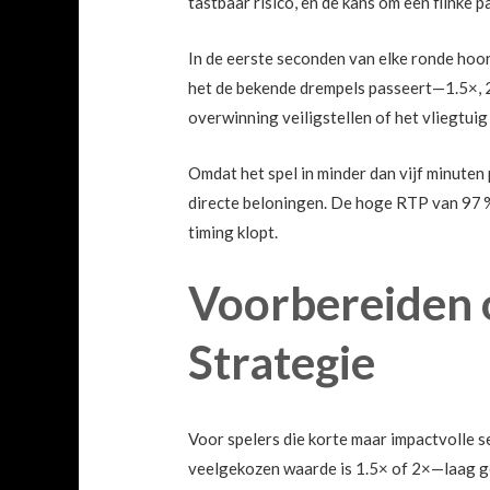
tastbaar risico, en de kans om een flinke
In de eerste seconden van elke ronde hoor 
het de bekende drempels passeert—1.5×, 2
overwinning veiligstellen of het vliegtuig
Omdat het spel in minder dan vijf minuten
directe beloningen. De hoge RTP van 97 %
timing klopt.
Voorbereiden o
Strategie
Voor spelers die korte maar impactvolle se
veelgekozen waarde is 1.5× of 2×—laag g