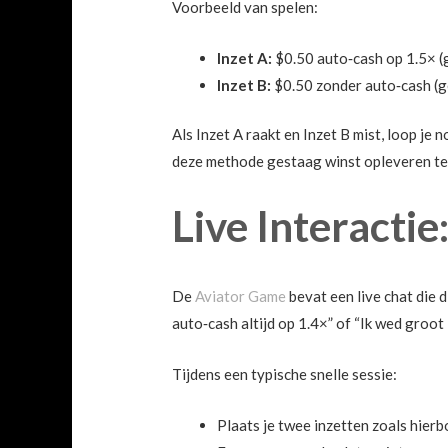
Voorbeeld van spelen:
Inzet A:
$0.50 auto‑cash op 1.5× (g
Inzet B:
$0.50 zonder auto‑cash (ge
Als Inzet A raakt en Inzet B mist, loop je 
deze methode gestaag winst opleveren terw
Live Interactie
De
Aviator Game
bevat een live chat die d
auto‑cash altijd op 1.4×” of “Ik wed groot
Tijdens een typische snelle sessie:
Plaats je twee inzetten zoals hier