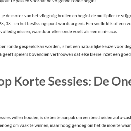
 payout te pakken voordat de volgende ronde begint.
je de motor van het vliegtuig brullen en begint de multiplier te sti
×, 3×—en het beslissingspunt wordt urgent. Een snelle klik of een v
 volledig missen, waardoor elke ronde voelt als een mini‑race.
 per ronde gespeeld kan worden, is het een natuurlijke keuze voor de
 geeft spelers bovendien vertrouwen dat elke kleine inzet een goede
p Korte Sessies: De On
ssies willen houden, is de beste aanpak om een bescheiden auto‑cash 
enoeg om vaak te winnen, maar hoog genoeg om het de moeite waar