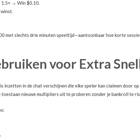
p 1.5× → Win $0.10.
winst.
0.00 met slechts drie minuten speeltijd—aantoonbaar hoe korte sess
bruiken voor Extra Snel
s inzetten in de chat verschijnen die elke speler kan claimen door op
e toestaan nieuwe multipliers uit te proberen zonder je bankroll te ri
en:
.