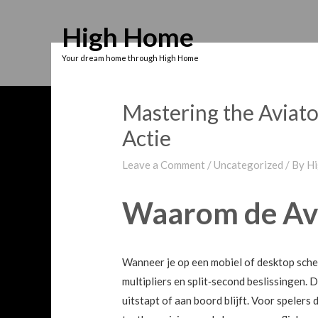
Skip
High Home
to
content
Your dream home through High Home
Mastering the Aviat
Actie
Leave a Comment
/
Uncategorized
/ By
Hi
Waarom de Avi
Wanneer je op een mobiel of desktop scher
multipliers en split‑second beslissingen. D
uitstapt of aan boord blijft. Voor spelers 