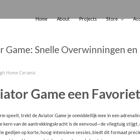
Home
About
Projects
Store
Ac
or Game: Snelle Overwinningen en
gh Home Ceramic
ator Game een Favoriet 
m speelt, trekt de Aviator Game je onmiddellijk mee in een adrenalin
e kern van de aantrekkingskracht is de eenvoud—de vliegtuig stijgt, de m
die gedijen op korte, hoog‑intensieve sessies, biedt dit formaat prec