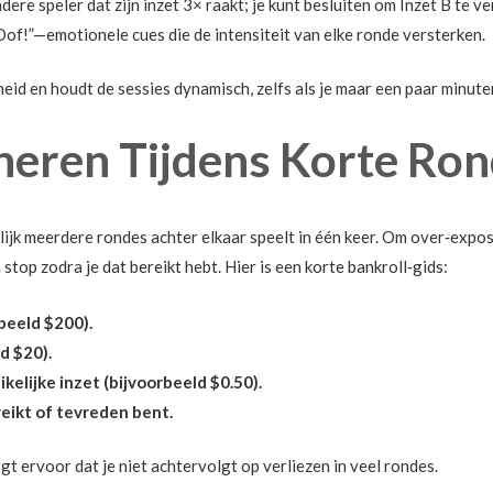
dere speler dat zijn inzet 3× raakt; je kunt besluiten om Inzet B te 
Oof!”—emotionele cues die de intensiteit van elke ronde versterken.
id en houdt de sessies dynamisch, zelfs als je maar een paar minuten
eheren Tijdens Korte Ro
lijk meerdere rondes achter elkaar speelt in één keer. Om over‑expos
top zodra je dat bereikt hebt. Hier is een korte bankroll‑gids:
rbeeld $200).
ld $20).
ikelijke inzet (bijvoorbeeld $0.50).
reikt of tevreden bent.
gt ervoor dat je niet achtervolgt op verliezen in veel rondes.