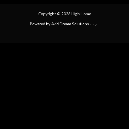
Copyright © 2026 High Home
Powered by Avid Dream Solutions
Web Design Dubai