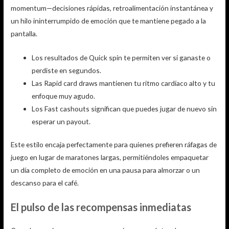
momentum—decisiones rápidas, retroalimentación instantánea y
un hilo ininterrumpido de emoción que te mantiene pegado a la
pantalla.
Los resultados de Quick spin te permiten ver si ganaste o
perdiste en segundos.
Las Rapid card draws mantienen tu ritmo cardíaco alto y tu
enfoque muy agudo.
Los Fast cashouts significan que puedes jugar de nuevo sin
esperar un payout.
Este estilo encaja perfectamente para quienes prefieren ráfagas de
juego en lugar de maratones largas, permitiéndoles empaquetar
un día completo de emoción en una pausa para almorzar o un
descanso para el café.
El pulso de las recompensas inmediatas