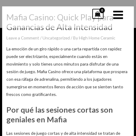
Skip
P
to
Mafia Casino: Quick Play para
n
content
MAIN
Ganancias de Alta Intensidad
MENU
Leave a Comment
/
Uncategorized
/ By
High Home Ceramic
La emoción de un giro rápido o una carta repartida con rapidez
puede ser electrizante, especialmente cuando estás en
movimiento y solo tienes unos minutos para disfrutar de una
sesión de juego. Mafia Casino ofrece una plataforma que prospera
con esa ráfaga de adrenalina, permitiendo a los jugadores
sumergirse en momentos llenos de acción que se sienten tanto
frescos como gratificantes.
Por qué las sesiones cortas son
geniales en Mafia
Las sesiones de juego cortas y de alta intensidad se tratan de