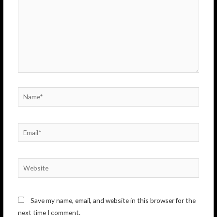
Name*
Email*
Website
Save my name, email, and website in this browser for the
next time I comment.