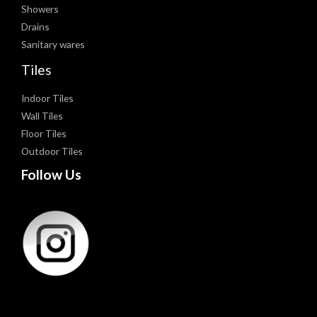
Showers
Drains
Sanitary wares
Tiles
Indoor Tiles
Wall Tiles
Floor Tiles
Outdoor Tiles
Follow Us