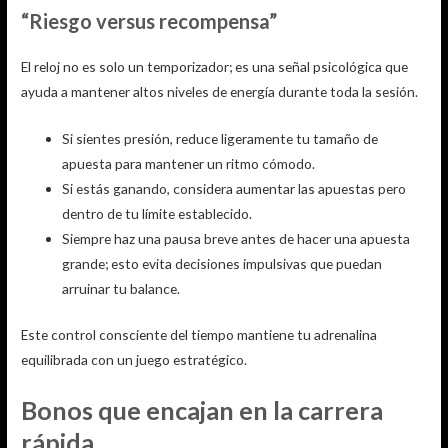
“Riesgo versus recompensa”
El reloj no es solo un temporizador; es una señal psicológica que
ayuda a mantener altos niveles de energía durante toda la sesión.
Si sientes presión, reduce ligeramente tu tamaño de
apuesta para mantener un ritmo cómodo.
Si estás ganando, considera aumentar las apuestas pero
dentro de tu límite establecido.
Siempre haz una pausa breve antes de hacer una apuesta
grande; esto evita decisiones impulsivas que puedan
arruinar tu balance.
Este control consciente del tiempo mantiene tu adrenalina
equilibrada con un juego estratégico.
Bonos que encajan en la carrera
rápida