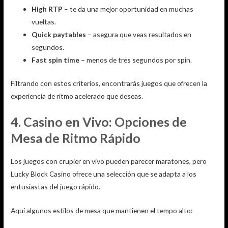
High RTP
– te da una mejor oportunidad en muchas
vueltas.
Quick paytables
– asegura que veas resultados en
segundos.
Fast spin time
– menos de tres segundos por spin.
Filtrando con estos criterios, encontrarás juegos que ofrecen la
experiencia de ritmo acelerado que deseas.
4. Casino en Vivo: Opciones de
Mesa de Ritmo Rápido
Los juegos con crupier en vivo pueden parecer maratones, pero
Lucky Block Casino ofrece una selección que se adapta a los
entusiastas del juego rápido.
Aquí algunos estilos de mesa que mantienen el tempo alto: