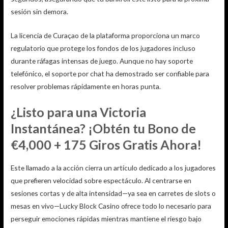
sesión sin demora.
La licencia de Curaçao de la plataforma proporciona un marco
regulatorio que protege los fondos de los jugadores incluso
durante ráfagas intensas de juego. Aunque no hay soporte
telefónico, el soporte por chat ha demostrado ser confiable para
resolver problemas rápidamente en horas punta.
¿Listo para una Victoria
Instantánea? ¡Obtén tu Bono de
€4,000 + 175 Giros Gratis Ahora!
Este llamado a la acción cierra un artículo dedicado a los jugadores
que prefieren velocidad sobre espectáculo. Al centrarse en
sesiones cortas y de alta intensidad—ya sea en carretes de slots o
mesas en vivo—Lucky Block Casino ofrece todo lo necesario para
perseguir emociones rápidas mientras mantiene el riesgo bajo