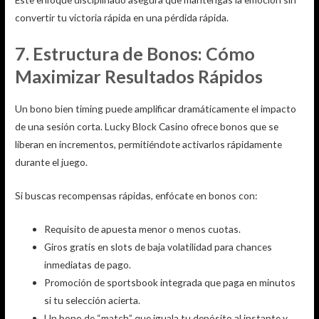
convertir tu victoria rápida en una pérdida rápida.
7. Estructura de Bonos: Cómo
Maximizar Resultados Rápidos
Un bono bien timing puede amplificar dramáticamente el impacto
de una sesión corta. Lucky Block Casino ofrece bonos que se
liberan en incrementos, permitiéndote activarlos rápidamente
durante el juego.
Si buscas recompensas rápidas, enfócate en bonos con:
Requisito de apuesta menor o menos cuotas.
Giros gratis en slots de baja volatilidad para chances
inmediatas de pago.
Promoción de sportsbook integrada que paga en minutos
si tu selección acierta.
Un bono de “match” que iguala tu depósito al instante y