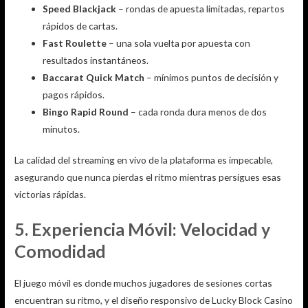
Speed Blackjack
– rondas de apuesta limitadas, repartos
rápidos de cartas.
Fast Roulette
– una sola vuelta por apuesta con
resultados instantáneos.
Baccarat Quick Match
– mínimos puntos de decisión y
pagos rápidos.
Bingo Rapid Round
– cada ronda dura menos de dos
minutos.
La calidad del streaming en vivo de la plataforma es impecable,
asegurando que nunca pierdas el ritmo mientras persigues esas
victorias rápidas.
5. Experiencia Móvil: Velocidad y
Comodidad
El juego móvil es donde muchos jugadores de sesiones cortas
encuentran su ritmo, y el diseño responsivo de Lucky Block Casino