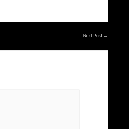
Next Post
→