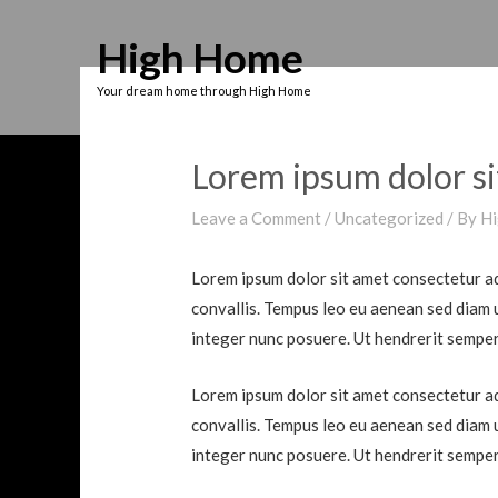
Skip
High Home
to
content
Your dream home through High Home
Lorem ipsum dolor si
Leave a Comment
/
Uncategorized
/ By
Hi
Lorem ipsum dolor sit amet consectetur adi
convallis. Tempus leo eu aenean sed diam 
integer nunc posuere. Ut hendrerit semper
Lorem ipsum dolor sit amet consectetur adi
convallis. Tempus leo eu aenean sed diam 
integer nunc posuere. Ut hendrerit semper