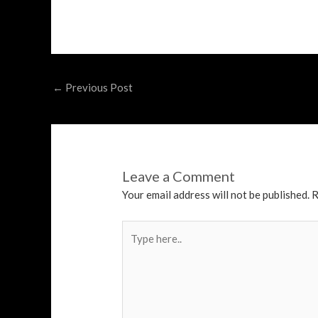
Post
←
Previous Post
navigation
Leave a Comment
Your email address will not be published.
R
Type
here..