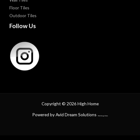
Floor Tiles
Outdoor Tiles
Follow Us
Copyright © 2026 High Home
Powered by Avid Dream Solutions
Web Design Dubai