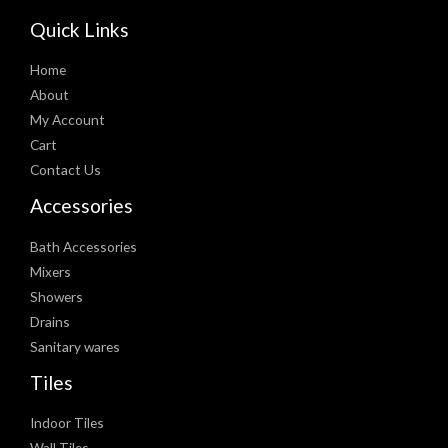
Quick Links
Home
About
My Account
Cart
Contact Us
Accessories
Bath Accessories
Mixers
Showers
Drains
Sanitary wares
Tiles
Indoor Tiles
Wall Tiles