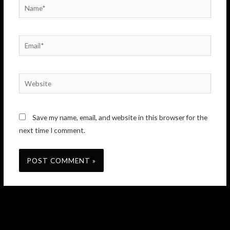
Name*
Email*
Website
Save my name, email, and website in this browser for the
next time I comment.