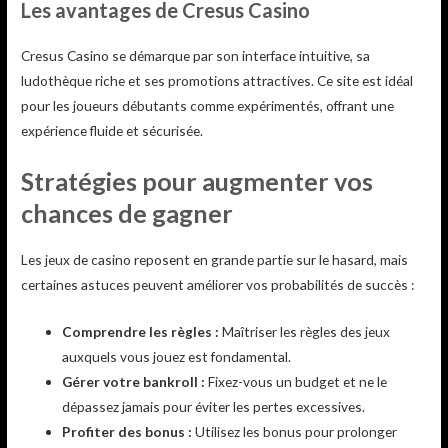
Les avantages de Cresus Casino
Cresus Casino se démarque par son interface intuitive, sa
ludothèque riche et ses promotions attractives. Ce site est idéal
pour les joueurs débutants comme expérimentés, offrant une
expérience fluide et sécurisée.
Stratégies pour augmenter vos
chances de gagner
Les jeux de casino reposent en grande partie sur le hasard, mais
certaines astuces peuvent améliorer vos probabilités de succès :
Comprendre les règles :
Maîtriser les règles des jeux
auxquels vous jouez est fondamental.
Gérer votre bankroll :
Fixez-vous un budget et ne le
dépassez jamais pour éviter les pertes excessives.
Profiter des bonus :
Utilisez les bonus pour prolonger