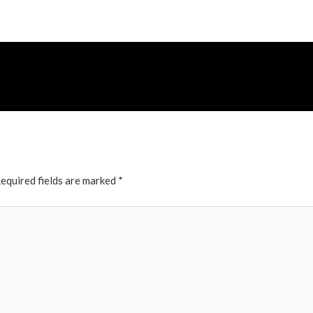
equired fields are marked
*