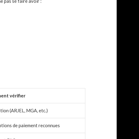
 pas se faire avoir :
nt vérifier
ation (ARJEL, MGA, etc.)
ptions de paiement reconnues