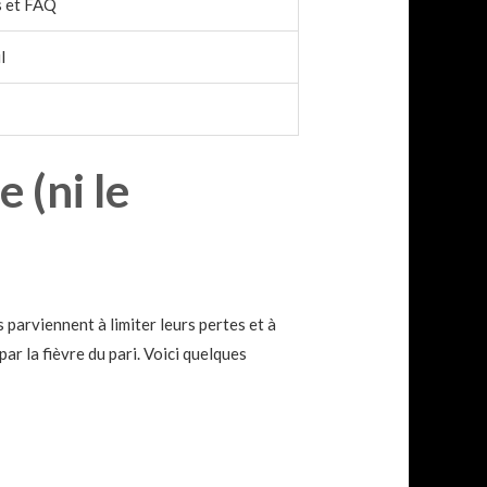
s et FAQ
l
 (ni le
s parviennent à limiter leurs pertes et à
r la fièvre du pari. Voici quelques