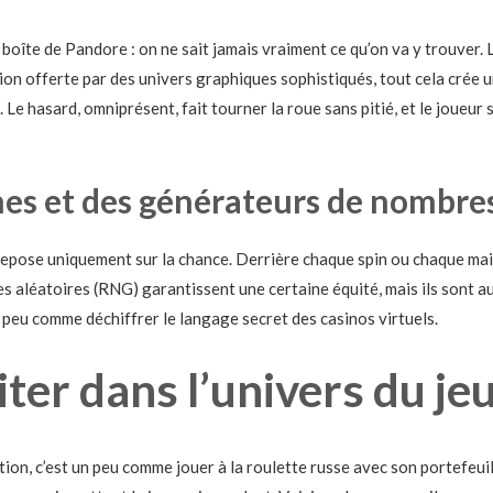
boîte de Pandore : on ne sait jamais vraiment ce qu’on va y trouver. L’
ion offerte par des univers graphiques sophistiqués, tout cela crée 
. Le hasard, omniprésent, fait tourner la roue sans pitié, et le joueur
mes et des générateurs de nombres
ne repose uniquement sur la chance. Derrière chaque spin ou chaque m
 aléatoires (RNG) garantissent une certaine équité, mais ils sont auss
peu comme déchiffrer le langage secret des casinos virtuels.
iter dans l’univers du jeu
tion, c’est un peu comme jouer à la roulette russe avec son portefeuil