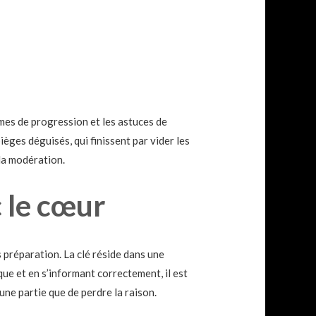
èmes de progression et les astuces de
èges déguisés, qui finissent par vider les
 la modération.
c le cœur
s préparation. La clé réside dans une
ique et en s’informant correctement, il est
une partie que de perdre la raison.