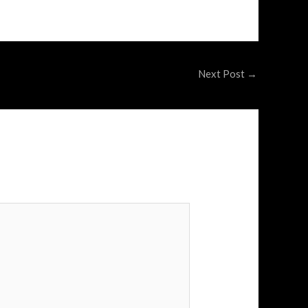
Next Post
→