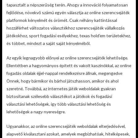
tapasztalt a népszerűség terén. Ahogy a innováció folyamatosan
fejlődése, növekvő számú egyén választja az online szerencsejáték
platformok kényelmét és örömét. Csak néhány kattintással
hozzáférhet változatos választékhoz szerencsejáték vállalkozás
játékokhoz, sport fogadási esélyekhez, texas hold’em területekhez,
és többet, mindezt a saját saját kényelméből.
Az egyik legnagyobb előnyei az online szerencsejáték lehetősége.
Ellentétben a hagyományos épített és vakolt kaszinókkal, az online
fogadás oldalak éjjel-nappal rendelkezésre állnak, megengedve
Önnek, hogy bármikor és bárhol játszhasson, amikor és ahol
szeretné. Továbbá, az internetes játék weboldalak gyakran
biztosítanak szélesebb választékot a játékok és fogadási
választási lehetőségek, így több választási lehetőség és
lehetőségek a nagy nyereségre.
Ugyanakkor, az online szerencsejáték weboldalak elterjedésével,
alapvető kiválasztani azokat, amelyek megbízhatóak, hitelképesek,