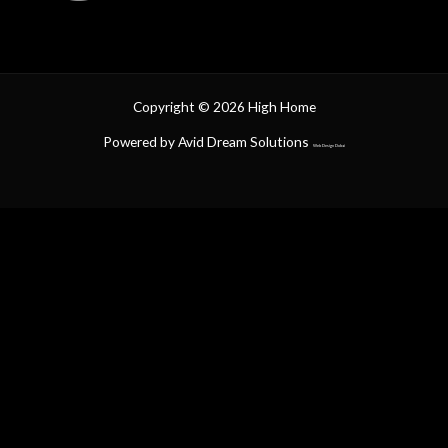
Copyright © 2026 High Home
Powered by Avid Dream Solutions
Web Design Dubai