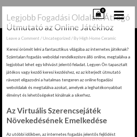
Skip
to
Legjobb Fogadási Oldalak: Átfogó
content
MAIN
Útmutató az Online Játékhoz
MENU
Leave a Comment
/
Uncategorized
/ By
High Home Ceramic
Keresi örömét lelni a fantasztikus világába az internetes játéknak?
Számtalan fogadás weboldal rendelkezésre álló online, megtalálva a
legjobbat lehet egy kihívást jelentő feladat. Legyen Ön tapasztalt
játékos vagy kezdő keresi kezdéshez, ez az kiterjedt útmutató
rávezet eligazodni a hatalmas tengeren az online fogadási
weboldalak és megtalálva azokat,
amelyek a leghatékonyabbat
élményt és lehetőségeket kínálnak a sikerhez.
Az Virtuális Szerencsejáték
Növekedésének Emelkedése
Az utóbbi időkben, az internetes fogadás jelentős fejlődést