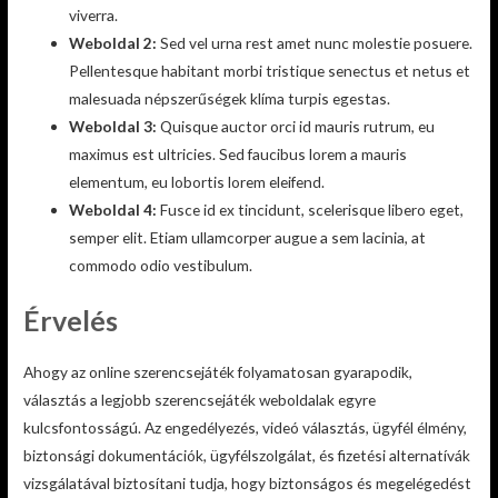
viverra.
Weboldal 2:
Sed vel urna rest amet nunc molestie posuere.
Pellentesque habitant morbi tristique senectus et netus et
malesuada népszerűségek klíma turpis egestas.
Weboldal 3:
Quisque auctor orci id mauris rutrum, eu
maximus est ultricies. Sed faucibus lorem a mauris
elementum, eu lobortis lorem eleifend.
Weboldal 4:
Fusce id ex tincidunt, scelerisque libero eget,
semper elit. Etiam ullamcorper augue a sem lacinia, at
commodo odio vestibulum.
Érvelés
Ahogy az online szerencsejáték folyamatosan gyarapodik,
választás a legjobb szerencsejáték weboldalak egyre
kulcsfontosságú. Az engedélyezés, videó választás, ügyfél élmény,
biztonsági dokumentációk, ügyfélszolgálat, és fizetési alternatívák
vizsgálatával biztosítani tudja, hogy biztonságos és megelégedést