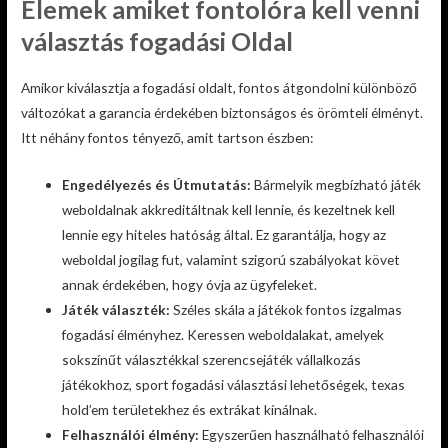
Elemek amiket fontolóra kell venni
választás fogadási Oldal
Amikor kiválasztja a fogadási oldalt, fontos átgondolni különböző
változókat a garancia érdekében biztonságos és örömteli élményt.
Itt néhány fontos tényező, amit tartson észben:
Engedélyezés és Útmutatás:
Bármelyik megbízható játék
weboldalnak akkreditáltnak kell lennie, és kezeltnek kell
lennie egy hiteles hatóság által. Ez garantálja, hogy az
weboldal jogilag fut, valamint szigorú szabályokat követ
annak érdekében, hogy óvja az ügyfeleket.
Játék választék:
Széles skála a játékok fontos izgalmas
fogadási élményhez. Keressen weboldalakat, amelyek
sokszínűt választékkal szerencsejáték vállalkozás
játékokhoz, sport fogadási választási lehetőségek, texas
hold’em területekhez és extrákat kínálnak.
Felhasználói élmény:
Egyszerűen használható felhasználói