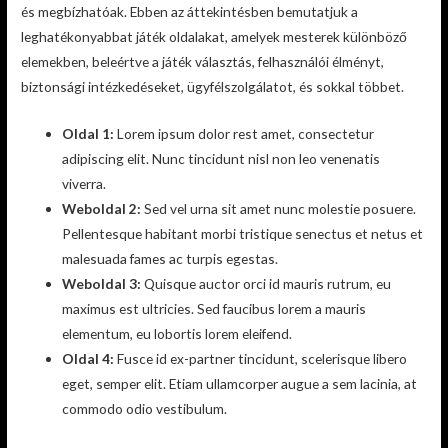
és megbízhatóak. Ebben az áttekintésben bemutatjuk a
leghatékonyabbat játék oldalakat, amelyek mesterek különböző
elemekben, beleértve a játék választás, felhasználói élményt,
biztonsági intézkedéseket, ügyfélszolgálatot, és sokkal többet.
Oldal 1:
Lorem ipsum dolor rest amet, consectetur
adipiscing elit. Nunc tincidunt nisl non leo venenatis
viverra.
Weboldal 2:
Sed vel urna sit amet nunc molestie posuere.
Pellentesque habitant morbi tristique senectus et netus et
malesuada fames ac turpis egestas.
Weboldal 3:
Quisque auctor orci id mauris rutrum, eu
maximus est ultricies. Sed faucibus lorem a mauris
elementum, eu lobortis lorem eleifend.
Oldal 4:
Fusce id ex-partner tincidunt, scelerisque libero
eget, semper elit. Etiam ullamcorper augue a sem lacinia, at
commodo odio vestibulum.