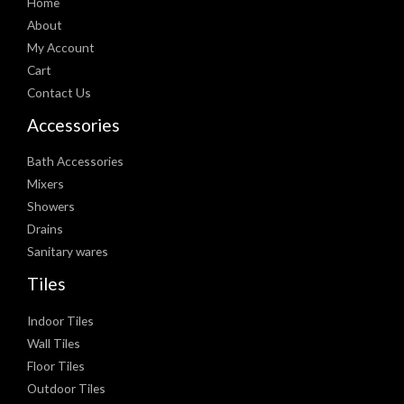
Home
About
My Account
Cart
Contact Us
Accessories
Bath Accessories
Mixers
Showers
Drains
Sanitary wares
Tiles
Indoor Tiles
Wall Tiles
Floor Tiles
Outdoor Tiles