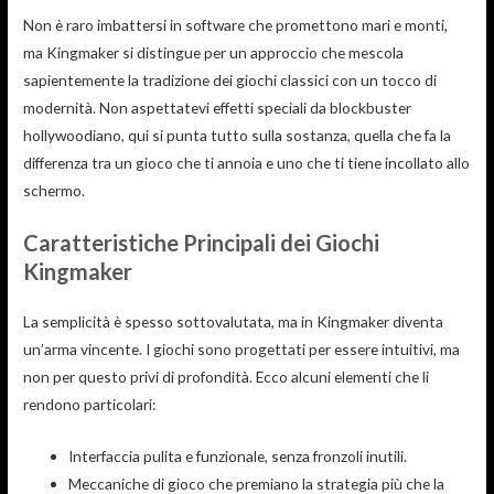
Non è raro imbattersi in software che promettono mari e monti,
ma Kingmaker si distingue per un approccio che mescola
sapientemente la tradizione dei giochi classici con un tocco di
modernità. Non aspettatevi effetti speciali da blockbuster
hollywoodiano, qui si punta tutto sulla sostanza, quella che fa la
differenza tra un gioco che ti annoia e uno che ti tiene incollato allo
schermo.
Caratteristiche Principali dei Giochi
Kingmaker
La semplicità è spesso sottovalutata, ma in Kingmaker diventa
un’arma vincente. I giochi sono progettati per essere intuitivi, ma
non per questo privi di profondità. Ecco alcuni elementi che li
rendono particolari:
Interfaccia pulita e funzionale, senza fronzoli inutili.
Meccaniche di gioco che premiano la strategia più che la