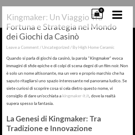
Skip
to
Kingmaker: Un Viaggio Tra
content
MAIN
Fortuna e Strategia nel Mondo
MENU
dei Giochi da Casinò
Leave a Comment
/
Uncategorized
/ By
High Home Ceramic
Quando si parla di giochi da casinò, la parola “Kingmaker” evoca
immagini di sfide epiche e di colpi di scena degni di un film noir. Non
è solo un nome altisonante, ma un vero e proprio marchio che ha
saputo ritagliarsi uno spazio interessante nel panorama ludico. Se
siete curiosi di scoprire cosa si cela dietro questo nome, vi
consiglio di dare un’occhiata a
kingmaker-it.it
, dove la realtà
supera spesso la fantasia.
La Genesi di Kingmaker: Tra
Tradizione e Innovazione