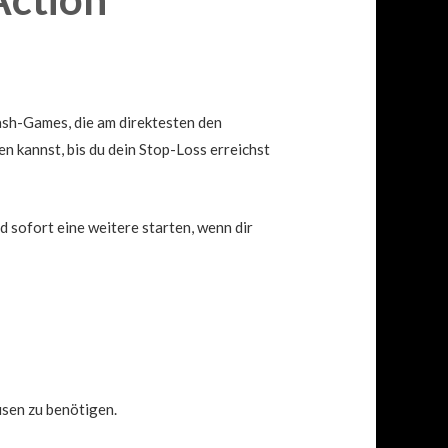
rash-Games, die am direktesten den
en kannst, bis du dein Stop-Loss erreichst
d sofort eine weitere starten, wenn dir
sen zu benötigen.