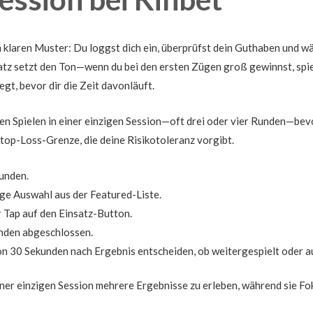
m klaren Muster: Du loggst dich ein, überprüfst dein Guthaben und wä
atz setzt den Ton—wenn du bei den ersten Zügen groß gewinnst, spiel
gt, bevor dir die Zeit davonläuft.
en Spielen in einer einzigen Session—oft drei oder vier Runden—be
Stop-Loss-Grenze, die deine Risikotoleranz vorgibt.
kunden.
tige Auswahl aus der Featured-Liste.
r Tap auf den Einsatz-Button.
unden abgeschlossen.
on 30 Sekunden nach Ergebnis entscheiden, ob weitergespielt oder a
iner einzigen Session mehrere Ergebnisse zu erleben, während sie Fok