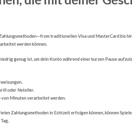
an Zahlungsmethoden—from traditionellen Visa und MasterCard bis 
rarbeitet werden können.
iedrig genug ist, um dein Konto während einer kurzen Pause aufzul
rweisungen.
ill oder Neteller.
b von Minuten verarbeitet werden.
ielen Zahlungsmethoden in Echtzeit erfolgen können, können Spieler,
 Tag.