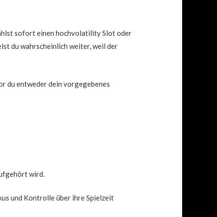
hlst sofort einen hochvolatility Slot oder
st du wahrscheinlich weiter, weil der
vor du entweder dein vorgegebenes
ufgehört wird.
us und Kontrolle über ihre Spielzeit