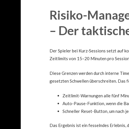
Risiko-Manage
– Der taktische
Der Spieler bei Kurz‑Sessions setzt auf k
Zeitlimits von 15–20 Minuten pro Sessio
Diese Grenzen werden durch interne Timer 
gesetzten Schwellen überschreiten. Das för
Zeitlimit-Warnungen alle fünf Min
Auto-Pause-Funktion, wenn die Ban
Schneller Reset-Button, um nach je
Das Ergebnis ist ein fesselndes Erlebnis