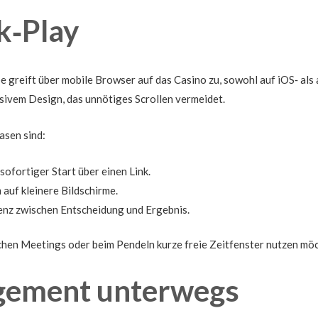
k‑Play
e greift über mobile Browser auf das Casino zu, sowohl auf iOS‑ al
onsivem Design, das unnötiges Scrollen vermeidet.
asen sind:
ofortiger Start über einen Link.
auf kleinere Bildschirme.
enz zwischen Entscheidung und Ergebnis.
wischen Meetings oder beim Pendeln kurze freie Zeitfenster nutzen mö
gement unterwegs