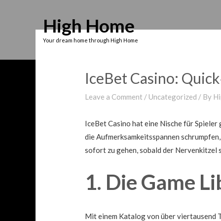
Skip
High Home
to
content
Your dream home through High Home
IceBet Casino: Quick
Leave a Comment
/
Uncategorized
/ By
Hi
IceBet Casino hat eine Nische für Spieler 
die Aufmerksamkeitsspannen schrumpfen, bi
sofort zu gehen, sobald der Nervenkitzel 
1. Die Game Li
Mit einem Katalog von über viertausend Ti