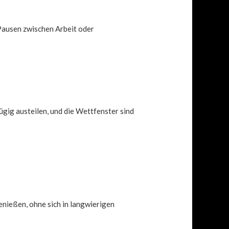
Pausen zwischen Arbeit oder
zügig austeilen, und die Wettfenster sind
nießen, ohne sich in langwierigen