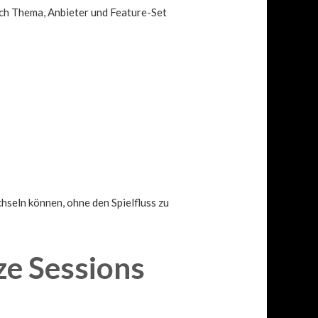
ach Thema, Anbieter und Feature-Set
chseln können, ohne den Spielfluss zu
ze Sessions