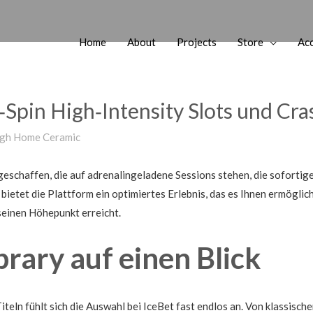
Home
About
Projects
Store
Ac
‑Spin High‑Intensity Slots und Cr
gh Home Ceramic
geschaffen, die auf adrenalingeladene Sessions stehen, die sofortige 
etet die Plattform ein optimiertes Erlebnis, das es Ihnen ermöglic
seinen Höhepunkt erreicht.
brary auf einen Blick
teln fühlt sich die Auswahl bei IceBet fast endlos an. Von klassisch