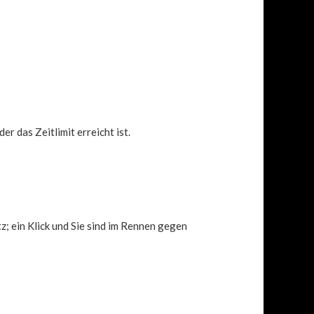
er das Zeitlimit erreicht ist.
tz; ein Klick und Sie sind im Rennen gegen