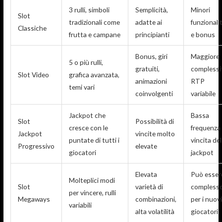
3 rulli, simboli
Semplicità,
Minori
Slot
tradizionali come
adatte ai
funzionali
Classiche
frutta e campane
principianti
e bonus
Bonus, giri
Maggiore
5 o più rulli,
gratuiti,
complessi
Slot Video
grafica avanzata,
animazioni
RTP
temi vari
coinvolgenti
variabile
Jackpot che
Bassa
Slot
Possibilità di
cresce con le
frequenza 
Jackpot
vincite molto
puntate di tutti i
vincita del
Progressivo
elevate
giocatori
jackpot
Elevata
Può esser
Molteplici modi
Slot
varietà di
compless
per vincere, rulli
Megaways
combinazioni,
per i nuovi
variabili
alta volatilità
giocatori