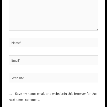
Name*
Email*
Website
Save my name, email, and website in this browser for the
next time I comment.