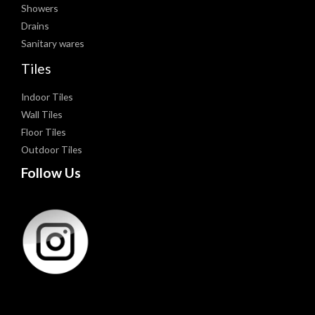
Showers
Drains
Sanitary wares
Tiles
Indoor Tiles
Wall Tiles
Floor Tiles
Outdoor Tiles
Follow Us