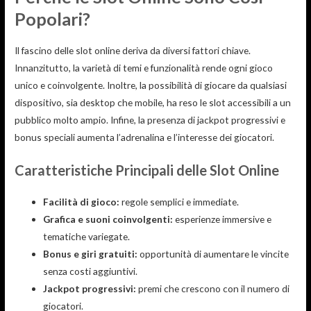
Popolari?
Il fascino delle slot online deriva da diversi fattori chiave.
Innanzitutto, la varietà di temi e funzionalità rende ogni gioco
unico e coinvolgente. Inoltre, la possibilità di giocare da qualsiasi
dispositivo, sia desktop che mobile, ha reso le slot accessibili a un
pubblico molto ampio. Infine, la presenza di jackpot progressivi e
bonus speciali aumenta l’adrenalina e l’interesse dei giocatori.
Caratteristiche Principali delle Slot Online
Facilità di gioco:
regole semplici e immediate.
Grafica e suoni coinvolgenti:
esperienze immersive e
tematiche variegate.
Bonus e giri gratuiti:
opportunità di aumentare le vincite
senza costi aggiuntivi.
Jackpot progressivi:
premi che crescono con il numero di
giocatori.