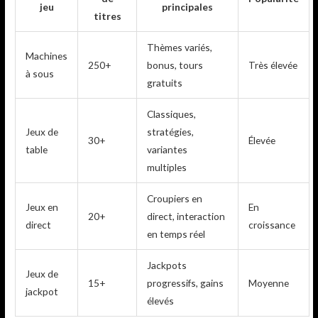
jeu
principales
titres
Thèmes variés,
Machines
250+
bonus, tours
Très élevée
à sous
gratuits
Classiques,
Jeux de
stratégies,
30+
Élevée
table
variantes
multiples
Croupiers en
Jeux en
En
20+
direct, interaction
direct
croissance
en temps réel
Jackpots
Jeux de
15+
progressifs, gains
Moyenne
jackpot
élevés