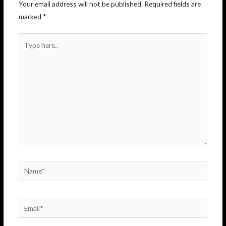
Your email address will not be published.
Required fields are
marked
*
Type
here..
Name*
Email*