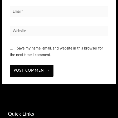
Email*
Website
Save my name, email, and website in this browser for
the next time I comment.
Quick Links