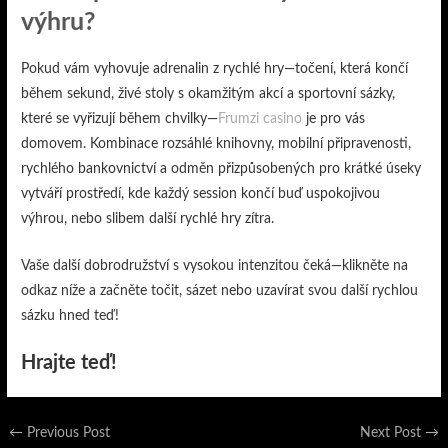
výhru?
Pokud vám vyhovuje adrenalin z rychlé hry—točení, která končí
během sekund, živé stoly s okamžitým akcí a sportovní sázky,
které se vyřizují během chvilky—
Frumzi casino
je pro vás
domovem. Kombinace rozsáhlé knihovny, mobilní připravenosti,
rychlého bankovnictví a odměn přizpůsobených pro krátké úseky
vytváří prostředí, kde každý session končí buď uspokojivou
výhrou, nebo slibem další rychlé hry zítra.
Vaše další dobrodružství s vysokou intenzitou čeká—klikněte na
odkaz níže a začněte točit, sázet nebo uzavírat svou další rychlou
sázku hned teď!
Hrajte teď!
Post
←
Previous Post
Next Post
→