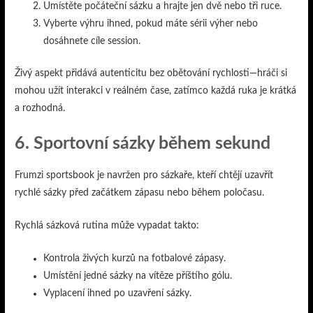
Umístěte počáteční sázku a hrajte jen dvě nebo tři ruce.
Vyberte výhru ihned, pokud máte sérii výher nebo
dosáhnete cíle session.
Živý aspekt přidává autenticitu bez obětování rychlosti—hráči si
mohou užít interakci v reálném čase, zatímco každá ruka je krátká
a rozhodná.
6. Sportovní sázky během sekund
Frumzi sportsbook je navržen pro sázkaře, kteří chtějí uzavřít
rychlé sázky před začátkem zápasu nebo během poločasu.
Rychlá sázková rutina může vypadat takto:
Kontrola živých kurzů na fotbalové zápasy.
Umístění jedné sázky na vítěze příštího gólu.
Vyplacení ihned po uzavření sázky.