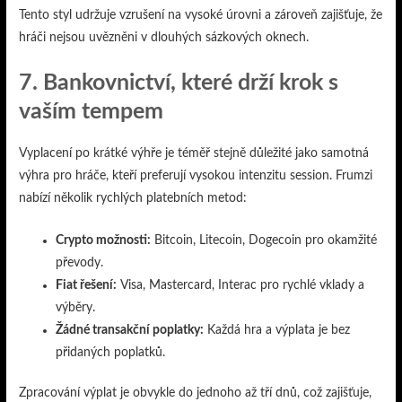
Tento styl udržuje vzrušení na vysoké úrovni a zároveň zajišťuje, že
hráči nejsou uvězněni v dlouhých sázkových oknech.
7. Bankovnictví, které drží krok s
vaším tempem
Vyplacení po krátké výhře je téměř stejně důležité jako samotná
výhra pro hráče, kteří preferují vysokou intenzitu session. Frumzi
nabízí několik rychlých platebních metod:
Crypto možnosti:
Bitcoin, Litecoin, Dogecoin pro okamžité
převody.
Fiat řešení:
Visa, Mastercard, Interac pro rychlé vklady a
výběry.
Žádné transakční poplatky:
Každá hra a výplata je bez
přidaných poplatků.
Zpracování výplat je obvykle do jednoho až tří dnů, což zajišťuje,