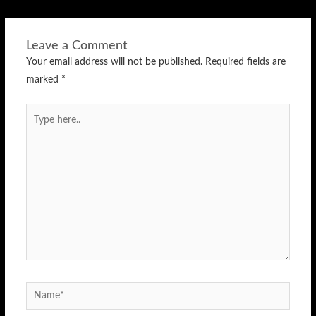
navigation
Leave a Comment
Your email address will not be published.
Required fields are
marked
*
Type
here..
Name*