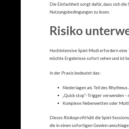
Die Einfachheit sorgt dafür, dass sich di
Nutzungsbedingungen zu lesen.
Risiko unterw
Hochintensive Spiel‑Modi erfordern eine To
möchte Ergebnisse sofort sehen und ist b
In der Praxis bedeutet das:
Niederlagen als Teil des Rhythmus a
„Quick stop“‑Trigger verwenden – n
Komplexe Nebenwetten oder Multi‑
Dieses Risikoprofil hält die Spiel‑Sessions
die in einen sofortigen Gewinn umschlage