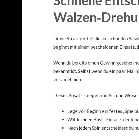
Schnelle Ents
Walzen‑Drehu
Deine Strategie bei diesen schnellen Sess
beginnt mit einem bescheidenen Einsatz, d
Wenn du bereits einen Gewinn gesehen hast
bekannt ist. Selbst wenn du ein paar Mal 
vorzunehmen.
Dieser Ansatz spiegelt die Art und Weise 
Lege vor Beginn ein festes „Spielbu
Wähle einen Basis‑Einsatz, der inne
Nach jedem Spin entscheidest du nu