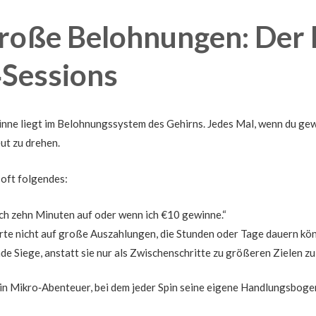
große Belohnungen: Der 
‑Sessions
nne liegt im Belohnungssystem des Gehirns. Jedes Mal, wenn du gew
ut zu drehen.
 oft folgendes:
nach zehn Minuten auf oder wenn ich €10 gewinne.“
te nicht auf große Auszahlungen, die Stunden oder Tage dauern kö
de Siege, anstatt sie nur als Zwischenschritte zu größeren Zielen zu
n Mikro‑Abenteuer, bei dem jeder Spin seine eigene Handlungsbogen 