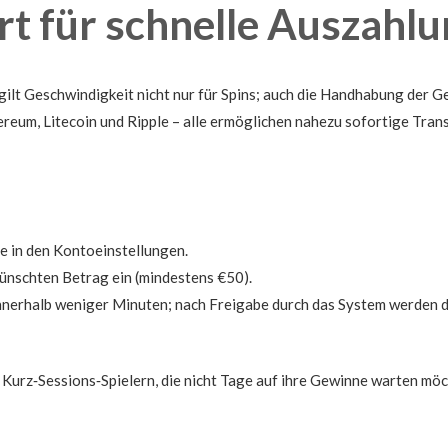
t für schnelle Auszahl
n, gilt Geschwindigkeit nicht nur für Spins; auch die Handhabung der G
eum, Litecoin und Ripple – alle ermöglichen nahezu sofortige Transf
 in den Kontoeinstellungen.
ünschten Betrag ein (mindestens €50).
nerhalb weniger Minuten; nach Freigabe durch das System werden d
 Kurz‑Sessions‑Spielern, die nicht Tage auf ihre Gewinne warten möch