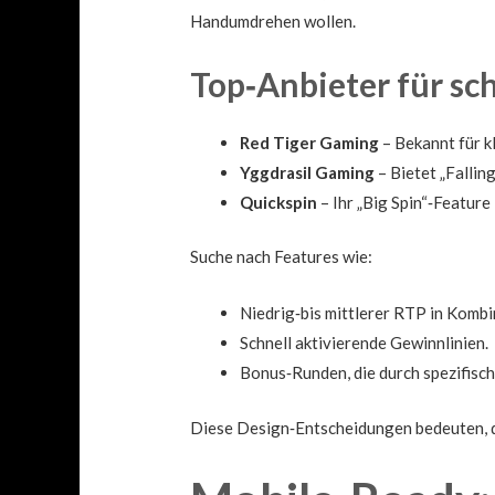
Handumdrehen wollen.
Top‑Anbieter für sc
Red Tiger Gaming
– Bekannt für k
Yggdrasil Gaming
– Bietet „Falli
Quickspin
– Ihr „Big Spin“‑Feature
Suche nach Features wie:
Niedrig‑bis mittlerer RTP in Kombin
Schnell aktivierende Gewinnlinien.
Bonus‑Runden, die durch spezifisch
Diese Design‑Entscheidungen bedeuten, da