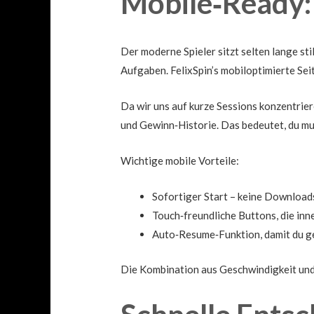
Mobile‑Ready: 
Der moderne Spieler sitzt selten lange st
Aufgaben. FelixSpin’s mobiloptimierte Se
Da wir uns auf kurze Sessions konzentrier
und Gewinn‑Historie. Das bedeutet, du mus
Wichtige mobile Vorteile:
Sofortiger Start – keine Downloads
Touch‑freundliche Buttons, die inn
Auto‑Resume‑Funktion, damit du ge
Die Kombination aus Geschwindigkeit und 