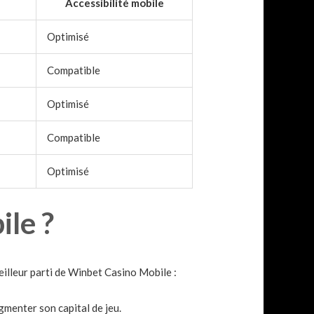
Accessibilité mobile
Optimisé
Compatible
Optimisé
Compatible
Optimisé
le ?
meilleur parti de Winbet Casino Mobile :
gmenter son capital de jeu.