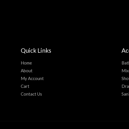
Quick Links
Ac
Home
Bat
About
Mix
My Account
Sho
Cart
Dra
Contact Us
San