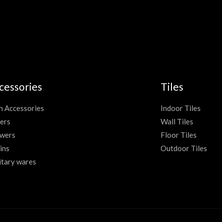
cessories
Tiles
h Accessories
Indoor Tiles
ers
Wall Tiles
wers
Floor Tiles
ins
Outdoor Tiles
itary wares