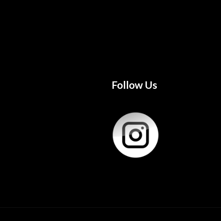
Follow Us