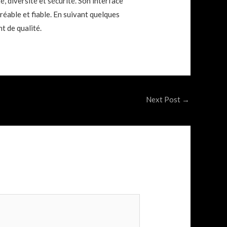
 diversité et sécurité. Son interface
réable et fiable. En suivant quelques
t de qualité.
Next Post
→