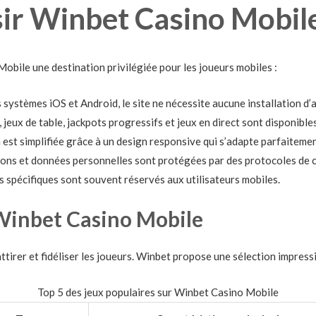
ir Winbet Casino Mobile
obile une destination privilégiée pour les joueurs mobiles :
systèmes iOS et Android, le site ne nécessite aucune installation d’
jeux de table, jackpots progressifs et jeux en direct sont disponible
est simplifiée grâce à un design responsive qui s’adapte parfaitemen
ions et données personnelles sont protégées par des protocoles de 
 spécifiques sont souvent réservés aux utilisateurs mobiles.
 Winbet Casino Mobile
attirer et fidéliser les joueurs. Winbet propose une sélection impress
Top 5 des jeux populaires sur Winbet Casino Mobile