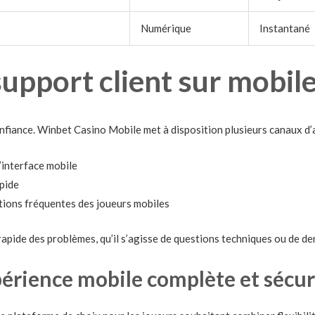
Numérique
Instantané
support client sur mobil
onfiance. Winbet Casino Mobile met à disposition plusieurs canaux d’
l’interface mobile
pide
ions fréquentes des joueurs mobiles
 rapide des problèmes, qu’il s’agisse de questions techniques ou de 
périence mobile complète et sécur