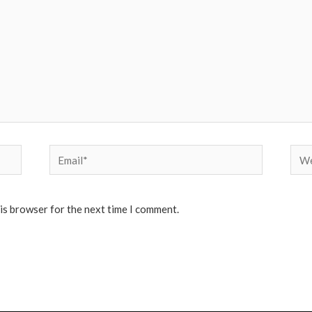
Email*
Web
his browser for the next time I comment.