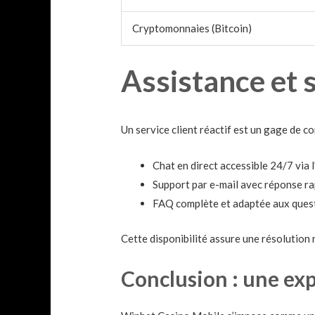
Cryptomonnaies (Bitcoin)
Assistance et 
Un service client réactif est un gage de c
Chat en direct accessible 24/7 via 
Support par e-mail avec réponse ra
FAQ complète et adaptée aux quest
Cette disponibilité assure une résolution
Conclusion : une ex