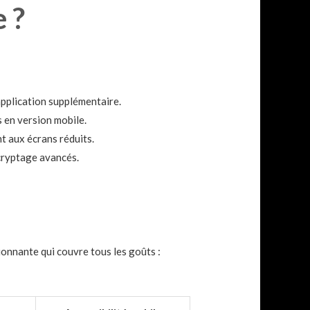
 ?
application supplémentaire.
s en version mobile.
t aux écrans réduits.
cryptage avancés.
ionnante qui couvre tous les goûts :