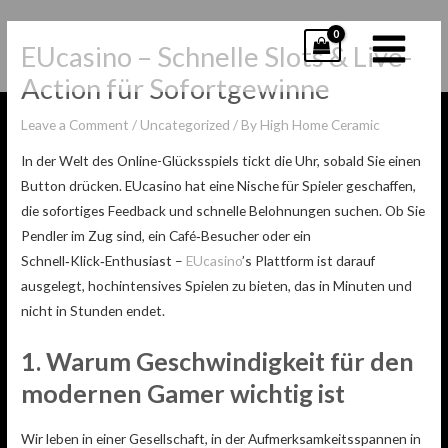
Skip
to
EUcasino – Schnelle Slots & Live-
content
MAIN
Action für Sofortgewinne
MENU
Leave a Comment
/
Uncategorized
/ By
High Home Ceramic
In der Welt des Online-Glücksspiels tickt die Uhr, sobald Sie einen
Button drücken. EUcasino hat eine Nische für Spieler geschaffen,
die sofortiges Feedback und schnelle Belohnungen suchen. Ob Sie
Pendler im Zug sind, ein Café‑Besucher oder ein
Schnell‑Klick‑Enthusiast –
EUcasino
’s Plattform ist darauf
ausgelegt, hochintensives Spielen zu bieten, das in Minuten und
nicht in Stunden endet.
1. Warum Geschwindigkeit für den
modernen Gamer wichtig ist
Wir leben in einer Gesellschaft, in der Aufmerksamkeitsspannen in