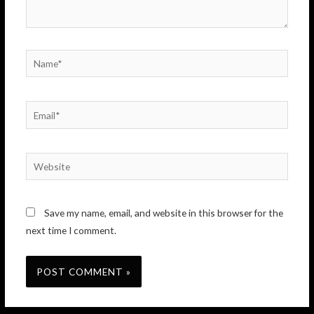
Name*
Email*
Website
Save my name, email, and website in this browser for the
next time I comment.