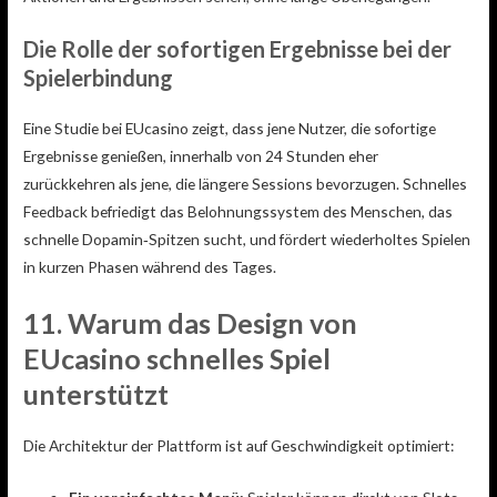
Die Rolle der sofortigen Ergebnisse bei der
Spielerbindung
Eine Studie bei EUcasino zeigt, dass jene Nutzer, die sofortige
Ergebnisse genießen, innerhalb von 24 Stunden eher
zurückkehren als jene, die längere Sessions bevorzugen. Schnelles
Feedback befriedigt das Belohnungssystem des Menschen, das
schnelle Dopamin‑Spitzen sucht, und fördert wiederholtes Spielen
in kurzen Phasen während des Tages.
11. Warum das Design von
EUcasino schnelles Spiel
unterstützt
Die Architektur der Plattform ist auf Geschwindigkeit optimiert: