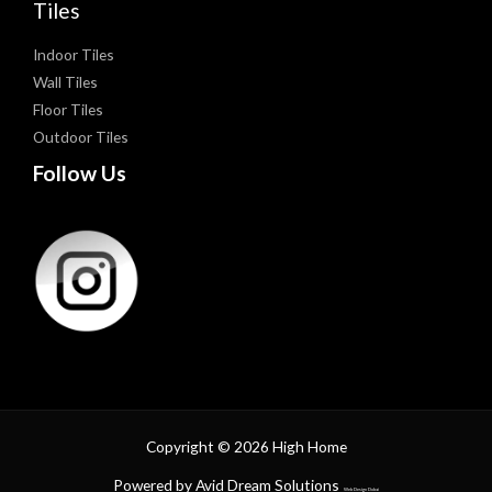
Tiles
Indoor Tiles
Wall Tiles
Floor Tiles
Outdoor Tiles
Follow Us
Copyright © 2026 High Home
Powered by Avid Dream Solutions
Web Design Dubai