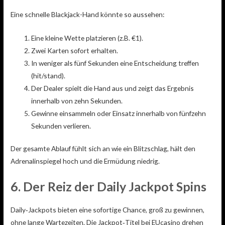
Eine schnelle Blackjack-Hand könnte so aussehen:
Eine kleine Wette platzieren (z.B. €1).
Zwei Karten sofort erhalten.
In weniger als fünf Sekunden eine Entscheidung treffen
(hit/stand).
Der Dealer spielt die Hand aus und zeigt das Ergebnis
innerhalb von zehn Sekunden.
Gewinne einsammeln oder Einsatz innerhalb von fünfzehn
Sekunden verlieren.
Der gesamte Ablauf fühlt sich an wie ein Blitzschlag, hält den
Adrenalinspiegel hoch und die Ermüdung niedrig.
6. Der Reiz der Daily Jackpot Spins
Daily‑Jackpots bieten eine sofortige Chance, groß zu gewinnen,
ohne lange Wartezeiten. Die Jackpot‑Titel bei EUcasino drehen