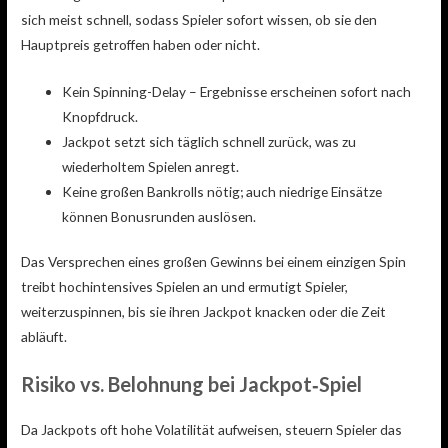
sich meist schnell, sodass Spieler sofort wissen, ob sie den
Hauptpreis getroffen haben oder nicht.
Kein Spinning-Delay – Ergebnisse erscheinen sofort nach
Knopfdruck.
Jackpot setzt sich täglich schnell zurück, was zu
wiederholtem Spielen anregt.
Keine großen Bankrolls nötig; auch niedrige Einsätze
können Bonusrunden auslösen.
Das Versprechen eines großen Gewinns bei einem einzigen Spin
treibt hochintensives Spielen an und ermutigt Spieler,
weiterzuspinnen, bis sie ihren Jackpot knacken oder die Zeit
abläuft.
Risiko vs. Belohnung bei Jackpot‑Spiel
Da Jackpots oft hohe Volatilität aufweisen, steuern Spieler das